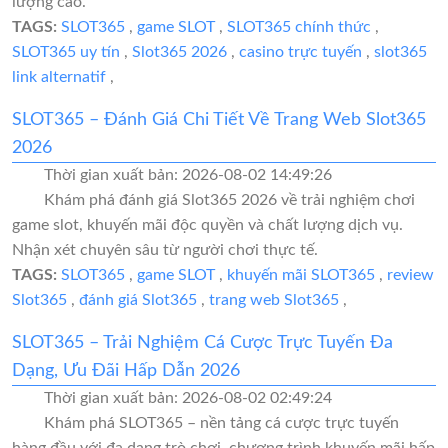
lượng cao.
TAGS:
SLOT365
,
game SLOT
,
SLOT365 chính thức
,
SLOT365 uy tín
,
Slot365 2026
,
casino trực tuyến
,
slot365
link alternatif
,
SLOT365 – Đánh Giá Chi Tiết Về Trang Web Slot365
2026
Thời gian xuất bản: 2026-08-02 14:49:26
Khám phá đánh giá Slot365 2026 về trải nghiệm chơi
game slot, khuyến mãi độc quyền và chất lượng dịch vụ.
Nhận xét chuyên sâu từ người chơi thực tế.
TAGS:
SLOT365
,
game SLOT
,
khuyến mãi SLOT365
,
review
Slot365
,
đánh giá Slot365
,
trang web Slot365
,
SLOT365 – Trải Nghiệm Cá Cược Trực Tuyến Đa
Dạng, Ưu Đãi Hấp Dẫn 2026
Thời gian xuất bản: 2026-08-02 02:49:24
Khám phá SLOT365 – nền tảng cá cược trực tuyến