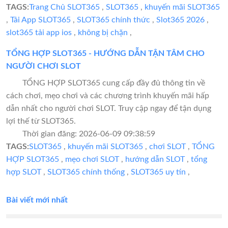
TAGS:
Trang Chủ SLOT365
,
SLOT365
,
khuyến mãi SLOT365
,
Tải App SLOT365
,
SLOT365 chính thức
,
Slot365 2026
,
slot365 tải app ios
,
không bị chặn
,
TỔNG HỢP SLOT365 - HƯỚNG DẪN TẬN TÂM CHO
NGƯỜI CHƠI SLOT
TỔNG HỢP SLOT365 cung cấp đầy đủ thông tin về
cách chơi, mẹo chơi và các chương trình khuyến mãi hấp
dẫn nhất cho người chơi SLOT. Truy cập ngay để tận dụng
lợi thế từ SLOT365.
Thời gian đăng: 2026-06-09 09:38:59
TAGS:
SLOT365
,
khuyến mãi SLOT365
,
chơi SLOT
,
TỔNG
HỢP SLOT365
,
mẹo chơi SLOT
,
hướng dẫn SLOT
,
tổng
hợp SLOT
,
SLOT365 chính thống
,
SLOT365 uy tín
,
Bài viết mới nhất