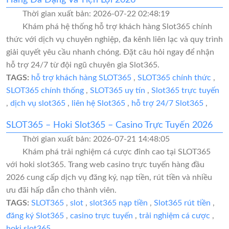
Hàng Đa Dạng Và Tiện Lợi 2026
Thời gian xuất bản: 2026-07-22 02:48:19
Khám phá hệ thống hỗ trợ khách hàng Slot365 chính
thức với dịch vụ chuyên nghiệp, đa kênh liên lạc và quy trình
giải quyết yêu cầu nhanh chóng. Đặt câu hỏi ngay để nhận
hỗ trợ 24/7 từ đội ngũ chuyên gia Slot365.
TAGS:
hỗ trợ khách hàng SLOT365
,
SLOT365 chính thức
,
SLOT365 chính thống
,
SLOT365 uy tín
,
Slot365 trực tuyến
,
dịch vụ slot365
,
liên hệ Slot365
,
hỗ trợ 24/7 Slot365
,
SLOT365 – Hoki Slot365 – Casino Trực Tuyến 2026
Thời gian xuất bản: 2026-07-21 14:48:05
Khám phá trải nghiệm cá cược đỉnh cao tại SLOT365
với hoki slot365. Trang web casino trực tuyến hàng đầu
2026 cung cấp dịch vụ đăng ký, nạp tiền, rút tiền và nhiều
ưu đãi hấp dẫn cho thành viên.
TAGS:
SLOT365
,
slot
,
slot365 nạp tiền
,
Slot365 rút tiền
,
đăng ký Slot365
,
casino trực tuyến
,
trải nghiệm cá cược
,
hoki slot365
,