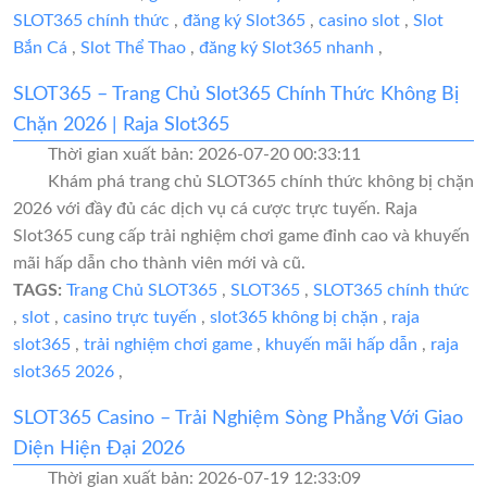
SLOT365 chính thức
,
đăng ký Slot365
,
casino slot
,
Slot
Bắn Cá
,
Slot Thể Thao
,
đăng ký Slot365 nhanh
,
SLOT365 – Trang Chủ Slot365 Chính Thức Không Bị
Chặn 2026 | Raja Slot365
Thời gian xuất bản: 2026-07-20 00:33:11
Khám phá trang chủ SLOT365 chính thức không bị chặn
2026 với đầy đủ các dịch vụ cá cược trực tuyến. Raja
Slot365 cung cấp trải nghiệm chơi game đỉnh cao và khuyến
mãi hấp dẫn cho thành viên mới và cũ.
TAGS:
Trang Chủ SLOT365
,
SLOT365
,
SLOT365 chính thức
,
slot
,
casino trực tuyến
,
slot365 không bị chặn
,
raja
slot365
,
trải nghiệm chơi game
,
khuyến mãi hấp dẫn
,
raja
slot365 2026
,
SLOT365 Casino – Trải Nghiệm Sòng Phẳng Với Giao
Diện Hiện Đại 2026
Thời gian xuất bản: 2026-07-19 12:33:09