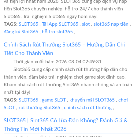
và tiện lợi nhất năm 2026. SLOT365 cung cấp dịch vụ nạp
tiền Slot365 chuyên nghiệp, hỗ trợ 24/7 cho thành viên
Slot365. Trải nghiệm Slot365 ngay hôm nay!
TAGS:
SLOT365
,
Tải App SLOT365
,
slot
,
slot365 nạp tiền
,
đăng ký Slot365
,
hỗ trợ slot365
,
Chính Sách Rút Thưởng Slot365 – Hướng Dẫn Chi
Tiết Cho Thành Viên
Thời gian xuất bản: 2026-08-04 02:49:31
Slot365 cung cấp chính sách rút thưởng hấp dẫn cho
thành viên, đảm bảo trải nghiệm chơi game slot đỉnh cao.
Khám phá cách rút thưởng Slot365 nhanh chóng và an toàn
nhất tại đây!
TAGS:
SLOT365
,
game SLOT
,
khuyến mãi SLOT365
,
chơi
SLOT
,
rút thưởng Slot365
,
chính sách rút thưởng
,
SLOT365 | Slot365 Có Lừa Đảo Không? Đánh Giá &
Thông Tin Mới Nhất 2026