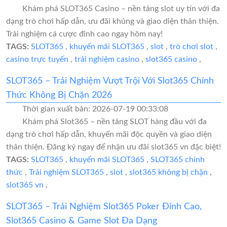
Khám phá SLOT365 Casino – nền tảng slot uy tín với đa
dạng trò chơi hấp dẫn, ưu đãi khủng và giao diện thân thiện.
Trải nghiệm cá cược đỉnh cao ngay hôm nay!
TAGS:
SLOT365
,
khuyến mãi SLOT365
,
slot
,
trò chơi slot
,
casino trực tuyến
,
trải nghiệm casino
,
slot365 casino
,
SLOT365 – Trải Nghiệm Vượt Trội Với Slot365 Chính
Thức Không Bị Chặn 2026
Thời gian xuất bản: 2026-07-19 00:33:08
Khám phá Slot365 – nền tảng SLOT hàng đầu với đa
dạng trò chơi hấp dẫn, khuyến mãi độc quyền và giao diện
thân thiện. Đăng ký ngay để nhận ưu đãi slot365 vn đặc biệt!
TAGS:
SLOT365
,
khuyến mãi SLOT365
,
SLOT365 chính
thức
,
Trải nghiệm SLOT365
,
slot
,
slot365 không bị chặn
,
slot365 vn
,
SLOT365 – Trải Nghiệm Slot365 Poker Đỉnh Cao,
Slot365 Casino & Game Slot Đa Dạng