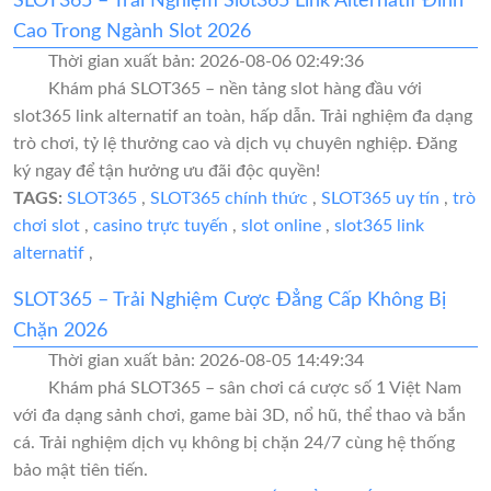
SLOT365 – Trải Nghiệm Slot365 Link Alternatif Đỉnh
Cao Trong Ngành Slot 2026
Thời gian xuất bản: 2026-08-06 02:49:36
Khám phá SLOT365 – nền tảng slot hàng đầu với
slot365 link alternatif an toàn, hấp dẫn. Trải nghiệm đa dạng
trò chơi, tỷ lệ thưởng cao và dịch vụ chuyên nghiệp. Đăng
ký ngay để tận hưởng ưu đãi độc quyền!
TAGS:
SLOT365
,
SLOT365 chính thức
,
SLOT365 uy tín
,
trò
chơi slot
,
casino trực tuyến
,
slot online
,
slot365 link
alternatif
,
SLOT365 – Trải Nghiệm Cược Đẳng Cấp Không Bị
Chặn 2026
Thời gian xuất bản: 2026-08-05 14:49:34
Khám phá SLOT365 – sân chơi cá cược số 1 Việt Nam
với đa dạng sảnh chơi, game bài 3D, nổ hũ, thể thao và bắn
cá. Trải nghiệm dịch vụ không bị chặn 24/7 cùng hệ thống
bảo mật tiên tiến.