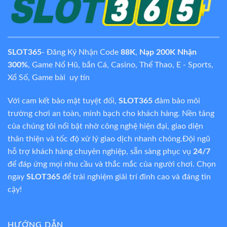
SLOT365
- Đăng Ký Nhận Code
88K
,
Nạp 200K Nhận
300%
, Game Nổ Hũ, bắn Cá, Casino, Thể Thao, E - Sports,
Xổ Số, Game bài uy tín
Với cam kết bảo mật tuyệt đối,
SLOT365
đảm bảo môi
trường chơi an toàn, minh bạch cho khách hàng. Nền tảng
của chúng tôi nổi bật nhờ công nghệ hiện đại, giao diện
thân thiện và tốc độ xử lý giao dịch nhanh chóng.
Đội ngũ
hỗ trợ khách hàng chuyên nghiệp, sẵn sàng phục vụ
24/7
để đáp ứng mọi nhu cầu và thắc mắc của người chơi. Chọn
ngay
SLOT365
để trải nghiệm giải trí đỉnh cao và đáng tin
cậy!
HƯỚNG DẪN