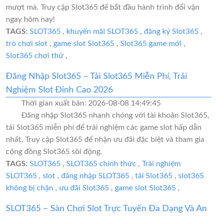
mượt mà. Truy cập Slot365 để bắt đầu hành trình đổi vận
ngay hôm nay!
TAGS:
SLOT365
,
khuyến mãi SLOT365
,
đăng ký Slot365
,
trò chơi slot
,
game slot Slot365
,
Slot365 game mới
,
Slot365 chơi thử
,
Đăng Nhập Slot365 – Tải Slot365 Miễn Phí, Trải
Nghiệm Slot Đỉnh Cao 2026
Thời gian xuất bản: 2026-08-08 14:49:45
Đăng nhập Slot365 nhanh chóng với tài khoản Slot365,
tải Slot365 miễn phí để trải nghiệm các game slot hấp dẫn
nhất. Truy cập Slot365 để nhận ưu đãi đặc biệt và tham gia
cộng đồng Slot365 sôi động.
TAGS:
SLOT365
,
SLOT365 chính thức
,
Trải nghiệm
SLOT365
,
slot
,
đăng nhập SLOT365
,
tải Slot365
,
slot365
không bị chặn
,
ưu đãi Slot365
,
game slot Slot365
,
SLOT365 – Sàn Chơi Slot Trực Tuyến Đa Dạng Và An