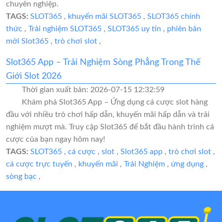
chuyên nghiệp.
TAGS:
SLOT365
,
khuyến mãi SLOT365
,
SLOT365 chính
thức
,
Trải nghiệm SLOT365
,
SLOT365 uy tín
,
phiên bản
mới Slot365
,
trò chơi slot
,
Slot365 App – Trải Nghiệm Sòng Phẳng Trong Thế
Giới Slot 2026
Thời gian xuất bản: 2026-07-15 12:32:59
Khám phá Slot365 App – Ứng dụng cá cược slot hàng
đầu với nhiều trò chơi hấp dẫn, khuyến mãi hấp dẫn và trải
nghiệm mượt mà. Truy cập Slot365 để bắt đầu hành trình cá
cược của bạn ngay hôm nay!
TAGS:
SLOT365
,
cá cược
,
slot
,
Slot365 app
,
trò chơi slot
,
cá cược trực tuyến
,
khuyến mãi
,
Trải Nghiệm
,
ứng dụng
,
sòng bạc
,