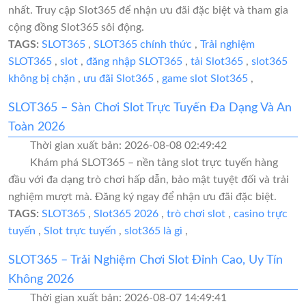
nhất. Truy cập Slot365 để nhận ưu đãi đặc biệt và tham gia
cộng đồng Slot365 sôi động.
TAGS:
SLOT365
,
SLOT365 chính thức
,
Trải nghiệm
SLOT365
,
slot
,
đăng nhập SLOT365
,
tải Slot365
,
slot365
không bị chặn
,
ưu đãi Slot365
,
game slot Slot365
,
SLOT365 – Sàn Chơi Slot Trực Tuyến Đa Dạng Và An
Toàn 2026
Thời gian xuất bản: 2026-08-08 02:49:42
Khám phá SLOT365 – nền tảng slot trực tuyến hàng
đầu với đa dạng trò chơi hấp dẫn, bảo mật tuyệt đối và trải
nghiệm mượt mà. Đăng ký ngay để nhận ưu đãi đặc biệt.
TAGS:
SLOT365
,
Slot365 2026
,
trò chơi slot
,
casino trực
tuyến
,
Slot trực tuyến
,
slot365 là gì
,
SLOT365 – Trải Nghiệm Chơi Slot Đỉnh Cao, Uy Tín
Không 2026
Thời gian xuất bản: 2026-08-07 14:49:41