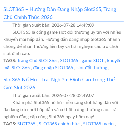
SLOT365 – Hướng Dẫn Đăng Nhập Slot365, Trang
Chủ Chính Thức 2026
Thời gian xuất bản: 2026-07-28 14:49:09
SLOT365 là cổng game slot đổi thưởng uy tín với nhiều
khuyến mãi hấp dẫn. Hướng dẫn đăng nhập Slot365 nhanh
chóng để nhận thưởng liền tay và trải nghiệm các trò chơi
slot đỉnh cao.
TAGS:
Trang Chủ SLOT365
,
SLOT365
,
game SLOT
,
khuyến
mãi SLOT365
,
đăng nhập SLOT365
,
slot đổi thưởng
,
Slot365 Nổ Hũ - Trải Nghiệm Đỉnh Cao Trong Thế
Giới Slot 2026
Thời gian xuất bản: 2026-07-28 02:49:07
Khám phá Slot365 nổ hũ - nền tảng slot hàng đầu với
đa dạng trò chơi hấp dẫn và cơ hội trúng thưởng cao. Trải
nghiệm đẳng cấp cùng Slot365 ngay hôm nay!
TAGS:
SLOT365
,
SLOT365 chính thức
,
SLOT365 uy tín
,