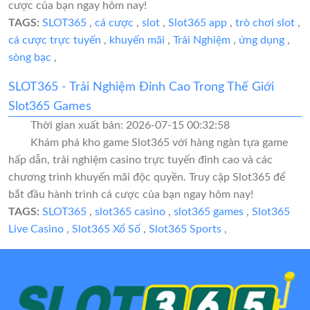
cược của bạn ngay hôm nay!
TAGS:
SLOT365
,
cá cược
,
slot
,
Slot365 app
,
trò chơi slot
,
cá cược trực tuyến
,
khuyến mãi
,
Trải Nghiệm
,
ứng dụng
,
sòng bạc
,
SLOT365 - Trải Nghiệm Đỉnh Cao Trong Thế Giới
Slot365 Games
Thời gian xuất bản: 2026-07-15 00:32:58
Khám phá kho game Slot365 với hàng ngàn tựa game
hấp dẫn, trải nghiệm casino trực tuyến đỉnh cao và các
chương trình khuyến mãi độc quyền. Truy cập Slot365 để
bắt đầu hành trình cá cược của bạn ngay hôm nay!
TAGS:
SLOT365
,
slot365 casino
,
slot365 games
,
Slot365
Live Casino
,
Slot365 Xổ Số
,
Slot365 Sports
,