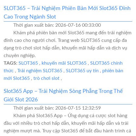
SLOT365 – Trải Nghiệm Phiên Bản Mới Slot365 Đỉnh
Cao Trong Ngành Slot
Thời gian xuất bản: 2026-07-16 00:33:00
Khám phá phiên bản mới Slot365 mang đến trải nghiệm
đỉnh cao cho người chơi. Trang web SLOT365 cung cấp đa
dạng trò chơi slot hấp dẫn, khuyến mãi hấp dẫn và dịch vụ
chuyên nghiệp.
TAGS:
SLOT365
,
khuyến mãi SLOT365
,
SLOT365 chính
thức
,
Trải nghiệm SLOT365
,
SLOT365 uy tín
,
phiên bản
mới Slot365
,
trò chơi slot
,
Slot365 App – Trải Nghiệm Sòng Phẳng Trong Thế
Giới Slot 2026
Thời gian xuất bản: 2026-07-15 12:32:59
Khám phá Slot365 App – Ứng dụng cá cược slot hàng
đầu với nhiều trò chơi hấp dẫn, khuyến mãi hấp dẫn và trải
nghiệm mượt mà. Truy cập Slot365 để bắt đầu hành trình cá