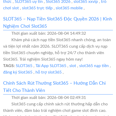
thức
,
SLOT365 uy tín
,
Slot365 2026
,
slot365 xxvip
,
trò
chơi slot
,
slot365 trực tiếp
,
slot365 mobile
,
SLOT365 – Nạp Tiền Slot365 Độc Quyền 2026 | Kinh
Nghiệm Chơi Slot365
Thời gian xuất bản: 2026-08-04 14:49:32
Khám phá cách nạp tiền Slot365 nhanh chóng, an toàn
và tiện lợi nhất năm 2026. SLOT365 cung cấp dịch vụ nạp
tiền Slot365 chuyên nghiệp, hỗ trợ 24/7 cho thành viên
Slot365. Trải nghiệm Slot365 ngay hôm nay!
TAGS:
SLOT365
,
Tải App SLOT365
,
slot
,
slot365 nạp tiền
,
đăng ký Slot365
,
hỗ trợ slot365
,
Chính Sách Rút Thưởng Slot365 – Hướng Dẫn Chi
Tiết Cho Thành Viên
Thời gian xuất bản: 2026-08-04 02:49:31
Slot365 cung cấp chính sách rút thưởng hấp dẫn cho
thành viên, đảm bảo trải nghiệm chơi game slot đỉnh cao.