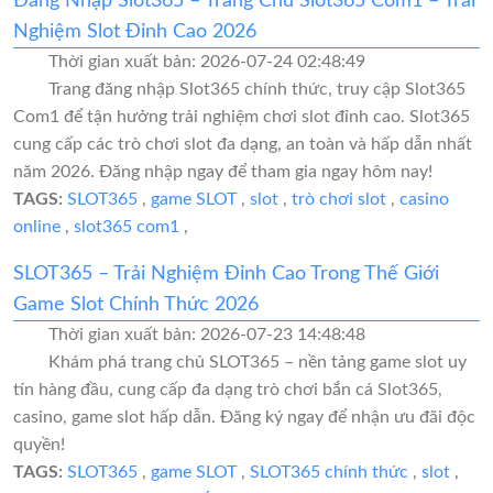
Đăng Nhập Slot365 – Trang Chủ Slot365 Com1 – Trải
Nghiệm Slot Đỉnh Cao 2026
Thời gian xuất bản: 2026-07-24 02:48:49
Trang đăng nhập Slot365 chính thức, truy cập Slot365
Com1 để tận hưởng trải nghiệm chơi slot đỉnh cao. Slot365
cung cấp các trò chơi slot đa dạng, an toàn và hấp dẫn nhất
năm 2026. Đăng nhập ngay để tham gia ngay hôm nay!
TAGS:
SLOT365
,
game SLOT
,
slot
,
trò chơi slot
,
casino
online
,
slot365 com1
,
SLOT365 – Trải Nghiệm Đỉnh Cao Trong Thế Giới
Game Slot Chính Thức 2026
Thời gian xuất bản: 2026-07-23 14:48:48
Khám phá trang chủ SLOT365 – nền tảng game slot uy
tín hàng đầu, cung cấp đa dạng trò chơi bắn cá Slot365,
casino, game slot hấp dẫn. Đăng ký ngay để nhận ưu đãi độc
quyền!
TAGS:
SLOT365
,
game SLOT
,
SLOT365 chính thức
,
slot
,