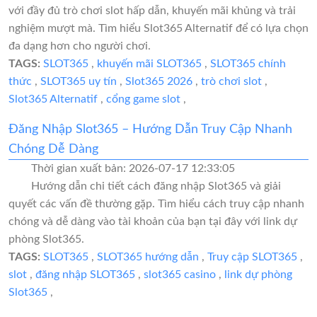
với đầy đủ trò chơi slot hấp dẫn, khuyến mãi khủng và trải
nghiệm mượt mà. Tìm hiểu Slot365 Alternatif để có lựa chọn
đa dạng hơn cho người chơi.
TAGS:
SLOT365
,
khuyến mãi SLOT365
,
SLOT365 chính
thức
,
SLOT365 uy tín
,
Slot365 2026
,
trò chơi slot
,
Slot365 Alternatif
,
cổng game slot
,
Đăng Nhập Slot365 – Hướng Dẫn Truy Cập Nhanh
Chóng Dễ Dàng
Thời gian xuất bản: 2026-07-17 12:33:05
Hướng dẫn chi tiết cách đăng nhập Slot365 và giải
quyết các vấn đề thường gặp. Tìm hiểu cách truy cập nhanh
chóng và dễ dàng vào tài khoản của bạn tại đây với link dự
phòng Slot365.
TAGS:
SLOT365
,
SLOT365 hướng dẫn
,
Truy cập SLOT365
,
slot
,
đăng nhập SLOT365
,
slot365 casino
,
link dự phòng
Slot365
,