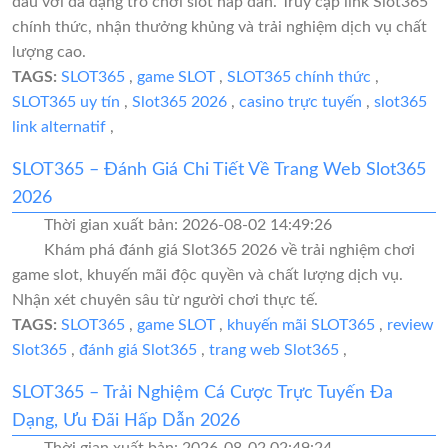
đầu với đa dạng trò chơi slot hấp dẫn. Truy cập link Slot365
chính thức, nhận thưởng khủng và trải nghiệm dịch vụ chất
lượng cao.
TAGS:
SLOT365
,
game SLOT
,
SLOT365 chính thức
,
SLOT365 uy tín
,
Slot365 2026
,
casino trực tuyến
,
slot365
link alternatif
,
SLOT365 – Đánh Giá Chi Tiết Về Trang Web Slot365
2026
Thời gian xuất bản: 2026-08-02 14:49:26
Khám phá đánh giá Slot365 2026 về trải nghiệm chơi
game slot, khuyến mãi độc quyền và chất lượng dịch vụ.
Nhận xét chuyên sâu từ người chơi thực tế.
TAGS:
SLOT365
,
game SLOT
,
khuyến mãi SLOT365
,
review
Slot365
,
đánh giá Slot365
,
trang web Slot365
,
SLOT365 – Trải Nghiệm Cá Cược Trực Tuyến Đa
Dạng, Ưu Đãi Hấp Dẫn 2026