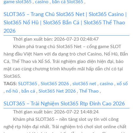
game slot365
,
casino
,
bắn cá Slot365
,
SLOT365 – Trang Chủ Slot365 Net | Slot365 Casino |
Slot365 Nổ Hũ | Slot365 Bắn Cá | Slot365 Thể Thao
2026
Thời gian xuất bản: 2026-07-23 02:48:47
Khám phá trang chủ Slot365 Net – cổng game SLOT
hàng đầu Việt Nam với đa dạng trò chơi Casino, Nổ Hũ, Bắn
Cá, Thể Thao và Xổ Số. Trải nghiệm giao diện hiện đại, bảo
mật cao cùng chương trình khuyến mãi hấp dẫn chỉ có tại
Slot365.
TAGS:
SLOT365
,
Slot365 2026
,
slot365 net
,
casino
,
xổ số
,
nổ hũ
,
bắn cá
,
Slot365 Net 2026
,
Thể Thao
,
SLOT365 – Trải Nghiệm Slot365 Rtp Đỉnh Cao 2026
Thời gian xuất bản: 2026-07-22 14:48:24
Khám phá SLOT365 – nền tảng slot uy tín với công
nghệ rtp hiện đại nhất. Trải nghiệm trò chơi slot online chất