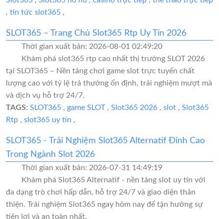
Slot365
,
Slot365 nổ hũ
,
casino trực tiếp
,
thể thao trực tiếp
,
tin tức slot365
,
SLOT365 – Trang Chủ Slot365 Rtp Uy Tín 2026
Thời gian xuất bản: 2026-08-01 02:49:20
Khám phá slot365 rtp cao nhất thị trường SLOT 2026
tại SLOT365 – Nền tảng chơi game slot trực tuyến chất
lượng cao với tỷ lệ trả thưởng ổn định, trải nghiệm mượt mà
và dịch vụ hỗ trợ 24/7.
TAGS:
SLOT365
,
game SLOT
,
Slot365 2026
,
slot
,
Slot365
Rtp
,
slot365 uy tin
,
SLOT365 - Trải Nghiệm Slot365 Alternatif Đỉnh Cao
Trong Ngành Slot 2026
Thời gian xuất bản: 2026-07-31 14:49:19
Khám phá Slot365 Alternatif - nền tảng slot uy tín với
đa dạng trò chơi hấp dẫn, hỗ trợ 24/7 và giao diện thân
thiện. Trải nghiệm Slot365 ngay hôm nay để tận hưởng sự
tiện lợi và an toàn nhất.