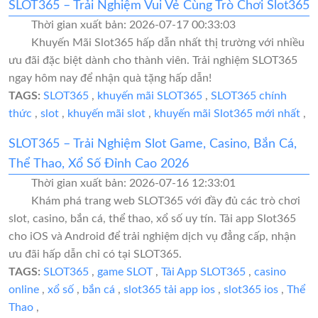
SLOT365 – Trải Nghiệm Vui Vẻ Cùng Trò Chơi Slot365
Thời gian xuất bản: 2026-07-17 00:33:03
Khuyến Mãi Slot365 hấp dẫn nhất thị trường với nhiều
ưu đãi đặc biệt dành cho thành viên. Trải nghiệm SLOT365
ngay hôm nay để nhận quà tặng hấp dẫn!
TAGS:
SLOT365
,
khuyến mãi SLOT365
,
SLOT365 chính
thức
,
slot
,
khuyến mãi slot
,
khuyến mãi Slot365 mới nhất
,
SLOT365 – Trải Nghiệm Slot Game, Casino, Bắn Cá,
Thể Thao, Xổ Số Đỉnh Cao 2026
Thời gian xuất bản: 2026-07-16 12:33:01
Khám phá trang web SLOT365 với đầy đủ các trò chơi
slot, casino, bắn cá, thể thao, xổ số uy tín. Tải app Slot365
cho iOS và Android để trải nghiệm dịch vụ đẳng cấp, nhận
ưu đãi hấp dẫn chỉ có tại SLOT365.
TAGS:
SLOT365
,
game SLOT
,
Tải App SLOT365
,
casino
online
,
xổ số
,
bắn cá
,
slot365 tải app ios
,
slot365 ios
,
Thể
Thao
,