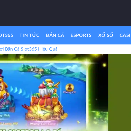
OT365
TIN TỨC
BẮN CÁ
ESPORTS
XỐ SỐ
CAS
ơi Bắn Cá Slot365 Hiệu Quả