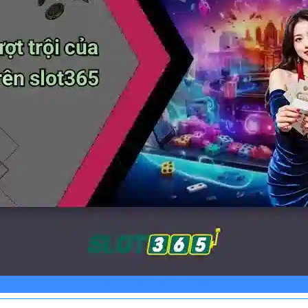
Hướng Dẫn
Chơi Slot365