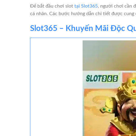
Để bắt đầu chơi slot
tại Slot365
, người chơi cần đ
cá nhân. Các bước hướng dẫn chi tiết được cung 
Slot365 – Khuyến Mãi Độc Q