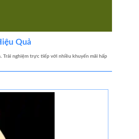
Hiệu Quả
n. Trải nghiệm trực tiếp với nhiều khuyến mãi hấp