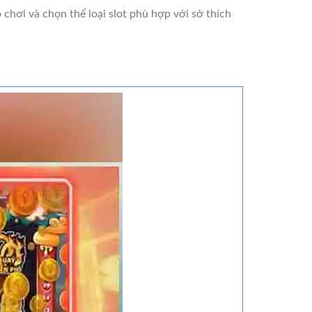
ò chơi và chọn thể loại slot phù hợp với sở thích