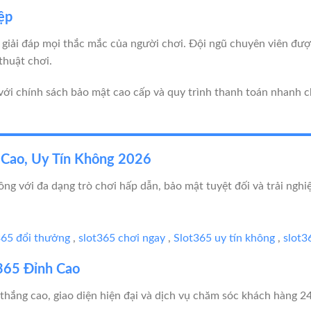
ệp
 giải đáp mọi thắc mắc của người chơi. Đội ngũ chuyên viên đượ
thuật chơi.
với chính sách bảo mật cao cấp và quy trình thanh toán nhanh c
 Cao, Uy Tín Không 2026
ng với đa dạng trò chơi hấp dẫn, bảo mật tuyệt đối và trải ngh
365 đổi thưởng
,
slot365 chơi ngay
,
Slot365 uy tín không
,
slot3
365 Đỉnh Cao
 thắng cao, giao diện hiện đại và dịch vụ chăm sóc khách hàng 