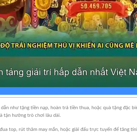
Khuyến Mãi Slot365
ẫn như tặng tiền nạp, hoàn trả tiền thua, hoặc quà tặng đặc bi
à tận hưởng trò chơi lâu dài.
ua top, rút thăm may mắn, hoặc giải đấu trực tuyến để tăng tín