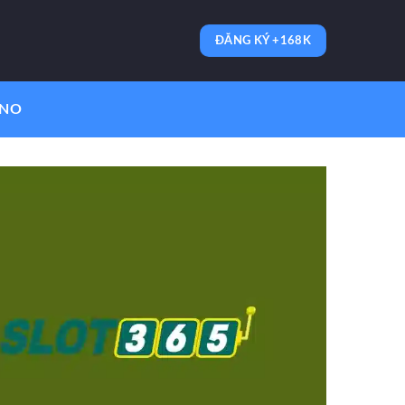
ĐĂNG KÝ +168K
INO