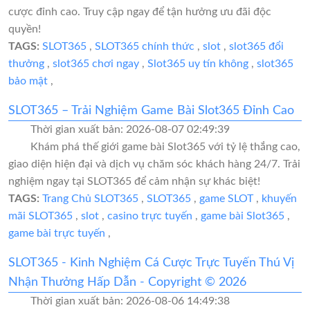
cược đỉnh cao. Truy cập ngay để tận hưởng ưu đãi độc
quyền!
TAGS:
SLOT365
,
SLOT365 chính thức
,
slot
,
slot365 đổi
thưởng
,
slot365 chơi ngay
,
Slot365 uy tín không
,
slot365
bảo mật
,
SLOT365 – Trải Nghiệm Game Bài Slot365 Đỉnh Cao
Thời gian xuất bản: 2026-08-07 02:49:39
Khám phá thế giới game bài Slot365 với tỷ lệ thắng cao,
giao diện hiện đại và dịch vụ chăm sóc khách hàng 24/7. Trải
nghiệm ngay tại SLOT365 để cảm nhận sự khác biệt!
TAGS:
Trang Chủ SLOT365
,
SLOT365
,
game SLOT
,
khuyến
mãi SLOT365
,
slot
,
casino trực tuyến
,
game bài Slot365
,
game bài trực tuyến
,
SLOT365 - Kinh Nghiệm Cá Cược Trực Tuyến Thú Vị
Nhận Thưởng Hấp Dẫn - Copyright © 2026
Thời gian xuất bản: 2026-08-06 14:49:38