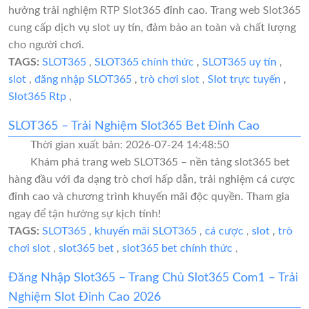
hưởng trải nghiệm RTP Slot365 đỉnh cao. Trang web Slot365
cung cấp dịch vụ slot uy tín, đảm bảo an toàn và chất lượng
cho người chơi.
TAGS:
SLOT365
,
SLOT365 chính thức
,
SLOT365 uy tín
,
slot
,
đăng nhập SLOT365
,
trò chơi slot
,
Slot trực tuyến
,
Slot365 Rtp
,
SLOT365 – Trải Nghiệm Slot365 Bet Đỉnh Cao
Thời gian xuất bản: 2026-07-24 14:48:50
Khám phá trang web SLOT365 – nền tảng slot365 bet
hàng đầu với đa dạng trò chơi hấp dẫn, trải nghiệm cá cược
đỉnh cao và chương trình khuyến mãi độc quyền. Tham gia
ngay để tận hưởng sự kịch tính!
TAGS:
SLOT365
,
khuyến mãi SLOT365
,
cá cược
,
slot
,
trò
chơi slot
,
slot365 bet
,
slot365 bet chính thức
,
Đăng Nhập Slot365 – Trang Chủ Slot365 Com1 – Trải
Nghiệm Slot Đỉnh Cao 2026