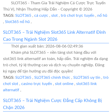
SLOT365 - Tham Gia Trải Nghiệm Cá Cược Trực Tuyến
Thú Vị, Nhận Thưởng Hấp Dẫn - Copyright © 2026
TAGS:
SLOT365
,
cá cược
,
slot
,
trò chơi trực tuyến
,
nổ hũ
,
Slot365 nổ hũ
,
SLOT365 – Trải Nghiệm Slot365 Link Alternatif Đỉnh
Cao Trong Ngành Slot 2026
Thời gian xuất bản: 2026-08-06 02:49:36
Khám phá SLOT365 – nền tảng slot hàng đầu với
slot365 link alternatif an toàn, hấp dẫn. Trải nghiệm đa dạng
trò chơi, tỷ lệ thưởng cao và dịch vụ chuyên nghiệp. Đăng
ký ngay để tận hưởng ưu đãi độc quyền!
TAGS:
SLOT365
,
SLOT365 chính thức
,
SLOT365 uy tín
,
trò
chơi slot
,
casino trực tuyến
,
slot online
,
slot365 link
alternatif
,
SLOT365 – Trải Nghiệm Cược Đẳng Cấp Không Bị
Chặn 2026