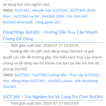
đa dạng hơn cho người chơi.
TAGS:
SLOT365
,
khuyến mãi SLOT365
,
SLOT365 chính
thức
,
SLOT365 uy tín
,
Slot365 2026
,
trò chơi slot
,
Slot365 Alternatif
,
cổng game slot
,
Đăng Nhập Slot365 – Hướng Dẫn Truy Cập Nhanh
Chóng Dễ Dàng
Thời gian xuất bản: 2026-07-17 12:33:05
Hướng dẫn chi tiết cách đăng nhập Slot365 và giải
quyết các vấn đề thường gặp. Tìm hiểu cách truy cập nhanh
chóng và dễ dàng vào tài khoản của bạn tại đây với link dự
phòng Slot365.
TAGS:
SLOT365
,
SLOT365 hướng dẫn
,
Truy cập SLOT365
,
slot
,
đăng nhập SLOT365
,
slot365 casino
,
link dự phòng
Slot365
,
SLOT365 – Trải Nghiệm Vui Vẻ Cùng Trò Chơi Slot365
Thời gian xuất bản: 2026-07-17 00:33:03