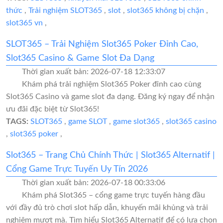
thức
,
Trải nghiệm SLOT365
,
slot
,
slot365 không bị chặn
,
slot365 vn
,
SLOT365 – Trải Nghiệm Slot365 Poker Đỉnh Cao,
Slot365 Casino & Game Slot Đa Dạng
Thời gian xuất bản: 2026-07-18 12:33:07
Khám phá trải nghiệm Slot365 Poker đỉnh cao cùng
Slot365 Casino và game slot đa dạng. Đăng ký ngay để nhận
ưu đãi đặc biệt từ Slot365!
TAGS:
SLOT365
,
game SLOT
,
game slot365
,
slot365 casino
,
slot365 poker
,
Slot365 – Trang Chủ Chính Thức | Slot365 Alternatif |
Cổng Game Trực Tuyến Uy Tín 2026
Thời gian xuất bản: 2026-07-18 00:33:06
Khám phá Slot365 – cổng game trực tuyến hàng đầu
với đầy đủ trò chơi slot hấp dẫn, khuyến mãi khủng và trải
nghiệm mượt mà. Tìm hiểu Slot365 Alternatif để có lựa chọn