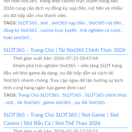
với hoki slot365. Trang web casino trực tuyến hàng đầu
2026 cung cấp dịch vụ đăng ký, nạp tiền, rút tiền và nhiều
ưu đãi hấp dẫn cho thành viên.
TAGS:
SLOT365
,
slot
,
slot365 nạp tiền
,
Slot365 rút tiền
,
đăng ký Slot365
,
casino trực tuyến
,
trải nghiệm cá cược
,
hoki slot365
,
SLOT365 – Trang Chủ | Tải Slot365 Chính Thức 2026
Thời gian xuất bản: 2026-07-21 02:47:44
Khám phá trải nghiệm Slot365 – nền tảng SLOT hàng
đầu với kho game đa dạng, ưu đãi hấp dẫn và cách tải
Slot365 nhanh chóng. Truy cập ngay để tận hưởng sự kịch
tính cùng hàng ngàn tựa game đỉnh cao!
TAGS:
Trang Chủ SLOT365
,
SLOT365
,
SLOT365 chính thức
,
slot
,
tải Slot365
,
game slot365
,
ưu đãi Slot365
,
SLOT365 – Trang Chủ SLOT365 | Slot Game | Slot
Casino | Slot Bắn Cá | Slot Thể Thao 2026
Thời gian xuất bản: 2026-07-20 12:33:12