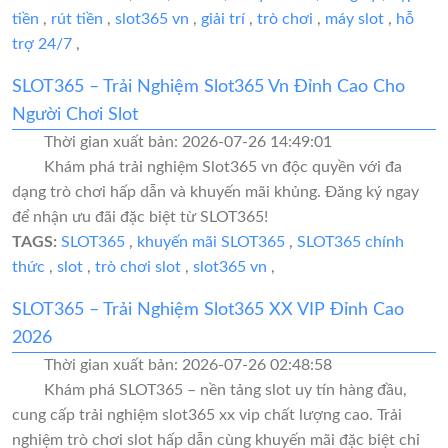
tiền
,
rút tiền
,
slot365 vn
,
giải trí
,
trò chơi
,
máy slot
,
hỗ
trợ 24/7
,
SLOT365 – Trải Nghiệm Slot365 Vn Đỉnh Cao Cho
Người Chơi Slot
Thời gian xuất bản: 2026-07-26 14:49:01
Khám phá trải nghiệm Slot365 vn độc quyền với đa
dạng trò chơi hấp dẫn và khuyến mãi khủng. Đăng ký ngay
để nhận ưu đãi đặc biệt từ SLOT365!
TAGS:
SLOT365
,
khuyến mãi SLOT365
,
SLOT365 chính
thức
,
slot
,
trò chơi slot
,
slot365 vn
,
SLOT365 – Trải Nghiệm Slot365 XX VIP Đỉnh Cao
2026
Thời gian xuất bản: 2026-07-26 02:48:58
Khám phá SLOT365 – nền tảng slot uy tín hàng đầu,
cung cấp trải nghiệm slot365 xx vip chất lượng cao. Trải
nghiệm trò chơi slot hấp dẫn cùng khuyến mãi đặc biệt chỉ