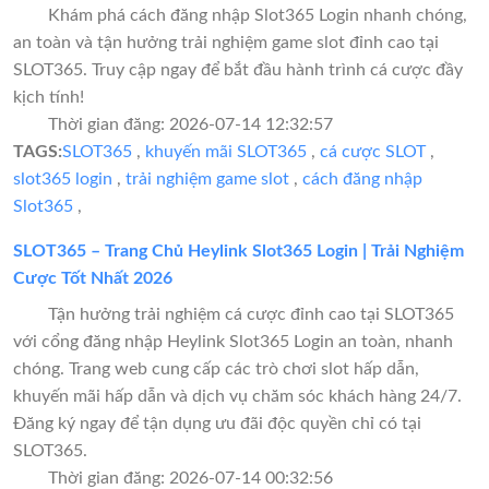
Khám phá cách đăng nhập Slot365 Login nhanh chóng,
an toàn và tận hưởng trải nghiệm game slot đỉnh cao tại
SLOT365. Truy cập ngay để bắt đầu hành trình cá cược đầy
kịch tính!
Thời gian đăng: 2026-07-14 12:32:57
TAGS:
SLOT365
,
khuyến mãi SLOT365
,
cá cược SLOT
,
slot365 login
,
trải nghiệm game slot
,
cách đăng nhập
Slot365
,
SLOT365 – Trang Chủ Heylink Slot365 Login | Trải Nghiệm
Cược Tốt Nhất 2026
Tận hưởng trải nghiệm cá cược đỉnh cao tại SLOT365
với cổng đăng nhập Heylink Slot365 Login an toàn, nhanh
chóng. Trang web cung cấp các trò chơi slot hấp dẫn,
khuyến mãi hấp dẫn và dịch vụ chăm sóc khách hàng 24/7.
Đăng ký ngay để tận dụng ưu đãi độc quyền chỉ có tại
SLOT365.
Thời gian đăng: 2026-07-14 00:32:56