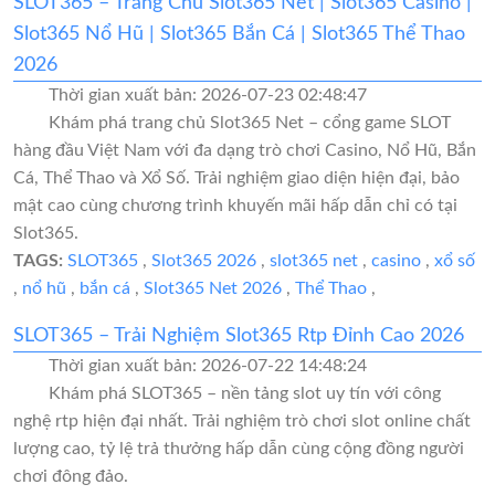
SLOT365 – Trang Chủ Slot365 Net | Slot365 Casino |
Slot365 Nổ Hũ | Slot365 Bắn Cá | Slot365 Thể Thao
2026
Thời gian xuất bản: 2026-07-23 02:48:47
Khám phá trang chủ Slot365 Net – cổng game SLOT
hàng đầu Việt Nam với đa dạng trò chơi Casino, Nổ Hũ, Bắn
Cá, Thể Thao và Xổ Số. Trải nghiệm giao diện hiện đại, bảo
mật cao cùng chương trình khuyến mãi hấp dẫn chỉ có tại
Slot365.
TAGS:
SLOT365
,
Slot365 2026
,
slot365 net
,
casino
,
xổ số
,
nổ hũ
,
bắn cá
,
Slot365 Net 2026
,
Thể Thao
,
SLOT365 – Trải Nghiệm Slot365 Rtp Đỉnh Cao 2026
Thời gian xuất bản: 2026-07-22 14:48:24
Khám phá SLOT365 – nền tảng slot uy tín với công
nghệ rtp hiện đại nhất. Trải nghiệm trò chơi slot online chất
lượng cao, tỷ lệ trả thưởng hấp dẫn cùng cộng đồng người
chơi đông đảo.