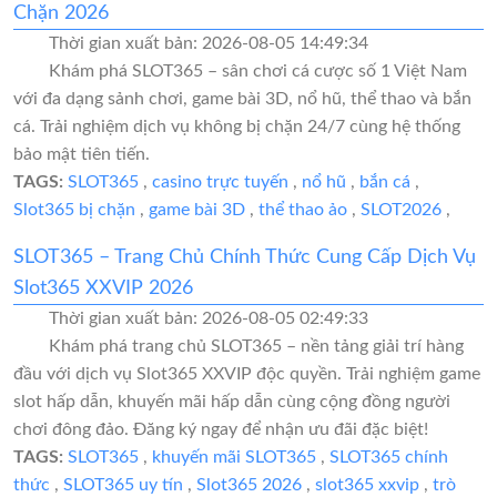
Chặn 2026
Thời gian xuất bản: 2026-08-05 14:49:34
Khám phá SLOT365 – sân chơi cá cược số 1 Việt Nam
với đa dạng sảnh chơi, game bài 3D, nổ hũ, thể thao và bắn
cá. Trải nghiệm dịch vụ không bị chặn 24/7 cùng hệ thống
bảo mật tiên tiến.
TAGS:
SLOT365
,
casino trực tuyến
,
nổ hũ
,
bắn cá
,
Slot365 bị chặn
,
game bài 3D
,
thể thao ảo
,
SLOT2026
,
SLOT365 – Trang Chủ Chính Thức Cung Cấp Dịch Vụ
Slot365 XXVIP 2026
Thời gian xuất bản: 2026-08-05 02:49:33
Khám phá trang chủ SLOT365 – nền tảng giải trí hàng
đầu với dịch vụ Slot365 XXVIP độc quyền. Trải nghiệm game
slot hấp dẫn, khuyến mãi hấp dẫn cùng cộng đồng người
chơi đông đảo. Đăng ký ngay để nhận ưu đãi đặc biệt!
TAGS:
SLOT365
,
khuyến mãi SLOT365
,
SLOT365 chính
thức
,
SLOT365 uy tín
,
Slot365 2026
,
slot365 xxvip
,
trò