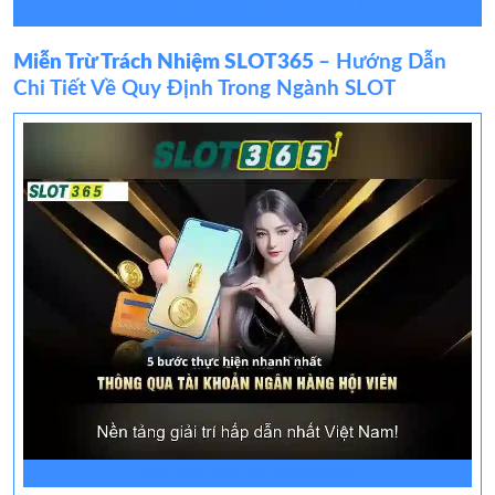
Quy Định Trong Ngành SLOT
Miễn Trừ Trách Nhiệm SLOT365
– Hướng Dẫn
Chi Tiết Về Quy Định Trong Ngành SLOT
Bảo vệ quyền lợi người chơi