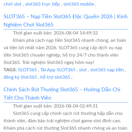
chơi slot
,
slot365 trực tiếp
,
slot365 mobile
,
SLOT365 – Nạp Tiền Slot365 Độc Quyền 2026 | Kinh
Nghiệm Chơi Slot365
Thời gian xuất bản: 2026-08-04 14:49:32
Khám phá cách nạp tiền Slot365 nhanh chóng, an toàn
và tiện lợi nhất năm 2026. SLOT365 cung cấp dịch vụ nạp
tiền Slot365 chuyên nghiệp, hỗ trợ 24/7 cho thành viên
Slot365. Trải nghiệm Slot365 ngay hôm nay!
TAGS:
SLOT365
,
Tải App SLOT365
,
slot
,
slot365 nạp tiền
,
đăng ký Slot365
,
hỗ trợ slot365
,
Chính Sách Rút Thưởng Slot365 – Hướng Dẫn Chi
Tiết Cho Thành Viên
Thời gian xuất bản: 2026-08-04 02:49:31
Slot365 cung cấp chính sách rút thưởng hấp dẫn cho
thành viên, đảm bảo trải nghiệm chơi game slot đỉnh cao.
Khám phá cách rút thưởng Slot365 nhanh chóng và an toàn