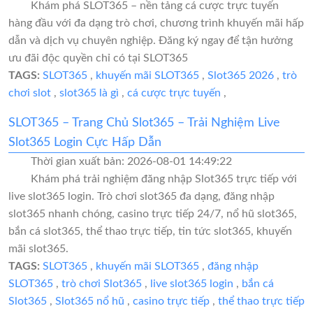
Khám phá SLOT365 – nền tảng cá cược trực tuyến
hàng đầu với đa dạng trò chơi, chương trình khuyến mãi hấp
dẫn và dịch vụ chuyên nghiệp. Đăng ký ngay để tận hưởng
ưu đãi độc quyền chỉ có tại SLOT365
TAGS:
SLOT365
,
khuyến mãi SLOT365
,
Slot365 2026
,
trò
chơi slot
,
slot365 là gì
,
cá cược trực tuyến
,
SLOT365 – Trang Chủ Slot365 – Trải Nghiệm Live
Slot365 Login Cực Hấp Dẫn
Thời gian xuất bản: 2026-08-01 14:49:22
Khám phá trải nghiệm đăng nhập Slot365 trực tiếp với
live slot365 login. Trò chơi slot365 đa dạng, đăng nhập
slot365 nhanh chóng, casino trực tiếp 24/7, nổ hũ slot365,
bắn cá slot365, thể thao trực tiếp, tin tức slot365, khuyến
mãi slot365.
TAGS:
SLOT365
,
khuyến mãi SLOT365
,
đăng nhập
SLOT365
,
trò chơi Slot365
,
live slot365 login
,
bắn cá
Slot365
,
Slot365 nổ hũ
,
casino trực tiếp
,
thể thao trực tiếp