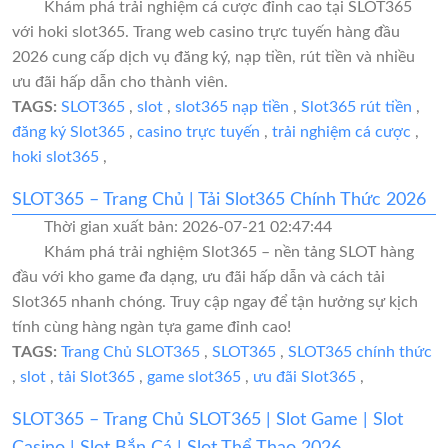
Khám phá trải nghiệm cá cược đỉnh cao tại SLOT365
với hoki slot365. Trang web casino trực tuyến hàng đầu
2026 cung cấp dịch vụ đăng ký, nạp tiền, rút tiền và nhiều
ưu đãi hấp dẫn cho thành viên.
TAGS:
SLOT365
,
slot
,
slot365 nạp tiền
,
Slot365 rút tiền
,
đăng ký Slot365
,
casino trực tuyến
,
trải nghiệm cá cược
,
hoki slot365
,
SLOT365 – Trang Chủ | Tải Slot365 Chính Thức 2026
Thời gian xuất bản: 2026-07-21 02:47:44
Khám phá trải nghiệm Slot365 – nền tảng SLOT hàng
đầu với kho game đa dạng, ưu đãi hấp dẫn và cách tải
Slot365 nhanh chóng. Truy cập ngay để tận hưởng sự kịch
tính cùng hàng ngàn tựa game đỉnh cao!
TAGS:
Trang Chủ SLOT365
,
SLOT365
,
SLOT365 chính thức
,
slot
,
tải Slot365
,
game slot365
,
ưu đãi Slot365
,
SLOT365 – Trang Chủ SLOT365 | Slot Game | Slot
Casino | Slot Bắn Cá | Slot Thể Thao 2026