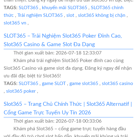
TAGS:
SLOT365
,
khuyến mãi SLOT365
,
SLOT365 chính
thức
,
Trải nghiệm SLOT365
,
slot
,
slot365 không bị chặn
,
slot365 vn
,
SLOT365 – Trải Nghiệm Slot365 Poker Đỉnh Cao,
Slot365 Casino & Game Slot Đa Dạng
Thời gian xuất bản: 2026-07-18 12:33:07
Khám phá trải nghiệm Slot365 Poker đỉnh cao cùng
Slot365 Casino và game slot đa dạng. Đăng ký ngay để nhận
ưu đãi đặc biệt từ Slot365!
TAGS:
SLOT365
,
game SLOT
,
game slot365
,
slot365 casino
,
slot365 poker
,
Slot365 – Trang Chủ Chính Thức | Slot365 Alternatif |
Cổng Game Trực Tuyến Uy Tín 2026
Thời gian xuất bản: 2026-07-18 00:33:06
Khám phá Slot365 – cổng game trực tuyến hàng đầu
với đầy đủ trò chơi slot hấp dẫn, khuyến mãi khủng và trải