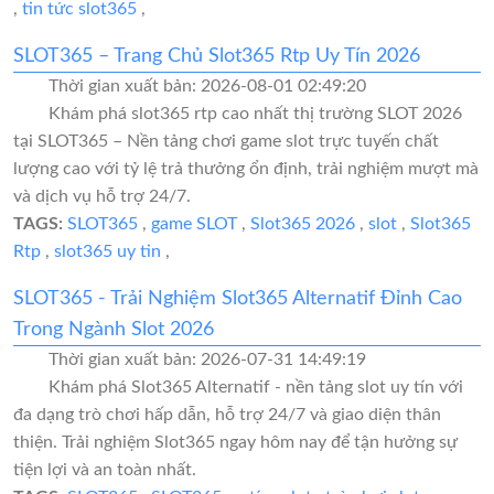
,
tin tức slot365
,
SLOT365 – Trang Chủ Slot365 Rtp Uy Tín 2026
Thời gian xuất bản: 2026-08-01 02:49:20
Khám phá slot365 rtp cao nhất thị trường SLOT 2026
tại SLOT365 – Nền tảng chơi game slot trực tuyến chất
lượng cao với tỷ lệ trả thưởng ổn định, trải nghiệm mượt mà
và dịch vụ hỗ trợ 24/7.
TAGS:
SLOT365
,
game SLOT
,
Slot365 2026
,
slot
,
Slot365
Rtp
,
slot365 uy tin
,
SLOT365 - Trải Nghiệm Slot365 Alternatif Đỉnh Cao
Trong Ngành Slot 2026
Thời gian xuất bản: 2026-07-31 14:49:19
Khám phá Slot365 Alternatif - nền tảng slot uy tín với
đa dạng trò chơi hấp dẫn, hỗ trợ 24/7 và giao diện thân
thiện. Trải nghiệm Slot365 ngay hôm nay để tận hưởng sự
tiện lợi và an toàn nhất.