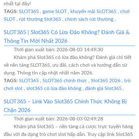
nhất tại đây!
TAGS:
SLOT365
,
game SLOT
,
khuyến mãi SLOT365
,
chơi
SLOT
,
rút thưởng Slot365
,
chính sách rút thưởng
,
SLOT365 | Slot365 Có Lừa Đảo Không? Đánh Giá &
Thông Tin Mới Nhất 2026
Thời gian xuất bản: 2026-08-03 14:49:30
Khám phá Slot365 có lừa đảo không? Đánh giá chi tiết
về nền tảng SLOT365, ưu đãi, cách chơi và hướng dẫn sử
dụng. Thông tin cập nhật nhất năm 2026.
TAGS:
SLOT365
,
SLOT365 chính thức
,
Slot365 2026
,
trò
chơi slot
,
slot365 có lừa đảo không
,
đánh giá Slot365
,
SLOT365 – Link Vào Slot365 Chính Thức Không Bị
Chặn 2026
Thời gian xuất bản: 2026-08-03 02:49:28
Khám phá Slot365 – nền tảng cá cược trực tuyến hàng
đầu với đa dạng trò chơi slot hấp dẫn. Truy cập link Slot365