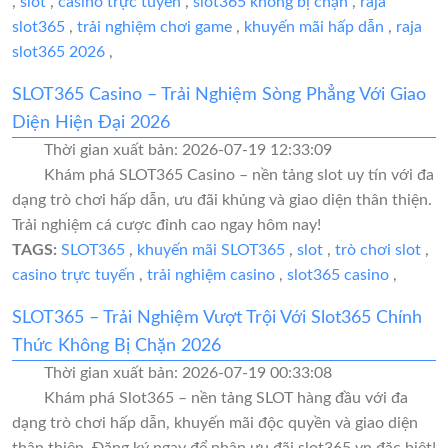
,
slot
,
casino trực tuyến
,
slot365 không bị chặn
,
raja
slot365
,
trải nghiệm chơi game
,
khuyến mãi hấp dẫn
,
raja
slot365 2026
,
SLOT365 Casino – Trải Nghiệm Sòng Phẳng Với Giao
Diện Hiện Đại 2026
Thời gian xuất bản: 2026-07-19 12:33:09
Khám phá SLOT365 Casino – nền tảng slot uy tín với đa
dạng trò chơi hấp dẫn, ưu đãi khủng và giao diện thân thiện.
Trải nghiệm cá cược đỉnh cao ngay hôm nay!
TAGS:
SLOT365
,
khuyến mãi SLOT365
,
slot
,
trò chơi slot
,
casino trực tuyến
,
trải nghiệm casino
,
slot365 casino
,
SLOT365 – Trải Nghiệm Vượt Trội Với Slot365 Chính
Thức Không Bị Chặn 2026
Thời gian xuất bản: 2026-07-19 00:33:08
Khám phá Slot365 – nền tảng SLOT hàng đầu với đa
dạng trò chơi hấp dẫn, khuyến mãi độc quyền và giao diện
thân thiện. Đăng ký ngay để nhận ưu đãi slot365 vn đặc biệt!