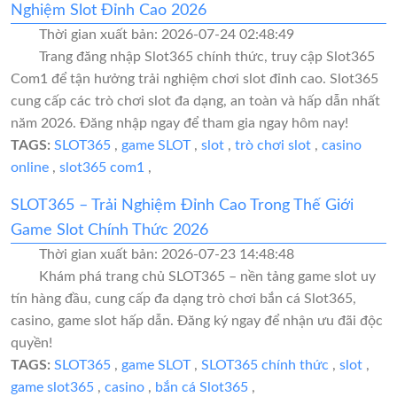
Nghiệm Slot Đỉnh Cao 2026
Thời gian xuất bản: 2026-07-24 02:48:49
Trang đăng nhập Slot365 chính thức, truy cập Slot365
Com1 để tận hưởng trải nghiệm chơi slot đỉnh cao. Slot365
cung cấp các trò chơi slot đa dạng, an toàn và hấp dẫn nhất
năm 2026. Đăng nhập ngay để tham gia ngay hôm nay!
TAGS:
SLOT365
,
game SLOT
,
slot
,
trò chơi slot
,
casino
online
,
slot365 com1
,
SLOT365 – Trải Nghiệm Đỉnh Cao Trong Thế Giới
Game Slot Chính Thức 2026
Thời gian xuất bản: 2026-07-23 14:48:48
Khám phá trang chủ SLOT365 – nền tảng game slot uy
tín hàng đầu, cung cấp đa dạng trò chơi bắn cá Slot365,
casino, game slot hấp dẫn. Đăng ký ngay để nhận ưu đãi độc
quyền!
TAGS:
SLOT365
,
game SLOT
,
SLOT365 chính thức
,
slot
,
game slot365
,
casino
,
bắn cá Slot365
,