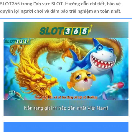
SLOT365 trong lĩnh vực SLOT. Hướng dẫn chi tiết, bảo vệ
quyền lợi người chơi và đảm bảo trải nghiệm an toàn nhất.
Miễn Trừ Trách Nhiệm SLOT365 – Hướng Dẫn Chi Tiết Về