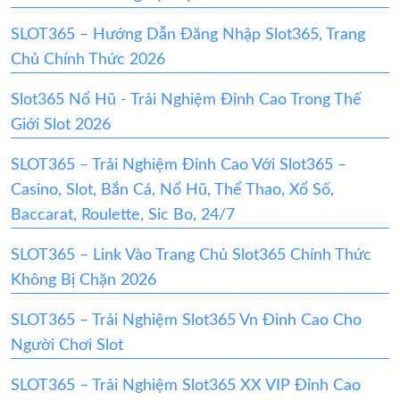
SLOT365 – Hướng Dẫn Đăng Nhập Slot365, Trang
Chủ Chính Thức 2026
Slot365 Nổ Hũ - Trải Nghiệm Đỉnh Cao Trong Thế
Giới Slot 2026
SLOT365 – Trải Nghiệm Đỉnh Cao Với Slot365 –
Casino, Slot, Bắn Cá, Nổ Hũ, Thể Thao, Xổ Số,
Baccarat, Roulette, Sic Bo, 24/7
SLOT365 – Link Vào Trang Chủ Slot365 Chính Thức
Không Bị Chặn 2026
SLOT365 – Trải Nghiệm Slot365 Vn Đỉnh Cao Cho
Người Chơi Slot
SLOT365 – Trải Nghiệm Slot365 XX VIP Đỉnh Cao