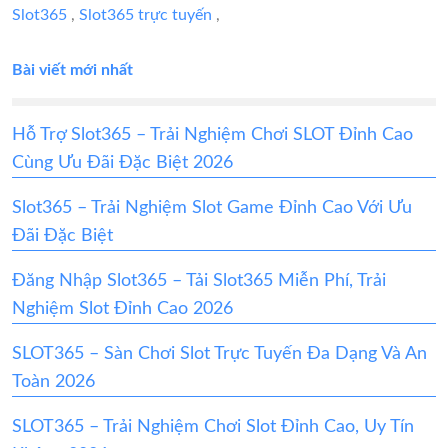
Slot365
,
Slot365 trực tuyến
,
Bài viết mới nhất
Hỗ Trợ Slot365 – Trải Nghiệm Chơi SLOT Đỉnh Cao
Cùng Ưu Đãi Đặc Biệt 2026
Slot365 – Trải Nghiệm Slot Game Đỉnh Cao Với Ưu
Đãi Đặc Biệt
Đăng Nhập Slot365 – Tải Slot365 Miễn Phí, Trải
Nghiệm Slot Đỉnh Cao 2026
SLOT365 – Sàn Chơi Slot Trực Tuyến Đa Dạng Và An
Toàn 2026
SLOT365 – Trải Nghiệm Chơi Slot Đỉnh Cao, Uy Tín