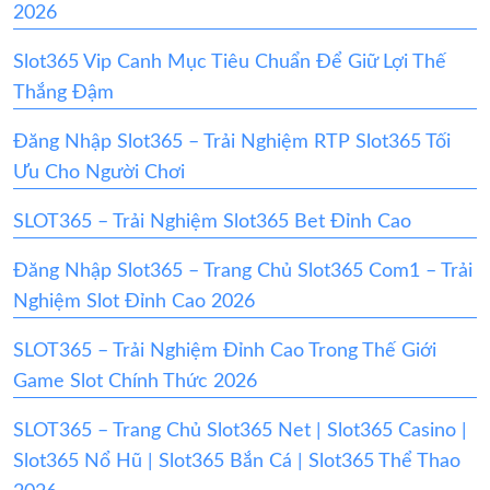
2026
Slot365 Vip Canh Mục Tiêu Chuẩn Để Giữ Lợi Thế
Thắng Đậm
Đăng Nhập Slot365 – Trải Nghiệm RTP Slot365 Tối
Ưu Cho Người Chơi
SLOT365 – Trải Nghiệm Slot365 Bet Đỉnh Cao
Đăng Nhập Slot365 – Trang Chủ Slot365 Com1 – Trải
Nghiệm Slot Đỉnh Cao 2026
SLOT365 – Trải Nghiệm Đỉnh Cao Trong Thế Giới
Game Slot Chính Thức 2026
SLOT365 – Trang Chủ Slot365 Net | Slot365 Casino |
Slot365 Nổ Hũ | Slot365 Bắn Cá | Slot365 Thể Thao