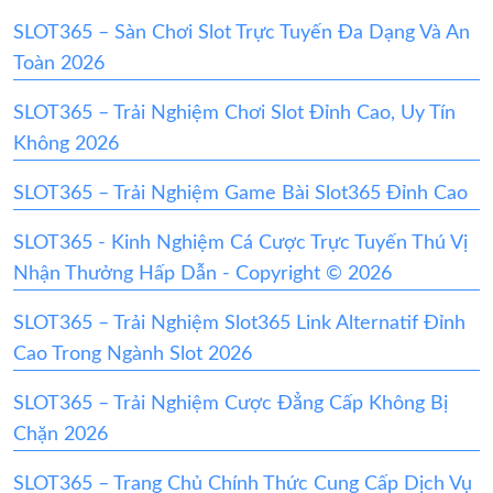
SLOT365 – Sàn Chơi Slot Trực Tuyến Đa Dạng Và An
Toàn 2026
SLOT365 – Trải Nghiệm Chơi Slot Đỉnh Cao, Uy Tín
Không 2026
SLOT365 – Trải Nghiệm Game Bài Slot365 Đỉnh Cao
SLOT365 - Kinh Nghiệm Cá Cược Trực Tuyến Thú Vị
Nhận Thưởng Hấp Dẫn - Copyright © 2026
SLOT365 – Trải Nghiệm Slot365 Link Alternatif Đỉnh
Cao Trong Ngành Slot 2026
SLOT365 – Trải Nghiệm Cược Đẳng Cấp Không Bị
Chặn 2026
SLOT365 – Trang Chủ Chính Thức Cung Cấp Dịch Vụ