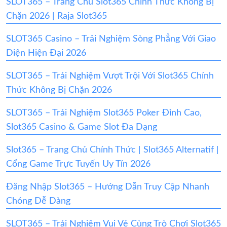
SLOT365 – Trang Chủ Slot365 Chính Thức Không Bị
Chặn 2026 | Raja Slot365
SLOT365 Casino – Trải Nghiệm Sòng Phẳng Với Giao
Diện Hiện Đại 2026
SLOT365 – Trải Nghiệm Vượt Trội Với Slot365 Chính
Thức Không Bị Chặn 2026
SLOT365 – Trải Nghiệm Slot365 Poker Đỉnh Cao,
Slot365 Casino & Game Slot Đa Dạng
Slot365 – Trang Chủ Chính Thức | Slot365 Alternatif |
Cổng Game Trực Tuyến Uy Tín 2026
Đăng Nhập Slot365 – Hướng Dẫn Truy Cập Nhanh
Chóng Dễ Dàng
SLOT365 – Trải Nghiệm Vui Vẻ Cùng Trò Chơi Slot365