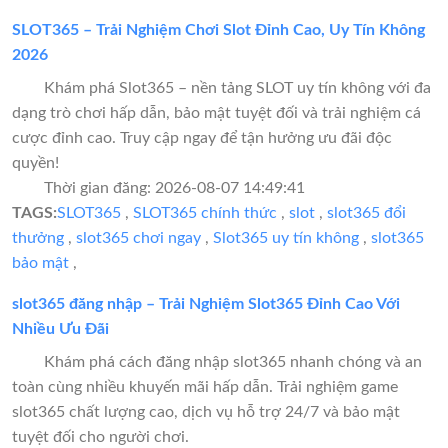
SLOT365 – Trải Nghiệm Chơi Slot Đỉnh Cao, Uy Tín Không
2026
Khám phá Slot365 – nền tảng SLOT uy tín không với đa
dạng trò chơi hấp dẫn, bảo mật tuyệt đối và trải nghiệm cá
cược đỉnh cao. Truy cập ngay để tận hưởng ưu đãi độc
quyền!
Thời gian đăng: 2026-08-07 14:49:41
TAGS:
SLOT365
,
SLOT365 chính thức
,
slot
,
slot365 đổi
thưởng
,
slot365 chơi ngay
,
Slot365 uy tín không
,
slot365
bảo mật
,
slot365 đăng nhập – Trải Nghiệm Slot365 Đỉnh Cao Với
Nhiều Ưu Đãi
Khám phá cách đăng nhập slot365 nhanh chóng và an
toàn cùng nhiều khuyến mãi hấp dẫn. Trải nghiệm game
slot365 chất lượng cao, dịch vụ hỗ trợ 24/7 và bảo mật
tuyệt đối cho người chơi.