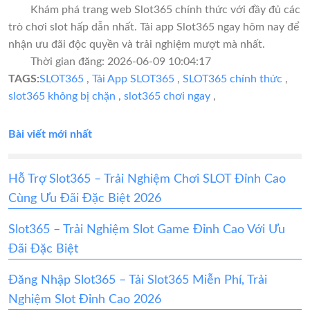
Khám phá trang web Slot365 chính thức với đầy đủ các
trò chơi slot hấp dẫn nhất. Tải app Slot365 ngay hôm nay để
nhận ưu đãi độc quyền và trải nghiệm mượt mà nhất.
Thời gian đăng: 2026-06-09 10:04:17
TAGS:
SLOT365
,
Tải App SLOT365
,
SLOT365 chính thức
,
slot365 không bị chặn
,
slot365 chơi ngay
,
Bài viết mới nhất
Hỗ Trợ Slot365 – Trải Nghiệm Chơi SLOT Đỉnh Cao
Cùng Ưu Đãi Đặc Biệt 2026
Slot365 – Trải Nghiệm Slot Game Đỉnh Cao Với Ưu
Đãi Đặc Biệt
Đăng Nhập Slot365 – Tải Slot365 Miễn Phí, Trải
Nghiệm Slot Đỉnh Cao 2026