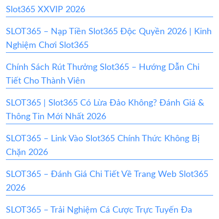
Slot365 XXVIP 2026
SLOT365 – Nạp Tiền Slot365 Độc Quyền 2026 | Kinh
Nghiệm Chơi Slot365
Chính Sách Rút Thưởng Slot365 – Hướng Dẫn Chi
Tiết Cho Thành Viên
SLOT365 | Slot365 Có Lừa Đảo Không? Đánh Giá &
Thông Tin Mới Nhất 2026
SLOT365 – Link Vào Slot365 Chính Thức Không Bị
Chặn 2026
SLOT365 – Đánh Giá Chi Tiết Về Trang Web Slot365
2026
SLOT365 – Trải Nghiệm Cá Cược Trực Tuyến Đa