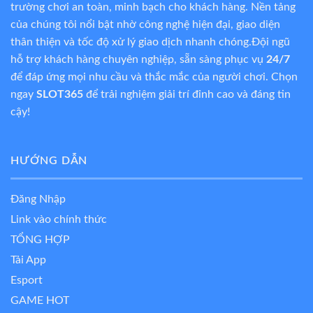
trường chơi an toàn, minh bạch cho khách hàng. Nền tảng
của chúng tôi nổi bật nhờ công nghệ hiện đại, giao diện
thân thiện và tốc độ xử lý giao dịch nhanh chóng.
Đội ngũ
hỗ trợ khách hàng chuyên nghiệp, sẵn sàng phục vụ
24/7
để đáp ứng mọi nhu cầu và thắc mắc của người chơi. Chọn
ngay
SLOT365
để trải nghiệm giải trí đỉnh cao và đáng tin
cậy!
HƯỚNG DẪN
Đăng Nhập
Link vào chính thức
TỔNG HỢP
Tải App
Esport
GAME HOT