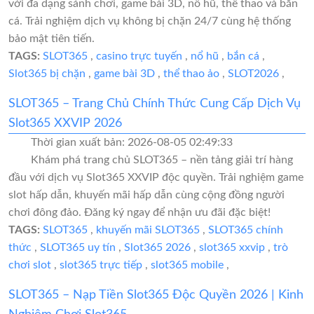
với đa dạng sảnh chơi, game bài 3D, nổ hũ, thể thao và bắn
cá. Trải nghiệm dịch vụ không bị chặn 24/7 cùng hệ thống
bảo mật tiên tiến.
TAGS:
SLOT365
,
casino trực tuyến
,
nổ hũ
,
bắn cá
,
Slot365 bị chặn
,
game bài 3D
,
thể thao ảo
,
SLOT2026
,
SLOT365 – Trang Chủ Chính Thức Cung Cấp Dịch Vụ
Slot365 XXVIP 2026
Thời gian xuất bản: 2026-08-05 02:49:33
Khám phá trang chủ SLOT365 – nền tảng giải trí hàng
đầu với dịch vụ Slot365 XXVIP độc quyền. Trải nghiệm game
slot hấp dẫn, khuyến mãi hấp dẫn cùng cộng đồng người
chơi đông đảo. Đăng ký ngay để nhận ưu đãi đặc biệt!
TAGS:
SLOT365
,
khuyến mãi SLOT365
,
SLOT365 chính
thức
,
SLOT365 uy tín
,
Slot365 2026
,
slot365 xxvip
,
trò
chơi slot
,
slot365 trực tiếp
,
slot365 mobile
,
SLOT365 – Nạp Tiền Slot365 Độc Quyền 2026 | Kinh