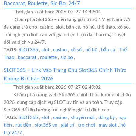
Baccarat, Roulette, Sic Bo, 24/7
Thời gian xuất bản: 2026-07-27 14:49:04
Khám phá Slot365 – nền tảng giải trí số 1 Việt Nam với
đa dạng trò chơi casino, slot, bắn cá, nổ hũ, thể thao, xổ số.
Trải nghiệm đỉnh cao với giao diện hiện đại, bảo mật tuyệt
đối và dịch vụ 24/7.
TAGS:
SLOT365
,
slot
,
casino
,
xổ số
,
nổ hũ
,
bắn cá
,
Thể
Thao
,
baccarat
,
roulette
,
sic bo
,
SLOT365 – Link Vào Trang Chủ Slot365 Chính Thức
Không Bị Chặn 2026
Thời gian xuất bản: 2026-07-27 02:49:02
Khám phá trang web Slot365 chính thức không bị chặn
2026, cung cấp dịch vụ SLOT uy tín và an toàn. Truy cập
Slot365 để tận hưởng trải nghiệm giải trí đỉnh cao.
TAGS:
SLOT365
,
slot
,
casino
,
khuyến mãi
,
đăng ký
,
nạp
tiền
,
rút tiền
,
slot365 vn
,
giải trí
,
trò chơi
,
máy slot
,
hỗ
trợ 24/7
,