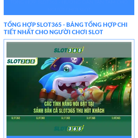
TỔNG HỢP SLOT365 - HƯỚNG DẪN TẬN TÂM CHO
NGƯỜI CHƠI SLOT
TỔNG HỢP SLOT365 - BẢNG TỔNG HỢP CHI
TIẾT NHẤT CHO NGƯỜI CHƠI SLOT