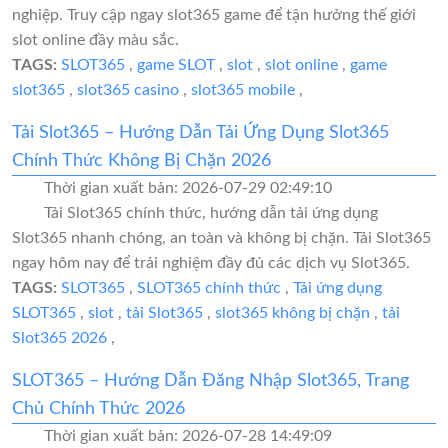
nghiệp. Truy cập ngay slot365 game để tận hưởng thế giới
slot online đầy màu sắc.
TAGS:
SLOT365
,
game SLOT
,
slot
,
slot online
,
game
slot365
,
slot365 casino
,
slot365 mobile
,
Tải Slot365 – Hướng Dẫn Tải Ứng Dụng Slot365
Chính Thức Không Bị Chặn 2026
Thời gian xuất bản: 2026-07-29 02:49:10
Tải Slot365 chính thức, hướng dẫn tải ứng dụng
Slot365 nhanh chóng, an toàn và không bị chặn. Tải Slot365
ngay hôm nay để trải nghiệm đầy đủ các dịch vụ Slot365.
TAGS:
SLOT365
,
SLOT365 chính thức
,
Tải ứng dụng
SLOT365
,
slot
,
tải Slot365
,
slot365 không bị chặn
,
tải
Slot365 2026
,
SLOT365 – Hướng Dẫn Đăng Nhập Slot365, Trang
Chủ Chính Thức 2026
Thời gian xuất bản: 2026-07-28 14:49:09