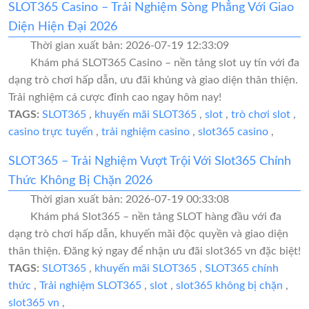
SLOT365 Casino – Trải Nghiệm Sòng Phẳng Với Giao
Diện Hiện Đại 2026
Thời gian xuất bản: 2026-07-19 12:33:09
Khám phá SLOT365 Casino – nền tảng slot uy tín với đa
dạng trò chơi hấp dẫn, ưu đãi khủng và giao diện thân thiện.
Trải nghiệm cá cược đỉnh cao ngay hôm nay!
TAGS:
SLOT365
,
khuyến mãi SLOT365
,
slot
,
trò chơi slot
,
casino trực tuyến
,
trải nghiệm casino
,
slot365 casino
,
SLOT365 – Trải Nghiệm Vượt Trội Với Slot365 Chính
Thức Không Bị Chặn 2026
Thời gian xuất bản: 2026-07-19 00:33:08
Khám phá Slot365 – nền tảng SLOT hàng đầu với đa
dạng trò chơi hấp dẫn, khuyến mãi độc quyền và giao diện
thân thiện. Đăng ký ngay để nhận ưu đãi slot365 vn đặc biệt!
TAGS:
SLOT365
,
khuyến mãi SLOT365
,
SLOT365 chính
thức
,
Trải nghiệm SLOT365
,
slot
,
slot365 không bị chặn
,
slot365 vn
,