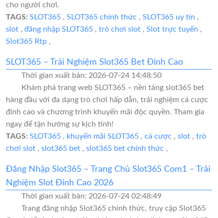
cho người chơi.
TAGS:
SLOT365
,
SLOT365 chính thức
,
SLOT365 uy tín
,
slot
,
đăng nhập SLOT365
,
trò chơi slot
,
Slot trực tuyến
,
Slot365 Rtp
,
SLOT365 – Trải Nghiệm Slot365 Bet Đỉnh Cao
Thời gian xuất bản: 2026-07-24 14:48:50
Khám phá trang web SLOT365 – nền tảng slot365 bet
hàng đầu với đa dạng trò chơi hấp dẫn, trải nghiệm cá cược
đỉnh cao và chương trình khuyến mãi độc quyền. Tham gia
ngay để tận hưởng sự kịch tính!
TAGS:
SLOT365
,
khuyến mãi SLOT365
,
cá cược
,
slot
,
trò
chơi slot
,
slot365 bet
,
slot365 bet chính thức
,
Đăng Nhập Slot365 – Trang Chủ Slot365 Com1 – Trải
Nghiệm Slot Đỉnh Cao 2026
Thời gian xuất bản: 2026-07-24 02:48:49
Trang đăng nhập Slot365 chính thức, truy cập Slot365