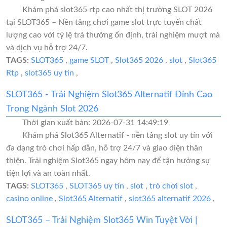
Khám phá slot365 rtp cao nhất thị trường SLOT 2026
tại SLOT365 – Nền tảng chơi game slot trực tuyến chất
lượng cao với tỷ lệ trả thưởng ổn định, trải nghiệm mượt mà
và dịch vụ hỗ trợ 24/7.
TAGS:
SLOT365
,
game SLOT
,
Slot365 2026
,
slot
,
Slot365
Rtp
,
slot365 uy tin
,
SLOT365 - Trải Nghiệm Slot365 Alternatif Đỉnh Cao
Trong Ngành Slot 2026
Thời gian xuất bản: 2026-07-31 14:49:19
Khám phá Slot365 Alternatif - nền tảng slot uy tín với
đa dạng trò chơi hấp dẫn, hỗ trợ 24/7 và giao diện thân
thiện. Trải nghiệm Slot365 ngay hôm nay để tận hưởng sự
tiện lợi và an toàn nhất.
TAGS:
SLOT365
,
SLOT365 uy tín
,
slot
,
trò chơi slot
,
casino online
,
Slot365 Alternatif
,
slot365 alternatif 2026
,
SLOT365 – Trải Nghiệm Slot365 Win Tuyệt Vời |