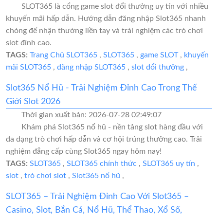
SLOT365 là cổng game slot đổi thưởng uy tín với nhiều
khuyến mãi hấp dẫn. Hướng dẫn đăng nhập Slot365 nhanh
chóng để nhận thưởng liền tay và trải nghiệm các trò chơi
slot đỉnh cao.
TAGS:
Trang Chủ SLOT365
,
SLOT365
,
game SLOT
,
khuyến
mãi SLOT365
,
đăng nhập SLOT365
,
slot đổi thưởng
,
Slot365 Nổ Hũ - Trải Nghiệm Đỉnh Cao Trong Thế
Giới Slot 2026
Thời gian xuất bản: 2026-07-28 02:49:07
Khám phá Slot365 nổ hũ - nền tảng slot hàng đầu với
đa dạng trò chơi hấp dẫn và cơ hội trúng thưởng cao. Trải
nghiệm đẳng cấp cùng Slot365 ngay hôm nay!
TAGS:
SLOT365
,
SLOT365 chính thức
,
SLOT365 uy tín
,
slot
,
trò chơi slot
,
Slot365 nổ hũ
,
SLOT365 – Trải Nghiệm Đỉnh Cao Với Slot365 –
Casino, Slot, Bắn Cá, Nổ Hũ, Thể Thao, Xổ Số,