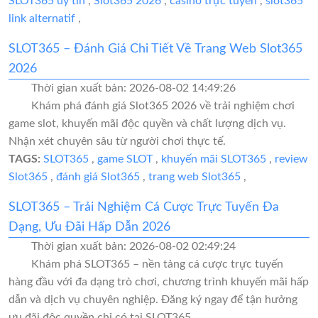
SLOT365 uy tín
,
Slot365 2026
,
casino trực tuyến
,
slot365
link alternatif
,
SLOT365 – Đánh Giá Chi Tiết Về Trang Web Slot365
2026
Thời gian xuất bản: 2026-08-02 14:49:26
Khám phá đánh giá Slot365 2026 về trải nghiệm chơi
game slot, khuyến mãi độc quyền và chất lượng dịch vụ.
Nhận xét chuyên sâu từ người chơi thực tế.
TAGS:
SLOT365
,
game SLOT
,
khuyến mãi SLOT365
,
review
Slot365
,
đánh giá Slot365
,
trang web Slot365
,
SLOT365 – Trải Nghiệm Cá Cược Trực Tuyến Đa
Dạng, Ưu Đãi Hấp Dẫn 2026
Thời gian xuất bản: 2026-08-02 02:49:24
Khám phá SLOT365 – nền tảng cá cược trực tuyến
hàng đầu với đa dạng trò chơi, chương trình khuyến mãi hấp
dẫn và dịch vụ chuyên nghiệp. Đăng ký ngay để tận hưởng
ưu đãi độc quyền chỉ có tại SLOT365