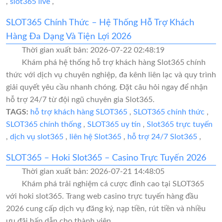
,
slot365 live
,
SLOT365 Chính Thức – Hệ Thống Hỗ Trợ Khách
Hàng Đa Dạng Và Tiện Lợi 2026
Thời gian xuất bản: 2026-07-22 02:48:19
Khám phá hệ thống hỗ trợ khách hàng Slot365 chính
thức với dịch vụ chuyên nghiệp, đa kênh liên lạc và quy trình
giải quyết yêu cầu nhanh chóng. Đặt câu hỏi ngay để nhận
hỗ trợ 24/7 từ đội ngũ chuyên gia Slot365.
TAGS:
hỗ trợ khách hàng SLOT365
,
SLOT365 chính thức
,
SLOT365 chính thống
,
SLOT365 uy tín
,
Slot365 trực tuyến
,
dịch vụ slot365
,
liên hệ Slot365
,
hỗ trợ 24/7 Slot365
,
SLOT365 – Hoki Slot365 – Casino Trực Tuyến 2026
Thời gian xuất bản: 2026-07-21 14:48:05
Khám phá trải nghiệm cá cược đỉnh cao tại SLOT365
với hoki slot365. Trang web casino trực tuyến hàng đầu
2026 cung cấp dịch vụ đăng ký, nạp tiền, rút tiền và nhiều
ưu đãi hấp dẫn cho thành viên.