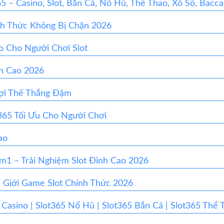
 – Casino, Slot, Bắn Cá, Nổ Hũ, Thể Thao, Xổ Số, Baccara
nh Thức Không Bị Chặn 2026
o Cho Người Chơi Slot
nh Cao 2026
Lợi Thế Thắng Đậm
365 Tối Ưu Cho Người Chơi
ao
m1 – Trải Nghiệm Slot Đỉnh Cao 2026
 Giới Game Slot Chính Thức 2026
 Casino | Slot365 Nổ Hũ | Slot365 Bắn Cá | Slot365 Thể