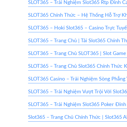
SLOT365 – Trải Nghiệm Slot365 Rtp Đỉnh C
SLOT365 Chính Thức – Hệ Thống Hỗ Trợ Kh
SLOT365 – Hoki Slot365 – Casino Trực Tuy
SLOT365 – Trang Chủ | Tải Slot365 Chính T
SLOT365 – Trang Chủ SLOT365 | Slot Game | 
SLOT365 – Trang Chủ Slot365 Chính Thức K
SLOT365 Casino – Trải Nghiệm Sòng Phẳng 
SLOT365 – Trải Nghiệm Vượt Trội Với Slot
SLOT365 – Trải Nghiệm Slot365 Poker Đỉnh
Slot365 – Trang Chủ Chính Thức | Slot365 A