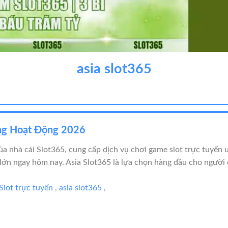
asia slot365
ng Hoạt Động 2026
a nhà cái Slot365, cung cấp dịch vụ chơi game slot trực tuyến uy
ớn ngay hôm nay. Asia Slot365 là lựa chọn hàng đầu cho người ch
Slot trực tuyến
,
asia slot365
,