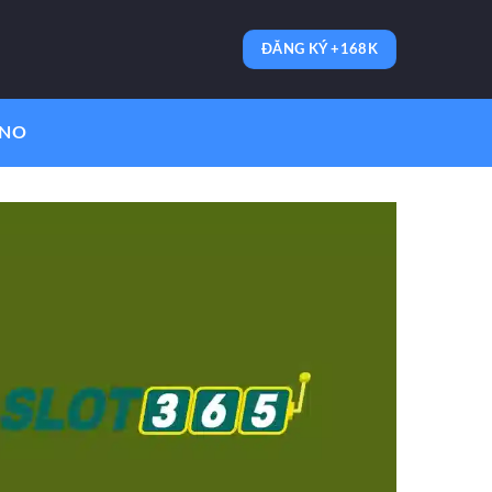
ĐĂNG KÝ +168K
INO