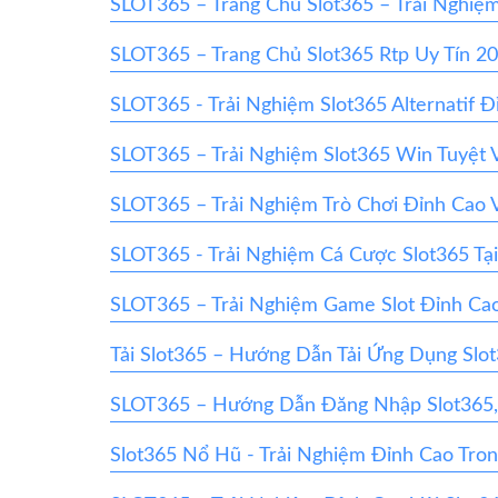
SLOT365 – Trang Chủ Slot365 – Trải Nghiệ
SLOT365 – Trang Chủ Slot365 Rtp Uy Tín 2
SLOT365 - Trải Nghiệm Slot365 Alternatif 
SLOT365 – Trải Nghiệm Slot365 Win Tuyệt V
SLOT365 – Trải Nghiệm Trò Chơi Đỉnh Cao 
SLOT365 - Trải Nghiệm Cá Cược Slot365 Tại
SLOT365 – Trải Nghiệm Game Slot Đỉnh Ca
Tải Slot365 – Hướng Dẫn Tải Ứng Dụng Slo
SLOT365 – Hướng Dẫn Đăng Nhập Slot365,
Slot365 Nổ Hũ - Trải Nghiệm Đỉnh Cao Tron