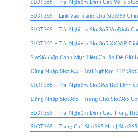
SLOT365 – Trải Nghiệm Đỉnh Cao Với Slot365
SLOT365 – Link Vào Trang Chủ Slot365 Chí
SLOT365 – Trải Nghiệm Slot365 Vn Đỉnh Ca
SLOT365 – Trải Nghiệm Slot365 XX VIP Đỉ
Slot365 Vip Canh Mục Tiêu Chuẩn Để Giữ 
Đăng Nhập Slot365 – Trải Nghiệm RTP Slot
SLOT365 – Trải Nghiệm Slot365 Bet Đỉnh C
Đăng Nhập Slot365 – Trang Chủ Slot365 Co
SLOT365 – Trải Nghiệm Đỉnh Cao Trong Thế
SLOT365 – Trang Chủ Slot365 Net | Slot365