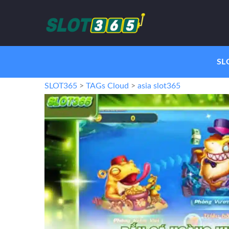
SL
SLOT365
>
TAGs Cloud
>
asia slot365