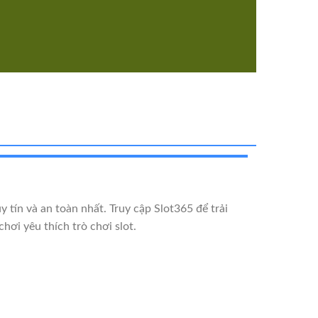
 tín và an toàn nhất. Truy cập Slot365 để trải
ơi yêu thích trò chơi slot.