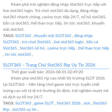
Khám phá trải nghiệm đăng nhập Slot365 trực tiếp với
live slot365 login. Trò chơi slot365 đa dạng, đăng nhập
slot365 nhanh chóng, casino trực tiếp 24/7, nổ hũ slot365,
bắn cá slot365, thể thao trực tiếp, tin tức slot365, khuyến
mãi slot365.
TAGS:
SLOT365
,
khuyến mãi SLOT365
,
đăng nhập
SLOT365
,
trò chơi Slot365
,
live slot365 login
,
bắn cá
Slot365
,
Slot365 nổ hũ
,
casino trực tiếp
,
thể thao trực tiếp
,
tin tức slot365
,
SLOT365 – Trang Chủ Slot365 Rtp Uy Tín 2026
Thời gian xuất bản: 2026-08-01 02:49:20
Khám phá slot365 rtp cao nhất thị trường SLOT 2026
tại SLOT365 – Nền tảng chơi game slot trực tuyến chất
lượng cao với tỷ lệ trả thưởng ổn định, trải nghiệm mượt mà
và dịch vụ hỗ trợ 24/7.
TAGS:
SLOT365
,
game SLOT
,
Slot365 2026
,
slot
,
Slot365
Rtp
,
slot365 uy tin
,