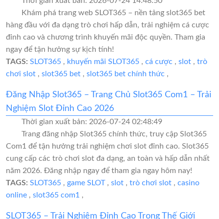
Thời gian xuất bản: 2026-07-24 14:48:50
Khám phá trang web SLOT365 – nền tảng slot365 bet
hàng đầu với đa dạng trò chơi hấp dẫn, trải nghiệm cá cược
đỉnh cao và chương trình khuyến mãi độc quyền. Tham gia
ngay để tận hưởng sự kịch tính!
TAGS:
SLOT365
,
khuyến mãi SLOT365
,
cá cược
,
slot
,
trò
chơi slot
,
slot365 bet
,
slot365 bet chính thức
,
Đăng Nhập Slot365 – Trang Chủ Slot365 Com1 – Trải
Nghiệm Slot Đỉnh Cao 2026
Thời gian xuất bản: 2026-07-24 02:48:49
Trang đăng nhập Slot365 chính thức, truy cập Slot365
Com1 để tận hưởng trải nghiệm chơi slot đỉnh cao. Slot365
cung cấp các trò chơi slot đa dạng, an toàn và hấp dẫn nhất
năm 2026. Đăng nhập ngay để tham gia ngay hôm nay!
TAGS:
SLOT365
,
game SLOT
,
slot
,
trò chơi slot
,
casino
online
,
slot365 com1
,
SLOT365 – Trải Nghiệm Đỉnh Cao Trong Thế Giới