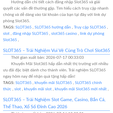
Hướng dẫn chi tiết cách đăng nhập Slot365 và giải
quyết các vấn đề thường gặp. Tìm hiểu cách truy cập nhanh
chóng và dễ dàng vào tài khoản của bạn tại đây với link dự
phòng Slot365.
TAGS:
SLOT365
,
SLOT365 hướng dẫn
,
Truy cập SLOT365
,
slot
,
đăng nhập SLOT365
,
slot365 casino
,
link dự phòng
Slot365
,
SLOT365 – Trải Nghiệm Vui Vẻ Cùng Trò Chơi Slot365
Thời gian xuất bản: 2026-07-17 00:33:03
Khuyến Mãi Slot365 hấp dẫn nhất thị trường với nhiều
ưu đãi đặc biệt dành cho thành viên. Trải nghiệm SLOT365
ngay hôm nay để nhận quà tặng hấp dẫn!
TAGS:
SLOT365
,
khuyến mãi SLOT365
,
SLOT365 chính
thức
,
slot
,
khuyến mãi slot
,
khuyến mãi Slot365 mới nhất
,
SLOT365 – Trải Nghiệm Slot Game, Casino, Bắn Cá,
Thể Thao, Xổ Số Đỉnh Cao 2026