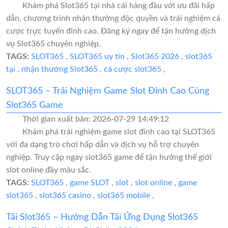
Khám phá Slot365 tại nhà cái hàng đầu với ưu đãi hấp
dẫn, chương trình nhận thưởng độc quyền và trải nghiệm cá
cược trực tuyến đỉnh cao. Đăng ký ngay để tận hưởng dịch
vụ Slot365 chuyên nghiệp.
TAGS:
SLOT365
,
SLOT365 uy tín
,
Slot365 2026
,
slot365
tại
,
nhận thưởng Slot365
,
cá cược slot365
,
SLOT365 – Trải Nghiệm Game Slot Đỉnh Cao Cùng
Slot365 Game
Thời gian xuất bản: 2026-07-29 14:49:12
Khám phá trải nghiệm game slot đỉnh cao tại SLOT365
với đa dạng trò chơi hấp dẫn và dịch vụ hỗ trợ chuyên
nghiệp. Truy cập ngay slot365 game để tận hưởng thế giới
slot online đầy màu sắc.
TAGS:
SLOT365
,
game SLOT
,
slot
,
slot online
,
game
slot365
,
slot365 casino
,
slot365 mobile
,
Tải Slot365 – Hướng Dẫn Tải Ứng Dụng Slot365