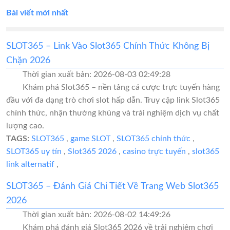
Bài viết mới nhất
SLOT365 – Link Vào Slot365 Chính Thức Không Bị
Chặn 2026
Thời gian xuất bản: 2026-08-03 02:49:28
Khám phá Slot365 – nền tảng cá cược trực tuyến hàng
đầu với đa dạng trò chơi slot hấp dẫn. Truy cập link Slot365
chính thức, nhận thưởng khủng và trải nghiệm dịch vụ chất
lượng cao.
TAGS:
SLOT365
,
game SLOT
,
SLOT365 chính thức
,
SLOT365 uy tín
,
Slot365 2026
,
casino trực tuyến
,
slot365
link alternatif
,
SLOT365 – Đánh Giá Chi Tiết Về Trang Web Slot365
2026
Thời gian xuất bản: 2026-08-02 14:49:26
Khám phá đánh giá Slot365 2026 về trải nghiệm chơi