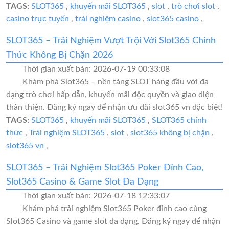
TAGS:
SLOT365
,
khuyến mãi SLOT365
,
slot
,
trò chơi slot
,
casino trực tuyến
,
trải nghiệm casino
,
slot365 casino
,
SLOT365 – Trải Nghiệm Vượt Trội Với Slot365 Chính
Thức Không Bị Chặn 2026
Thời gian xuất bản: 2026-07-19 00:33:08
Khám phá Slot365 – nền tảng SLOT hàng đầu với đa
dạng trò chơi hấp dẫn, khuyến mãi độc quyền và giao diện
thân thiện. Đăng ký ngay để nhận ưu đãi slot365 vn đặc biệt!
TAGS:
SLOT365
,
khuyến mãi SLOT365
,
SLOT365 chính
thức
,
Trải nghiệm SLOT365
,
slot
,
slot365 không bị chặn
,
slot365 vn
,
SLOT365 – Trải Nghiệm Slot365 Poker Đỉnh Cao,
Slot365 Casino & Game Slot Đa Dạng
Thời gian xuất bản: 2026-07-18 12:33:07
Khám phá trải nghiệm Slot365 Poker đỉnh cao cùng
Slot365 Casino và game slot đa dạng. Đăng ký ngay để nhận