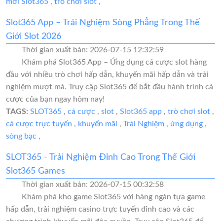
mới Slot365
,
trò chơi slot
,
Slot365 App – Trải Nghiệm Sòng Phẳng Trong Thế
Giới Slot 2026
Thời gian xuất bản: 2026-07-15 12:32:59
Khám phá Slot365 App – Ứng dụng cá cược slot hàng
đầu với nhiều trò chơi hấp dẫn, khuyến mãi hấp dẫn và trải
nghiệm mượt mà. Truy cập Slot365 để bắt đầu hành trình cá
cược của bạn ngay hôm nay!
TAGS:
SLOT365
,
cá cược
,
slot
,
Slot365 app
,
trò chơi slot
,
cá cược trực tuyến
,
khuyến mãi
,
Trải Nghiệm
,
ứng dụng
,
sòng bạc
,
SLOT365 - Trải Nghiệm Đỉnh Cao Trong Thế Giới
Slot365 Games
Thời gian xuất bản: 2026-07-15 00:32:58
Khám phá kho game Slot365 với hàng ngàn tựa game
hấp dẫn, trải nghiệm casino trực tuyến đỉnh cao và các