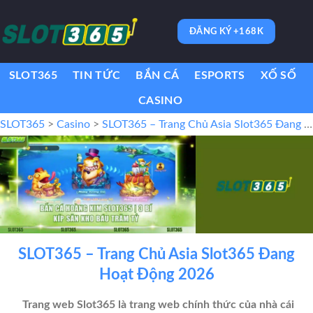
ĐĂNG KÝ +168K
SLOT365
TIN TỨC
BẮN CÁ
ESPORTS
XỐ SỐ
CASINO
SLOT365
>
Casino
>
SLOT365 – Trang Chủ Asia Slot365 Đang Hoạt Động 2026
SLOT365 – Trang Chủ Asia Slot365 Đang
Hoạt Động 2026
Trang web Slot365 là trang web chính thức của nhà cái