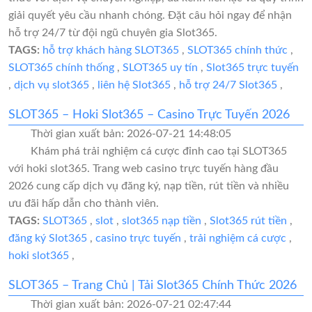
giải quyết yêu cầu nhanh chóng. Đặt câu hỏi ngay để nhận
hỗ trợ 24/7 từ đội ngũ chuyên gia Slot365.
TAGS:
hỗ trợ khách hàng SLOT365
,
SLOT365 chính thức
,
SLOT365 chính thống
,
SLOT365 uy tín
,
Slot365 trực tuyến
,
dịch vụ slot365
,
liên hệ Slot365
,
hỗ trợ 24/7 Slot365
,
SLOT365 – Hoki Slot365 – Casino Trực Tuyến 2026
Thời gian xuất bản: 2026-07-21 14:48:05
Khám phá trải nghiệm cá cược đỉnh cao tại SLOT365
với hoki slot365. Trang web casino trực tuyến hàng đầu
2026 cung cấp dịch vụ đăng ký, nạp tiền, rút tiền và nhiều
ưu đãi hấp dẫn cho thành viên.
TAGS:
SLOT365
,
slot
,
slot365 nạp tiền
,
Slot365 rút tiền
,
đăng ký Slot365
,
casino trực tuyến
,
trải nghiệm cá cược
,
hoki slot365
,
SLOT365 – Trang Chủ | Tải Slot365 Chính Thức 2026
Thời gian xuất bản: 2026-07-21 02:47:44