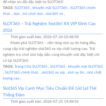
để nhận ưu đãi đặc biệt từ SLOT365!
TAGS:
SLOT365
,
khuyến mãi SLOT365
,
SLOT365 chính
thức
,
slot
,
trò chơi slot
,
slot365 vn
,
SLOT365 – Trải Nghiệm Slot365 XX VIP Đỉnh Cao
2026
Thời gian xuất bản: 2026-07-26 02:48:58
Khám phá SLOT365 – nền tảng slot uy tín hàng đầu,
cung cấp trải nghiệm slot365 xx vip chất lượng cao. Trải
nghiệm trò chơi slot hấp dẫn cùng khuyến mãi đặc biệt chỉ
có tại SLOT365.
TAGS:
Trang Chủ SLOT365
,
SLOT365
,
khuyến mãi SLOT365
,
SLOT365 chính thức
,
slot365 xx vip
,
slot uy tín
,
slot chất
lượng cao
,
Slot365 Vip Canh Mục Tiêu Chuẩn Để Giữ Lợi Thế
Thắng Đậm
Thời gian xuất bản: 2026-07-25 14:48:56