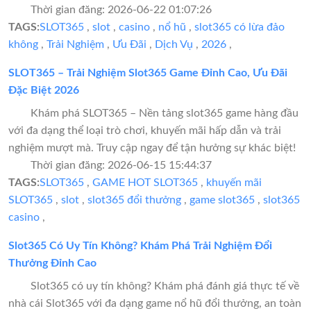
Thời gian đăng: 2026-06-22 01:07:26
TAGS:
SLOT365
,
slot
,
casino
,
nổ hũ
,
slot365 có lừa đảo
không
,
Trải Nghiệm
,
Ưu Đãi
,
Dịch Vụ
,
2026
,
SLOT365 – Trải Nghiệm Slot365 Game Đỉnh Cao, Ưu Đãi
Đặc Biệt 2026
Khám phá SLOT365 – Nền tảng slot365 game hàng đầu
với đa dạng thể loại trò chơi, khuyến mãi hấp dẫn và trải
nghiệm mượt mà. Truy cập ngay để tận hưởng sự khác biệt!
Thời gian đăng: 2026-06-15 15:44:37
TAGS:
SLOT365
,
GAME HOT SLOT365
,
khuyến mãi
SLOT365
,
slot
,
slot365 đổi thưởng
,
game slot365
,
slot365
casino
,
Slot365 Có Uy Tín Không? Khám Phá Trải Nghiệm Đổi
Thưởng Đỉnh Cao
Slot365 có uy tín không? Khám phá đánh giá thực tế về
nhà cái Slot365 với đa dạng game nổ hũ đổi thưởng, an toàn