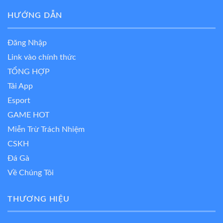
HƯỚNG DẪN
Đăng Nhập
Link vào chính thức
TỔNG HỢP
Tải App
Esport
GAME HOT
Miễn Trừ Trách Nhiệm
CSKH
Đá Gà
Về Chúng Tôi
THƯƠNG HIỆU