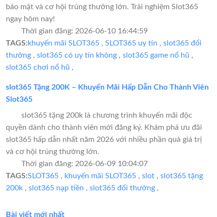
bảo mật và cơ hội trúng thưởng lớn. Trải nghiệm Slot365
ngay hôm nay!
Thời gian đăng: 2026-06-10 16:44:59
TAGS:
khuyến mãi SLOT365
,
SLOT365 uy tín
,
slot365 đổi
thưởng
,
slot365 có uy tín không
,
slot365 game nổ hũ
,
slot365 chơi nổ hũ
,
slot365 Tặng 200K – Khuyến Mãi Hấp Dẫn Cho Thành Viên
Slot365
slot365 tặng 200k là chương trình khuyến mãi độc
quyền dành cho thành viên mới đăng ký. Khám phá ưu đãi
slot365 hấp dẫn nhất năm 2026 với nhiều phần quà giá trị
và cơ hội trúng thưởng lớn.
Thời gian đăng: 2026-06-09 10:04:07
TAGS:
SLOT365
,
khuyến mãi SLOT365
,
slot
,
slot365 tặng
200k
,
slot365 nạp tiền
,
slot365 đổi thưởng
,
Bài viết mới nhất