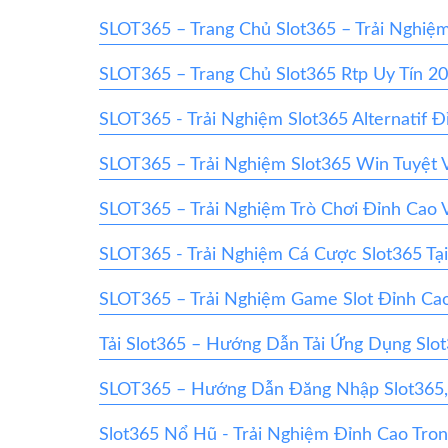
SLOT365 – Trang Chủ Slot365 – Trải Nghiệ
SLOT365 – Trang Chủ Slot365 Rtp Uy Tín 2
SLOT365 - Trải Nghiệm Slot365 Alternatif 
SLOT365 – Trải Nghiệm Slot365 Win Tuyệt V
SLOT365 – Trải Nghiệm Trò Chơi Đỉnh Cao 
SLOT365 - Trải Nghiệm Cá Cược Slot365 Tại
SLOT365 – Trải Nghiệm Game Slot Đỉnh Ca
Tải Slot365 – Hướng Dẫn Tải Ứng Dụng Slo
SLOT365 – Hướng Dẫn Đăng Nhập Slot365,
Slot365 Nổ Hũ - Trải Nghiệm Đỉnh Cao Tron