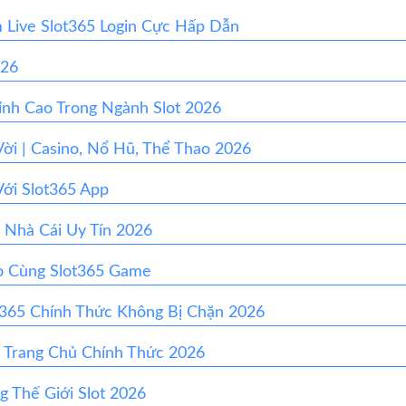
m Live Slot365 Login Cực Hấp Dẫn
026
Đỉnh Cao Trong Ngành Slot 2026
ời | Casino, Nổ Hũ, Thể Thao 2026
Với Slot365 App
 Nhà Cái Uy Tín 2026
o Cùng Slot365 Game
t365 Chính Thức Không Bị Chặn 2026
 Trang Chủ Chính Thức 2026
g Thế Giới Slot 2026