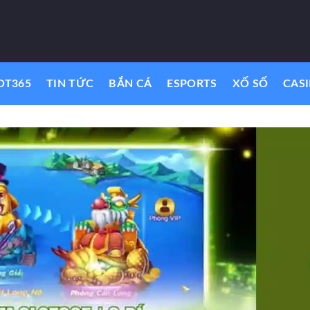
OT365
TIN TỨC
BẮN CÁ
ESPORTS
XỐ SỐ
CAS