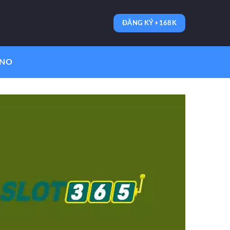
ĐĂNG KÝ +168K
INO