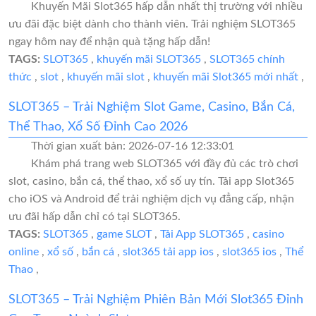
Khuyến Mãi Slot365 hấp dẫn nhất thị trường với nhiều
ưu đãi đặc biệt dành cho thành viên. Trải nghiệm SLOT365
ngay hôm nay để nhận quà tặng hấp dẫn!
TAGS:
SLOT365
,
khuyến mãi SLOT365
,
SLOT365 chính
thức
,
slot
,
khuyến mãi slot
,
khuyến mãi Slot365 mới nhất
,
SLOT365 – Trải Nghiệm Slot Game, Casino, Bắn Cá,
Thể Thao, Xổ Số Đỉnh Cao 2026
Thời gian xuất bản: 2026-07-16 12:33:01
Khám phá trang web SLOT365 với đầy đủ các trò chơi
slot, casino, bắn cá, thể thao, xổ số uy tín. Tải app Slot365
cho iOS và Android để trải nghiệm dịch vụ đẳng cấp, nhận
ưu đãi hấp dẫn chỉ có tại SLOT365.
TAGS:
SLOT365
,
game SLOT
,
Tải App SLOT365
,
casino
online
,
xổ số
,
bắn cá
,
slot365 tải app ios
,
slot365 ios
,
Thể
Thao
,
SLOT365 – Trải Nghiệm Phiên Bản Mới Slot365 Đỉnh