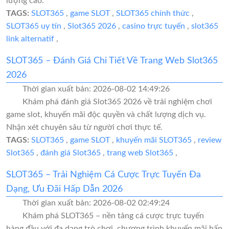
lượng cao.
TAGS:
SLOT365
,
game SLOT
,
SLOT365 chính thức
,
SLOT365 uy tín
,
Slot365 2026
,
casino trực tuyến
,
slot365
link alternatif
,
SLOT365 – Đánh Giá Chi Tiết Về Trang Web Slot365
2026
Thời gian xuất bản: 2026-08-02 14:49:26
Khám phá đánh giá Slot365 2026 về trải nghiệm chơi
game slot, khuyến mãi độc quyền và chất lượng dịch vụ.
Nhận xét chuyên sâu từ người chơi thực tế.
TAGS:
SLOT365
,
game SLOT
,
khuyến mãi SLOT365
,
review
Slot365
,
đánh giá Slot365
,
trang web Slot365
,
SLOT365 – Trải Nghiệm Cá Cược Trực Tuyến Đa
Dạng, Ưu Đãi Hấp Dẫn 2026
Thời gian xuất bản: 2026-08-02 02:49:24
Khám phá SLOT365 – nền tảng cá cược trực tuyến
hàng đầu với đa dạng trò chơi, chương trình khuyến mãi hấp