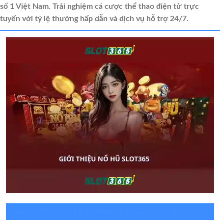
số 1 Việt Nam. Trải nghiệm cá cược thể thao điện tử trực
tuyến với tỷ lệ thưởng hấp dẫn và dịch vụ hỗ trợ 24/7.
Esport SLOT365 - Trải Nghiệm Đỉnh Cao Trong Thế Giới Cờ