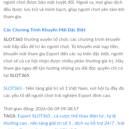
người chơi được bảo mật tuyệt đối. Ngoài ra, mọi giao dịch
đều được lưu trữ và minh bạch, giúp người chơi yên tâm khi
tham gia.
Các Chương Trình Khuyến Mãi Đặc Biệt
SLOT365
thường xuyên tổ chức các chương trình khuyến
mãi hấp dẫn để tri ân người chơi. Từ khuyến mãi nạp tiền,
khuyến mãi tham gia Esport đến các sự kiện đặc biệt, người
chơi sẽ có cơ hội nhận được nhiều phần thưởng giá trị. Hãy
tham gia ngay để tận hưởng những ưu đãi độc quyền chỉ có
tại
SLOT365
.
SLOT365
- Nền tảng giải trí số 1 Việt Nam, nơi hội tụ đầy đủ
các yếu tố để người chơi trải nghiệm Esport đỉnh cao.
Thời gian đăng: 2026-06-09 09:38:57
TAGS:
Esport SLOT365
,
cá cược thể thao điện tử
,
tỷ lệ
thưởng cao
,
nền tảng giải trí số 1
,
dịch vụ hỗ trợ 24/7
,
trải