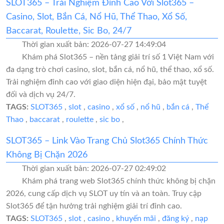
SLOT365 – Trải Nghiệm Đỉnh Cao Với Slot365 –
Casino, Slot, Bắn Cá, Nổ Hũ, Thể Thao, Xổ Số,
Baccarat, Roulette, Sic Bo, 24/7
Thời gian xuất bản: 2026-07-27 14:49:04
Khám phá Slot365 – nền tảng giải trí số 1 Việt Nam với
đa dạng trò chơi casino, slot, bắn cá, nổ hũ, thể thao, xổ số.
Trải nghiệm đỉnh cao với giao diện hiện đại, bảo mật tuyệt
đối và dịch vụ 24/7.
TAGS:
SLOT365
,
slot
,
casino
,
xổ số
,
nổ hũ
,
bắn cá
,
Thể
Thao
,
baccarat
,
roulette
,
sic bo
,
SLOT365 – Link Vào Trang Chủ Slot365 Chính Thức
Không Bị Chặn 2026
Thời gian xuất bản: 2026-07-27 02:49:02
Khám phá trang web Slot365 chính thức không bị chặn
2026, cung cấp dịch vụ SLOT uy tín và an toàn. Truy cập
Slot365 để tận hưởng trải nghiệm giải trí đỉnh cao.
TAGS:
SLOT365
,
slot
,
casino
,
khuyến mãi
,
đăng ký
,
nạp