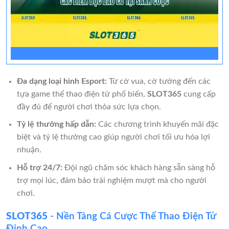
Tỷ lệ thưởng cao
Đa dạng loại hình Esport:
Từ cờ vua, cờ tướng đến các
tựa game thể thao điện tử phổ biến,
SLOT365
cung cấp
đầy đủ để người chơi thỏa sức lựa chọn.
Tỷ lệ thưởng hấp dẫn:
Các chương trình khuyến mãi đặc
biệt và tỷ lệ thưởng cao giúp người chơi tối ưu hóa lợi
nhuận.
Hỗ trợ 24/7:
Đội ngũ chăm sóc khách hàng sẵn sàng hỗ
trợ mọi lúc, đảm bảo trải nghiệm mượt mà cho người
chơi.
SLOT365
- Nền Tảng Cá Cược Thể Thao Điện Tử
Đỉnh Cao