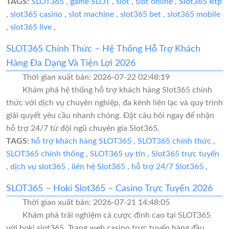
TAGS:
SLOT365
,
game SLOT
,
slot
,
slot online
,
Slot365 Rtp
,
slot365 casino
,
slot machine
,
slot365 bet
,
slot365 mobile
,
slot365 live
,
SLOT365 Chính Thức – Hệ Thống Hỗ Trợ Khách
Hàng Đa Dạng Và Tiện Lợi 2026
Thời gian xuất bản: 2026-07-22 02:48:19
Khám phá hệ thống hỗ trợ khách hàng Slot365 chính
thức với dịch vụ chuyên nghiệp, đa kênh liên lạc và quy trình
giải quyết yêu cầu nhanh chóng. Đặt câu hỏi ngay để nhận
hỗ trợ 24/7 từ đội ngũ chuyên gia Slot365.
TAGS:
hỗ trợ khách hàng SLOT365
,
SLOT365 chính thức
,
SLOT365 chính thống
,
SLOT365 uy tín
,
Slot365 trực tuyến
,
dịch vụ slot365
,
liên hệ Slot365
,
hỗ trợ 24/7 Slot365
,
SLOT365 – Hoki Slot365 – Casino Trực Tuyến 2026
Thời gian xuất bản: 2026-07-21 14:48:05
Khám phá trải nghiệm cá cược đỉnh cao tại SLOT365
với hoki slot365. Trang web casino trực tuyến hàng đầu