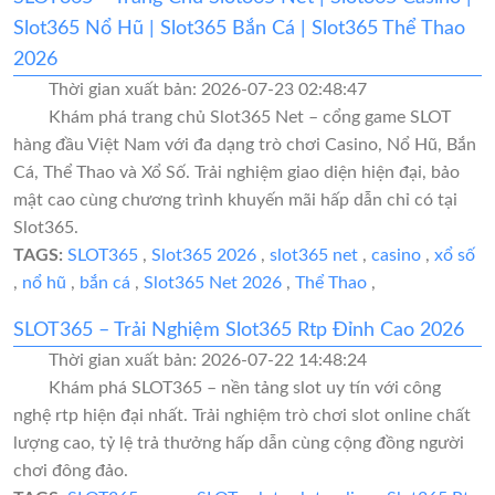
Slot365 Nổ Hũ | Slot365 Bắn Cá | Slot365 Thể Thao
2026
Thời gian xuất bản: 2026-07-23 02:48:47
Khám phá trang chủ Slot365 Net – cổng game SLOT
hàng đầu Việt Nam với đa dạng trò chơi Casino, Nổ Hũ, Bắn
Cá, Thể Thao và Xổ Số. Trải nghiệm giao diện hiện đại, bảo
mật cao cùng chương trình khuyến mãi hấp dẫn chỉ có tại
Slot365.
TAGS:
SLOT365
,
Slot365 2026
,
slot365 net
,
casino
,
xổ số
,
nổ hũ
,
bắn cá
,
Slot365 Net 2026
,
Thể Thao
,
SLOT365 – Trải Nghiệm Slot365 Rtp Đỉnh Cao 2026
Thời gian xuất bản: 2026-07-22 14:48:24
Khám phá SLOT365 – nền tảng slot uy tín với công
nghệ rtp hiện đại nhất. Trải nghiệm trò chơi slot online chất
lượng cao, tỷ lệ trả thưởng hấp dẫn cùng cộng đồng người
chơi đông đảo.