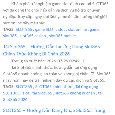
Khám phá trải nghiệm game slot đỉnh cao tại SLOT365
với đa dạng trò chơi hấp dẫn và dịch vụ hỗ trợ chuyên
nghiệp. Truy cập ngay slot365 game để tận hưởng thế giới
slot online đầy màu sắc.
TAGS:
SLOT365
,
game SLOT
,
slot
,
slot online
,
game
slot365
,
slot365 casino
,
slot365 mobile
,
Tải Slot365 – Hướng Dẫn Tải Ứng Dụng Slot365
Chính Thức Không Bị Chặn 2026
Thời gian xuất bản: 2026-07-29 02:49:10
Tải Slot365 chính thức, hướng dẫn tải ứng dụng
Slot365 nhanh chóng, an toàn và không bị chặn. Tải Slot365
ngay hôm nay để trải nghiệm đầy đủ các dịch vụ Slot365.
TAGS:
SLOT365
,
SLOT365 chính thức
,
Tải ứng dụng
SLOT365
,
slot
,
tải Slot365
,
slot365 không bị chặn
,
tải
Slot365 2026
,
SLOT365 – Hướng Dẫn Đăng Nhập Slot365, Trang