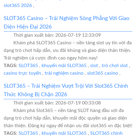
slot365 2026
,
SLOT365 Casino – Trải Nghiệm Sòng Phẳng Với Giao
Diện Hiện Đại 2026
Thời gian xuất bản: 2026-07-19 12:33:09
Khám phá SLOT365 Casino – nền tảng slot uy tín với đa
dạng trò chơi hấp dẫn, ưu đãi khủng và giao diện thân thiện.
Trải nghiệm cá cược đỉnh cao ngay hôm nay!
TAGS:
SLOT365
,
khuyến mãi SLOT365
,
slot
,
trò chơi slot
,
casino trực tuyến
,
trải nghiệm casino
,
slot365 casino
,
SLOT365 – Trải Nghiệm Vượt Trội Với Slot365 Chính
Thức Không Bị Chặn 2026
Thời gian xuất bản: 2026-07-19 00:33:08
Khám phá Slot365 – nền tảng SLOT hàng đầu với đa
dạng trò chơi hấp dẫn, khuyến mãi độc quyền và giao diện
thân thiện. Đăng ký ngay để nhận ưu đãi slot365 vn đặc biệt!
TAGS:
SLOT365
,
khuyến mãi SLOT365
,
SLOT365 chính