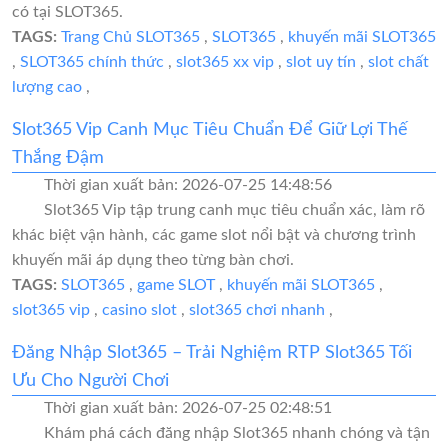
có tại SLOT365.
TAGS:
Trang Chủ SLOT365
,
SLOT365
,
khuyến mãi SLOT365
,
SLOT365 chính thức
,
slot365 xx vip
,
slot uy tín
,
slot chất
lượng cao
,
Slot365 Vip Canh Mục Tiêu Chuẩn Để Giữ Lợi Thế
Thắng Đậm
Thời gian xuất bản: 2026-07-25 14:48:56
Slot365 Vip tập trung canh mục tiêu chuẩn xác, làm rõ
khác biệt vận hành, các game slot nổi bật và chương trình
khuyến mãi áp dụng theo từng bàn chơi.
TAGS:
SLOT365
,
game SLOT
,
khuyến mãi SLOT365
,
slot365 vip
,
casino slot
,
slot365 chơi nhanh
,
Đăng Nhập Slot365 – Trải Nghiệm RTP Slot365 Tối
Ưu Cho Người Chơi
Thời gian xuất bản: 2026-07-25 02:48:51
Khám phá cách đăng nhập Slot365 nhanh chóng và tận