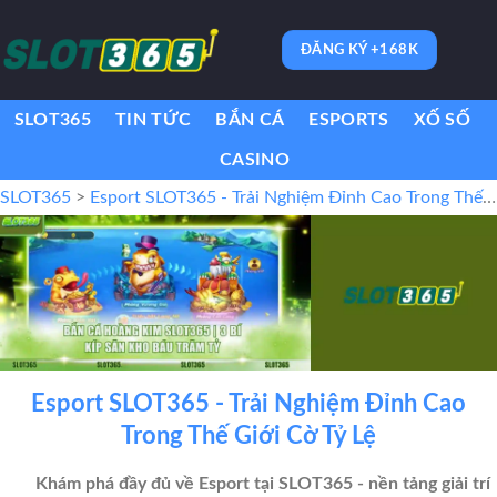
ĐĂNG KÝ +168K
SLOT365
TIN TỨC
BẮN CÁ
ESPORTS
XỐ SỐ
CASINO
SLOT365
>
Esport SLOT365 - Trải Nghiệm Đỉnh Cao Trong Thế Giới Cờ Tỷ Lệ
Esport SLOT365 - Trải Nghiệm Đỉnh Cao
Trong Thế Giới Cờ Tỷ Lệ
Khám phá đầy đủ về Esport tại SLOT365 - nền tảng giải trí