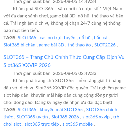
Thời gian xuất bản: 2026-08-05 14:49:34
Khám phá SLOT365 – sân chơi cá cược số 1 Việt Nam
với đa dạng sảnh chơi, game bài 3D, nổ hũ, thể thao và bắn
cá. Trải nghiệm dịch vụ không bị chặn 24/7 cùng hệ thống
bảo mật tiên tiến.
TAGS:
SLOT365
,
casino trực tuyến
,
nổ hũ
,
bắn cá
,
Slot365 bị chặn
,
game bài 3D
,
thể thao ảo
,
SLOT2026
,
SLOT365 – Trang Chủ Chính Thức Cung Cấp Dịch Vụ
Slot365 XXVIP 2026
Thời gian xuất bản: 2026-08-05 02:49:33
Khám phá trang chủ SLOT365 – nền tảng giải trí hàng
đầu với dịch vụ Slot365 XXVIP độc quyền. Trải nghiệm game
slot hấp dẫn, khuyến mãi hấp dẫn cùng cộng đồng người
chơi đông đảo. Đăng ký ngay để nhận ưu đãi đặc biệt!
TAGS:
SLOT365
,
khuyến mãi SLOT365
,
SLOT365 chính
thức
,
SLOT365 uy tín
,
Slot365 2026
,
slot365 xxvip
,
trò
chơi slot
,
slot365 trực tiếp
,
slot365 mobile
,