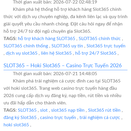
Thời gian xuất bản: 2026-07-22 02:48:19
Khám phá hệ thống hỗ trợ khách hàng Slot365 chính
thức với dịch vụ chuyên nghiệp, đa kênh liên lạc và quy trình
giải quyết yêu cầu nhanh chóng. Đặt câu hỏi ngay để nhận
hỗ trợ 24/7 từ đội ngũ chuyên gia Slot365.
TAGS:
hỗ trợ khách hàng SLOT365
,
SLOT365 chính thức
,
SLOT365 chính thống
,
SLOT365 uy tín
,
Slot365 trực tuyến
,
dịch vụ slot365
,
liên hệ Slot365
,
hỗ trợ 24/7 Slot365
,
SLOT365 – Hoki Slot365 – Casino Trực Tuyến 2026
Thời gian xuất bản: 2026-07-21 14:48:05
Khám phá trải nghiệm cá cược đỉnh cao tại SLOT365
với hoki slot365. Trang web casino trực tuyến hàng đầu
2026 cung cấp dịch vụ đăng ký, nạp tiền, rút tiền và nhiều
ưu đãi hấp dẫn cho thành viên.
TAGS:
SLOT365
,
slot
,
slot365 nạp tiền
,
Slot365 rút tiền
,
đăng ký Slot365
,
casino trực tuyến
,
trải nghiệm cá cược
,
hoki slot365
,