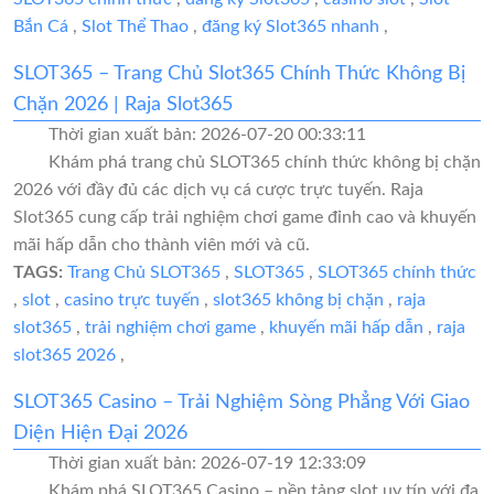
Bắn Cá
,
Slot Thể Thao
,
đăng ký Slot365 nhanh
,
SLOT365 – Trang Chủ Slot365 Chính Thức Không Bị
Chặn 2026 | Raja Slot365
Thời gian xuất bản: 2026-07-20 00:33:11
Khám phá trang chủ SLOT365 chính thức không bị chặn
2026 với đầy đủ các dịch vụ cá cược trực tuyến. Raja
Slot365 cung cấp trải nghiệm chơi game đỉnh cao và khuyến
mãi hấp dẫn cho thành viên mới và cũ.
TAGS:
Trang Chủ SLOT365
,
SLOT365
,
SLOT365 chính thức
,
slot
,
casino trực tuyến
,
slot365 không bị chặn
,
raja
slot365
,
trải nghiệm chơi game
,
khuyến mãi hấp dẫn
,
raja
slot365 2026
,
SLOT365 Casino – Trải Nghiệm Sòng Phẳng Với Giao
Diện Hiện Đại 2026
Thời gian xuất bản: 2026-07-19 12:33:09
Khám phá SLOT365 Casino – nền tảng slot uy tín với đa