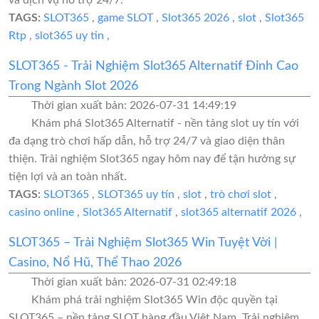
và dịch vụ hỗ trợ 24/7.
TAGS:
SLOT365
,
game SLOT
,
Slot365 2026
,
slot
,
Slot365
Rtp
,
slot365 uy tin
,
SLOT365 - Trải Nghiệm Slot365 Alternatif Đỉnh Cao
Trong Ngành Slot 2026
Thời gian xuất bản: 2026-07-31 14:49:19
Khám phá Slot365 Alternatif - nền tảng slot uy tín với
đa dạng trò chơi hấp dẫn, hỗ trợ 24/7 và giao diện thân
thiện. Trải nghiệm Slot365 ngay hôm nay để tận hưởng sự
tiện lợi và an toàn nhất.
TAGS:
SLOT365
,
SLOT365 uy tín
,
slot
,
trò chơi slot
,
casino online
,
Slot365 Alternatif
,
slot365 alternatif 2026
,
SLOT365 – Trải Nghiệm Slot365 Win Tuyệt Vời |
Casino, Nổ Hũ, Thể Thao 2026
Thời gian xuất bản: 2026-07-31 02:49:18
Khám phá trải nghiệm Slot365 Win độc quyền tại
SLOT365 – nền tảng SLOT hàng đầu Việt Nam. Trải nghiệm