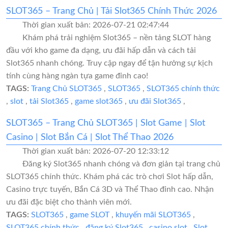
SLOT365 – Trang Chủ | Tải Slot365 Chính Thức 2026
Thời gian xuất bản: 2026-07-21 02:47:44
Khám phá trải nghiệm Slot365 – nền tảng SLOT hàng
đầu với kho game đa dạng, ưu đãi hấp dẫn và cách tải
Slot365 nhanh chóng. Truy cập ngay để tận hưởng sự kịch
tính cùng hàng ngàn tựa game đỉnh cao!
TAGS:
Trang Chủ SLOT365
,
SLOT365
,
SLOT365 chính thức
,
slot
,
tải Slot365
,
game slot365
,
ưu đãi Slot365
,
SLOT365 – Trang Chủ SLOT365 | Slot Game | Slot
Casino | Slot Bắn Cá | Slot Thể Thao 2026
Thời gian xuất bản: 2026-07-20 12:33:12
Đăng ký Slot365 nhanh chóng và đơn giản tại trang chủ
SLOT365 chính thức. Khám phá các trò chơi Slot hấp dẫn,
Casino trực tuyến, Bắn Cá 3D và Thể Thao đỉnh cao. Nhận
ưu đãi đặc biệt cho thành viên mới.
TAGS:
SLOT365
,
game SLOT
,
khuyến mãi SLOT365
,
SLOT365 chính thức
,
đăng ký Slot365
,
casino slot
,
Slot