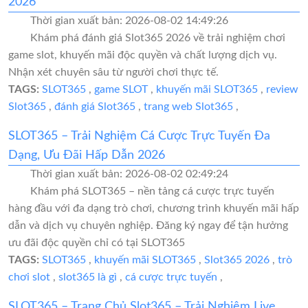
2026
Thời gian xuất bản: 2026-08-02 14:49:26
Khám phá đánh giá Slot365 2026 về trải nghiệm chơi
game slot, khuyến mãi độc quyền và chất lượng dịch vụ.
Nhận xét chuyên sâu từ người chơi thực tế.
TAGS:
SLOT365
,
game SLOT
,
khuyến mãi SLOT365
,
review
Slot365
,
đánh giá Slot365
,
trang web Slot365
,
SLOT365 – Trải Nghiệm Cá Cược Trực Tuyến Đa
Dạng, Ưu Đãi Hấp Dẫn 2026
Thời gian xuất bản: 2026-08-02 02:49:24
Khám phá SLOT365 – nền tảng cá cược trực tuyến
hàng đầu với đa dạng trò chơi, chương trình khuyến mãi hấp
dẫn và dịch vụ chuyên nghiệp. Đăng ký ngay để tận hưởng
ưu đãi độc quyền chỉ có tại SLOT365
TAGS:
SLOT365
,
khuyến mãi SLOT365
,
Slot365 2026
,
trò
chơi slot
,
slot365 là gì
,
cá cược trực tuyến
,
SLOT365 – Trang Chủ Slot365 – Trải Nghiệm Live