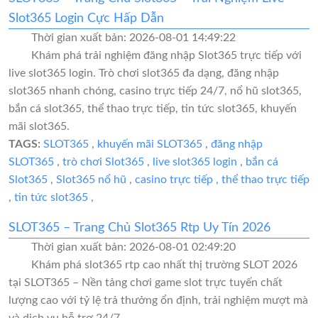
Slot365 Login Cực Hấp Dẫn
Thời gian xuất bản: 2026-08-01 14:49:22
Khám phá trải nghiệm đăng nhập Slot365 trực tiếp với
live slot365 login. Trò chơi slot365 đa dạng, đăng nhập
slot365 nhanh chóng, casino trực tiếp 24/7, nổ hũ slot365,
bắn cá slot365, thể thao trực tiếp, tin tức slot365, khuyến
mãi slot365.
TAGS:
SLOT365
,
khuyến mãi SLOT365
,
đăng nhập
SLOT365
,
trò chơi Slot365
,
live slot365 login
,
bắn cá
Slot365
,
Slot365 nổ hũ
,
casino trực tiếp
,
thể thao trực tiếp
,
tin tức slot365
,
SLOT365 – Trang Chủ Slot365 Rtp Uy Tín 2026
Thời gian xuất bản: 2026-08-01 02:49:20
Khám phá slot365 rtp cao nhất thị trường SLOT 2026
tại SLOT365 – Nền tảng chơi game slot trực tuyến chất
lượng cao với tỷ lệ trả thưởng ổn định, trải nghiệm mượt mà