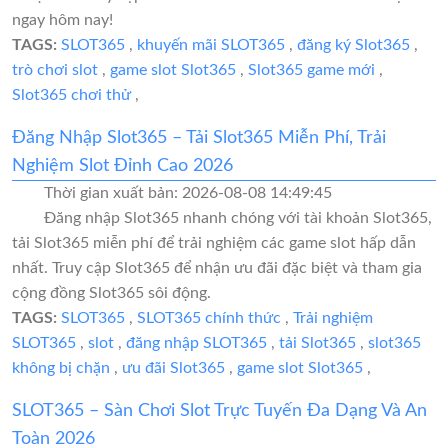
ngay hôm nay!
TAGS:
SLOT365
,
khuyến mãi SLOT365
,
đăng ký Slot365
,
trò chơi slot
,
game slot Slot365
,
Slot365 game mới
,
Slot365 chơi thử
,
Đăng Nhập Slot365 – Tải Slot365 Miễn Phí, Trải
Nghiệm Slot Đỉnh Cao 2026
Thời gian xuất bản: 2026-08-08 14:49:45
Đăng nhập Slot365 nhanh chóng với tài khoản Slot365,
tải Slot365 miễn phí để trải nghiệm các game slot hấp dẫn
nhất. Truy cập Slot365 để nhận ưu đãi đặc biệt và tham gia
cộng đồng Slot365 sôi động.
TAGS:
SLOT365
,
SLOT365 chính thức
,
Trải nghiệm
SLOT365
,
slot
,
đăng nhập SLOT365
,
tải Slot365
,
slot365
không bị chặn
,
ưu đãi Slot365
,
game slot Slot365
,
SLOT365 – Sàn Chơi Slot Trực Tuyến Đa Dạng Và An
Toàn 2026