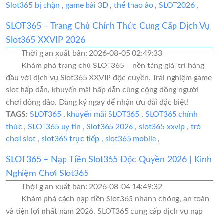
Slot365 bị chặn
,
game bài 3D
,
thể thao ảo
,
SLOT2026
,
SLOT365 – Trang Chủ Chính Thức Cung Cấp Dịch Vụ
Slot365 XXVIP 2026
Thời gian xuất bản: 2026-08-05 02:49:33
Khám phá trang chủ SLOT365 – nền tảng giải trí hàng
đầu với dịch vụ Slot365 XXVIP độc quyền. Trải nghiệm game
slot hấp dẫn, khuyến mãi hấp dẫn cùng cộng đồng người
chơi đông đảo. Đăng ký ngay để nhận ưu đãi đặc biệt!
TAGS:
SLOT365
,
khuyến mãi SLOT365
,
SLOT365 chính
thức
,
SLOT365 uy tín
,
Slot365 2026
,
slot365 xxvip
,
trò
chơi slot
,
slot365 trực tiếp
,
slot365 mobile
,
SLOT365 – Nạp Tiền Slot365 Độc Quyền 2026 | Kinh
Nghiệm Chơi Slot365
Thời gian xuất bản: 2026-08-04 14:49:32
Khám phá cách nạp tiền Slot365 nhanh chóng, an toàn
và tiện lợi nhất năm 2026. SLOT365 cung cấp dịch vụ nạp