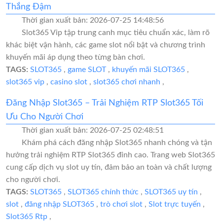
Thắng Đậm
Thời gian xuất bản: 2026-07-25 14:48:56
Slot365 Vip tập trung canh mục tiêu chuẩn xác, làm rõ
khác biệt vận hành, các game slot nổi bật và chương trình
khuyến mãi áp dụng theo từng bàn chơi.
TAGS:
SLOT365
,
game SLOT
,
khuyến mãi SLOT365
,
slot365 vip
,
casino slot
,
slot365 chơi nhanh
,
Đăng Nhập Slot365 – Trải Nghiệm RTP Slot365 Tối
Ưu Cho Người Chơi
Thời gian xuất bản: 2026-07-25 02:48:51
Khám phá cách đăng nhập Slot365 nhanh chóng và tận
hưởng trải nghiệm RTP Slot365 đỉnh cao. Trang web Slot365
cung cấp dịch vụ slot uy tín, đảm bảo an toàn và chất lượng
cho người chơi.
TAGS:
SLOT365
,
SLOT365 chính thức
,
SLOT365 uy tín
,
slot
,
đăng nhập SLOT365
,
trò chơi slot
,
Slot trực tuyến
,
Slot365 Rtp
,