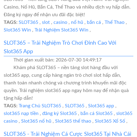
Casino, Nổ Hũ, Bắn Cá, Thể Thao và nhiều dịch vụ hấp dẫn.
Đăng ký ngay để nhận ưu đãi đặc biệt!
TAGS:
SLOT365
,
slot
,
casino
,
nổ hũ
,
bắn cá
,
Thể Thao
,
Slot365 Win
,
Trải Nghiệm Slot365 Win
,
SLOT365 – Trải Nghiệm Trò Chơi Đỉnh Cao Với
Slot365 App
Thời gian xuất bản: 2026-07-30 14:49:17
Khám phá SLOT365 – nền tảng slot hàng đầu với
slot365 app, cung cấp hàng ngàn trò chơi slot hấp dẫn,
thanh toán nhanh chóng và chương trình khuyến mãi độc
quyền. Trải nghiệm slot365 app ngay hôm nay để nhận quà
tặng hấp dẫn!
TAGS:
Trang Chủ SLOT365
,
SLOT365
,
Slot365 app
,
slot365 nạp tiền
,
đăng ký Slot365
,
bắn cá Slot365
,
slot365
casino
,
Slot365 nổ hũ
,
Slot365 thể thao
,
Slot365 Xổ Số
,
SLOT365 - Trải Nghiệm Cá Cược Slot365 Tại Nhà Cái