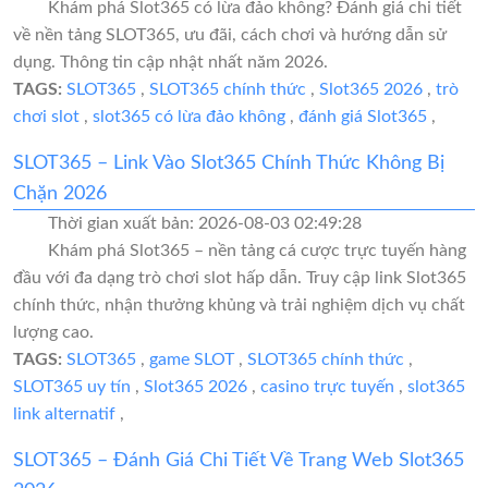
Khám phá Slot365 có lừa đảo không? Đánh giá chi tiết
về nền tảng SLOT365, ưu đãi, cách chơi và hướng dẫn sử
dụng. Thông tin cập nhật nhất năm 2026.
TAGS:
SLOT365
,
SLOT365 chính thức
,
Slot365 2026
,
trò
chơi slot
,
slot365 có lừa đảo không
,
đánh giá Slot365
,
SLOT365 – Link Vào Slot365 Chính Thức Không Bị
Chặn 2026
Thời gian xuất bản: 2026-08-03 02:49:28
Khám phá Slot365 – nền tảng cá cược trực tuyến hàng
đầu với đa dạng trò chơi slot hấp dẫn. Truy cập link Slot365
chính thức, nhận thưởng khủng và trải nghiệm dịch vụ chất
lượng cao.
TAGS:
SLOT365
,
game SLOT
,
SLOT365 chính thức
,
SLOT365 uy tín
,
Slot365 2026
,
casino trực tuyến
,
slot365
link alternatif
,
SLOT365 – Đánh Giá Chi Tiết Về Trang Web Slot365