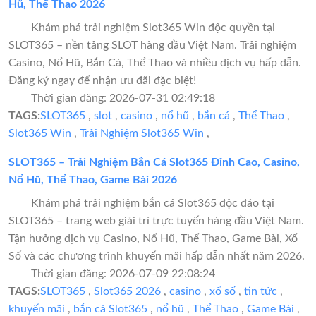
Hũ, Thể Thao 2026
Khám phá trải nghiệm Slot365 Win độc quyền tại
SLOT365 – nền tảng SLOT hàng đầu Việt Nam. Trải nghiệm
Casino, Nổ Hũ, Bắn Cá, Thể Thao và nhiều dịch vụ hấp dẫn.
Đăng ký ngay để nhận ưu đãi đặc biệt!
Thời gian đăng: 2026-07-31 02:49:18
TAGS:
SLOT365
,
slot
,
casino
,
nổ hũ
,
bắn cá
,
Thể Thao
,
Slot365 Win
,
Trải Nghiệm Slot365 Win
,
SLOT365 – Trải Nghiệm Bắn Cá Slot365 Đỉnh Cao, Casino,
Nổ Hũ, Thể Thao, Game Bài 2026
Khám phá trải nghiệm bắn cá Slot365 độc đáo tại
SLOT365 – trang web giải trí trực tuyến hàng đầu Việt Nam.
Tận hưởng dịch vụ Casino, Nổ Hũ, Thể Thao, Game Bài, Xổ
Số và các chương trình khuyến mãi hấp dẫn nhất năm 2026.
Thời gian đăng: 2026-07-09 22:08:24
TAGS:
SLOT365
,
Slot365 2026
,
casino
,
xổ số
,
tin tức
,
khuyến mãi
,
bắn cá Slot365
,
nổ hũ
,
Thể Thao
,
Game Bài
,