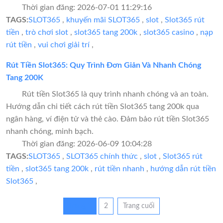
Thời gian đăng: 2026-07-01 11:29:16
TAGS:
SLOT365
,
khuyến mãi SLOT365
,
slot
,
Slot365 rút
tiền
,
trò chơi slot
,
slot365 tang 200k
,
slot365 casino
,
nạp
rút tiền
,
vui chơi giải trí
,
Rút Tiền Slot365: Quy Trình Đơn Giản Và Nhanh Chóng
Tang 200K
Rút tiền Slot365 là quy trình nhanh chóng và an toàn.
Hướng dẫn chi tiết cách rút tiền Slot365 tang 200k qua
ngân hàng, ví điện tử và thẻ cào. Đảm bảo rút tiền Slot365
nhanh chóng, minh bạch.
Thời gian đăng: 2026-06-09 10:04:28
TAGS:
SLOT365
,
SLOT365 chính thức
,
slot
,
Slot365 rút
tiền
,
slot365 tang 200k
,
rút tiền nhanh
,
hướng dẫn rút tiền
Slot365
,
Trang 1
2
Trang cuối