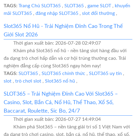
TAGS:
Trang Chủ SLOT365
,
SLOT365
,
game SLOT
,
khuyến
mãi SLOT365
,
đăng nhập SLOT365
,
slot đổi thưởng
,
Slot365 Nổ Hũ - Trải Nghiệm Đỉnh Cao Trong Thế
Giới Slot 2026
Thời gian xuất bản: 2026-07-28 02:49:07
Khám phá Slot365 nổ hũ - nền tảng slot hàng đầu với
đa dạng trò chơi hấp dẫn và cơ hội trúng thưởng cao. Trải
nghiệm đẳng cấp cùng Slot365 ngay hôm nay!
TAGS:
SLOT365
,
SLOT365 chính thức
,
SLOT365 uy tín
,
slot
,
trò chơi slot
,
Slot365 nổ hũ
,
SLOT365 – Trải Nghiệm Đỉnh Cao Với Slot365 –
Casino, Slot, Bắn Cá, Nổ Hũ, Thể Thao, Xổ Số,
Baccarat, Roulette, Sic Bo, 24/7
Thời gian xuất bản: 2026-07-27 14:49:04
Khám phá Slot365 – nền tảng giải trí số 1 Việt Nam với
đa dạng trò chơi casino, slot, bắn cá, nổ hũ, thể thao, xổ số.