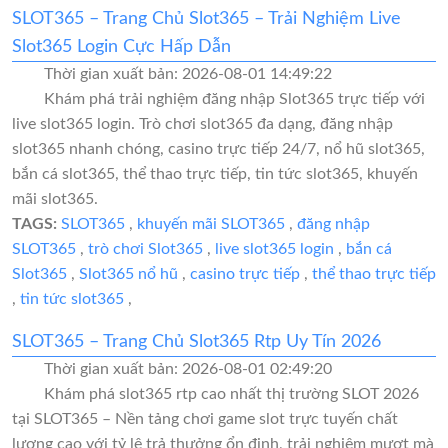
SLOT365 – Trang Chủ Slot365 – Trải Nghiệm Live
Slot365 Login Cực Hấp Dẫn
Thời gian xuất bản: 2026-08-01 14:49:22
Khám phá trải nghiệm đăng nhập Slot365 trực tiếp với
live slot365 login. Trò chơi slot365 đa dạng, đăng nhập
slot365 nhanh chóng, casino trực tiếp 24/7, nổ hũ slot365,
bắn cá slot365, thể thao trực tiếp, tin tức slot365, khuyến
mãi slot365.
TAGS:
SLOT365
,
khuyến mãi SLOT365
,
đăng nhập
SLOT365
,
trò chơi Slot365
,
live slot365 login
,
bắn cá
Slot365
,
Slot365 nổ hũ
,
casino trực tiếp
,
thể thao trực tiếp
,
tin tức slot365
,
SLOT365 – Trang Chủ Slot365 Rtp Uy Tín 2026
Thời gian xuất bản: 2026-08-01 02:49:20
Khám phá slot365 rtp cao nhất thị trường SLOT 2026
tại SLOT365 – Nền tảng chơi game slot trực tuyến chất
lượng cao với tỷ lệ trả thưởng ổn định, trải nghiệm mượt mà