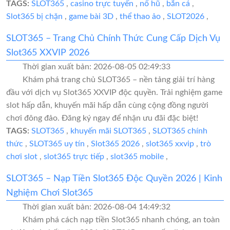
TAGS:
SLOT365
,
casino trực tuyến
,
nổ hũ
,
bắn cá
,
Slot365 bị chặn
,
game bài 3D
,
thể thao ảo
,
SLOT2026
,
SLOT365 – Trang Chủ Chính Thức Cung Cấp Dịch Vụ
Slot365 XXVIP 2026
Thời gian xuất bản: 2026-08-05 02:49:33
Khám phá trang chủ SLOT365 – nền tảng giải trí hàng
đầu với dịch vụ Slot365 XXVIP độc quyền. Trải nghiệm game
slot hấp dẫn, khuyến mãi hấp dẫn cùng cộng đồng người
chơi đông đảo. Đăng ký ngay để nhận ưu đãi đặc biệt!
TAGS:
SLOT365
,
khuyến mãi SLOT365
,
SLOT365 chính
thức
,
SLOT365 uy tín
,
Slot365 2026
,
slot365 xxvip
,
trò
chơi slot
,
slot365 trực tiếp
,
slot365 mobile
,
SLOT365 – Nạp Tiền Slot365 Độc Quyền 2026 | Kinh
Nghiệm Chơi Slot365
Thời gian xuất bản: 2026-08-04 14:49:32
Khám phá cách nạp tiền Slot365 nhanh chóng, an toàn