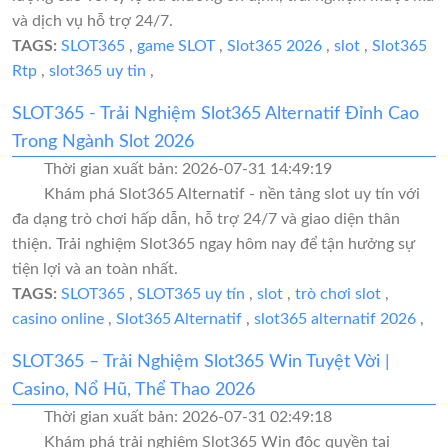
và dịch vụ hỗ trợ 24/7.
TAGS:
SLOT365
,
game SLOT
,
Slot365 2026
,
slot
,
Slot365
Rtp
,
slot365 uy tin
,
SLOT365 - Trải Nghiệm Slot365 Alternatif Đỉnh Cao
Trong Ngành Slot 2026
Thời gian xuất bản: 2026-07-31 14:49:19
Khám phá Slot365 Alternatif - nền tảng slot uy tín với
đa dạng trò chơi hấp dẫn, hỗ trợ 24/7 và giao diện thân
thiện. Trải nghiệm Slot365 ngay hôm nay để tận hưởng sự
tiện lợi và an toàn nhất.
TAGS:
SLOT365
,
SLOT365 uy tín
,
slot
,
trò chơi slot
,
casino online
,
Slot365 Alternatif
,
slot365 alternatif 2026
,
SLOT365 – Trải Nghiệm Slot365 Win Tuyệt Vời |
Casino, Nổ Hũ, Thể Thao 2026
Thời gian xuất bản: 2026-07-31 02:49:18
Khám phá trải nghiệm Slot365 Win độc quyền tại