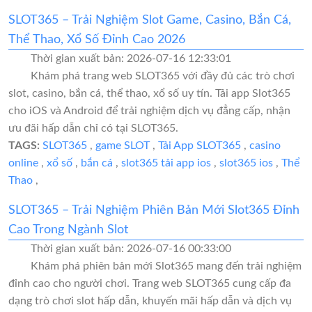
SLOT365 – Trải Nghiệm Slot Game, Casino, Bắn Cá,
Thể Thao, Xổ Số Đỉnh Cao 2026
Thời gian xuất bản: 2026-07-16 12:33:01
Khám phá trang web SLOT365 với đầy đủ các trò chơi
slot, casino, bắn cá, thể thao, xổ số uy tín. Tải app Slot365
cho iOS và Android để trải nghiệm dịch vụ đẳng cấp, nhận
ưu đãi hấp dẫn chỉ có tại SLOT365.
TAGS:
SLOT365
,
game SLOT
,
Tải App SLOT365
,
casino
online
,
xổ số
,
bắn cá
,
slot365 tải app ios
,
slot365 ios
,
Thể
Thao
,
SLOT365 – Trải Nghiệm Phiên Bản Mới Slot365 Đỉnh
Cao Trong Ngành Slot
Thời gian xuất bản: 2026-07-16 00:33:00
Khám phá phiên bản mới Slot365 mang đến trải nghiệm
đỉnh cao cho người chơi. Trang web SLOT365 cung cấp đa
dạng trò chơi slot hấp dẫn, khuyến mãi hấp dẫn và dịch vụ