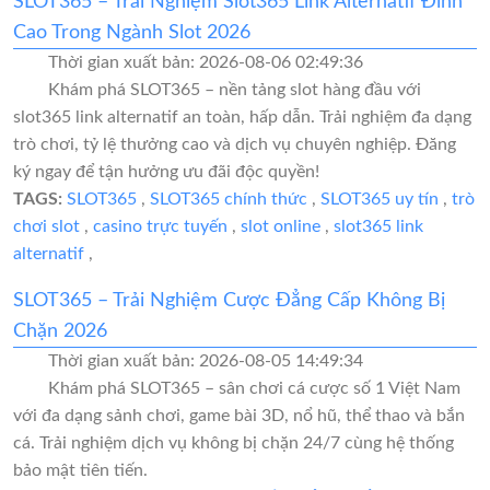
SLOT365 – Trải Nghiệm Slot365 Link Alternatif Đỉnh
Cao Trong Ngành Slot 2026
Thời gian xuất bản: 2026-08-06 02:49:36
Khám phá SLOT365 – nền tảng slot hàng đầu với
slot365 link alternatif an toàn, hấp dẫn. Trải nghiệm đa dạng
trò chơi, tỷ lệ thưởng cao và dịch vụ chuyên nghiệp. Đăng
ký ngay để tận hưởng ưu đãi độc quyền!
TAGS:
SLOT365
,
SLOT365 chính thức
,
SLOT365 uy tín
,
trò
chơi slot
,
casino trực tuyến
,
slot online
,
slot365 link
alternatif
,
SLOT365 – Trải Nghiệm Cược Đẳng Cấp Không Bị
Chặn 2026
Thời gian xuất bản: 2026-08-05 14:49:34
Khám phá SLOT365 – sân chơi cá cược số 1 Việt Nam
với đa dạng sảnh chơi, game bài 3D, nổ hũ, thể thao và bắn
cá. Trải nghiệm dịch vụ không bị chặn 24/7 cùng hệ thống
bảo mật tiên tiến.