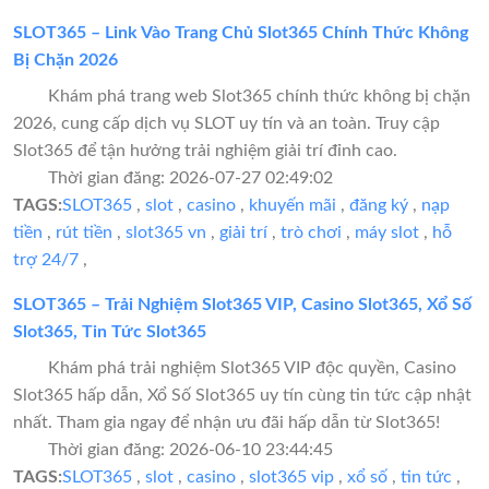
SLOT365 – Link Vào Trang Chủ Slot365 Chính Thức Không
Bị Chặn 2026
Khám phá trang web Slot365 chính thức không bị chặn
2026, cung cấp dịch vụ SLOT uy tín và an toàn. Truy cập
Slot365 để tận hưởng trải nghiệm giải trí đỉnh cao.
Thời gian đăng: 2026-07-27 02:49:02
TAGS:
SLOT365
,
slot
,
casino
,
khuyến mãi
,
đăng ký
,
nạp
tiền
,
rút tiền
,
slot365 vn
,
giải trí
,
trò chơi
,
máy slot
,
hỗ
trợ 24/7
,
SLOT365 – Trải Nghiệm Slot365 VIP, Casino Slot365, Xổ Số
Slot365, Tin Tức Slot365
Khám phá trải nghiệm Slot365 VIP độc quyền, Casino
Slot365 hấp dẫn, Xổ Số Slot365 uy tín cùng tin tức cập nhật
nhất. Tham gia ngay để nhận ưu đãi hấp dẫn từ Slot365!
Thời gian đăng: 2026-06-10 23:44:45
TAGS:
SLOT365
,
slot
,
casino
,
slot365 vip
,
xổ số
,
tin tức
,