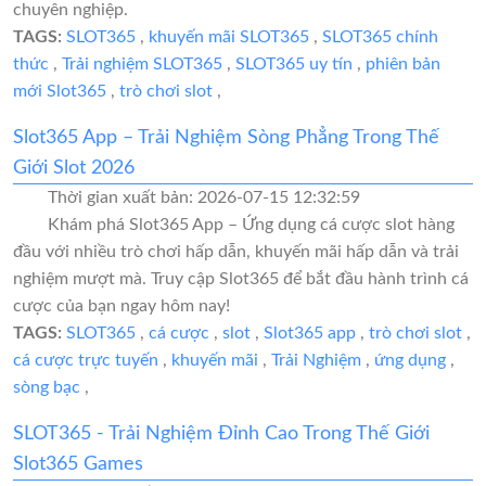
chuyên nghiệp.
TAGS:
SLOT365
,
khuyến mãi SLOT365
,
SLOT365 chính
thức
,
Trải nghiệm SLOT365
,
SLOT365 uy tín
,
phiên bản
mới Slot365
,
trò chơi slot
,
Slot365 App – Trải Nghiệm Sòng Phẳng Trong Thế
Giới Slot 2026
Thời gian xuất bản: 2026-07-15 12:32:59
Khám phá Slot365 App – Ứng dụng cá cược slot hàng
đầu với nhiều trò chơi hấp dẫn, khuyến mãi hấp dẫn và trải
nghiệm mượt mà. Truy cập Slot365 để bắt đầu hành trình cá
cược của bạn ngay hôm nay!
TAGS:
SLOT365
,
cá cược
,
slot
,
Slot365 app
,
trò chơi slot
,
cá cược trực tuyến
,
khuyến mãi
,
Trải Nghiệm
,
ứng dụng
,
sòng bạc
,
SLOT365 - Trải Nghiệm Đỉnh Cao Trong Thế Giới
Slot365 Games