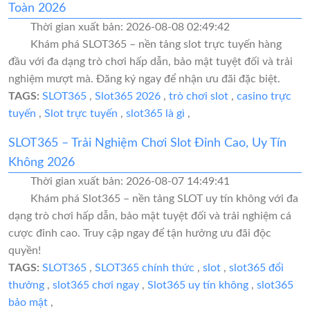
Toàn 2026
Thời gian xuất bản: 2026-08-08 02:49:42
Khám phá SLOT365 – nền tảng slot trực tuyến hàng
đầu với đa dạng trò chơi hấp dẫn, bảo mật tuyệt đối và trải
nghiệm mượt mà. Đăng ký ngay để nhận ưu đãi đặc biệt.
TAGS:
SLOT365
,
Slot365 2026
,
trò chơi slot
,
casino trực
tuyến
,
Slot trực tuyến
,
slot365 là gì
,
SLOT365 – Trải Nghiệm Chơi Slot Đỉnh Cao, Uy Tín
Không 2026
Thời gian xuất bản: 2026-08-07 14:49:41
Khám phá Slot365 – nền tảng SLOT uy tín không với đa
dạng trò chơi hấp dẫn, bảo mật tuyệt đối và trải nghiệm cá
cược đỉnh cao. Truy cập ngay để tận hưởng ưu đãi độc
quyền!
TAGS:
SLOT365
,
SLOT365 chính thức
,
slot
,
slot365 đổi
thưởng
,
slot365 chơi ngay
,
Slot365 uy tín không
,
slot365
bảo mật
,