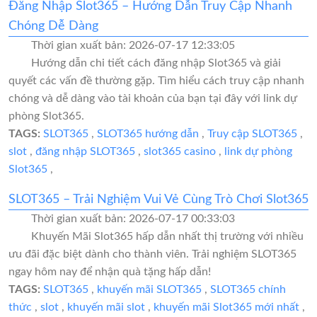
Đăng Nhập Slot365 – Hướng Dẫn Truy Cập Nhanh
Chóng Dễ Dàng
Thời gian xuất bản: 2026-07-17 12:33:05
Hướng dẫn chi tiết cách đăng nhập Slot365 và giải
quyết các vấn đề thường gặp. Tìm hiểu cách truy cập nhanh
chóng và dễ dàng vào tài khoản của bạn tại đây với link dự
phòng Slot365.
TAGS:
SLOT365
,
SLOT365 hướng dẫn
,
Truy cập SLOT365
,
slot
,
đăng nhập SLOT365
,
slot365 casino
,
link dự phòng
Slot365
,
SLOT365 – Trải Nghiệm Vui Vẻ Cùng Trò Chơi Slot365
Thời gian xuất bản: 2026-07-17 00:33:03
Khuyến Mãi Slot365 hấp dẫn nhất thị trường với nhiều
ưu đãi đặc biệt dành cho thành viên. Trải nghiệm SLOT365
ngay hôm nay để nhận quà tặng hấp dẫn!
TAGS:
SLOT365
,
khuyến mãi SLOT365
,
SLOT365 chính
thức
,
slot
,
khuyến mãi slot
,
khuyến mãi Slot365 mới nhất
,