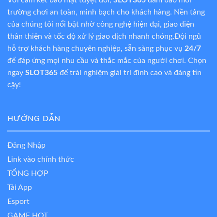
Với cam kết bảo mật tuyệt đối,
SLOT365
đảm bảo môi
trường chơi an toàn, minh bạch cho khách hàng. Nền tảng
của chúng tôi nổi bật nhờ công nghệ hiện đại, giao diện
thân thiện và tốc độ xử lý giao dịch nhanh chóng.
Đội ngũ
hỗ trợ khách hàng chuyên nghiệp, sẵn sàng phục vụ
24/7
để đáp ứng mọi nhu cầu và thắc mắc của người chơi. Chọn
ngay
SLOT365
để trải nghiệm giải trí đỉnh cao và đáng tin
cậy!
HƯỚNG DẪN
Đăng Nhập
Link vào chính thức
TỔNG HỢP
Tải App
Esport
GAME HOT