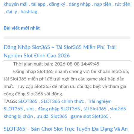
khuyến mãi
,
tải app
,
đăng ký
,
đăng nhập
,
nạp tiền
,
rút tiền
,
đại lý
,
hashtag
,
Bài viết mới nhất
Đăng Nhập Slot365 – Tải Slot365 Miễn Phí, Trải
Nghiệm Slot Đỉnh Cao 2026
Thời gian xuất bản: 2026-08-08 14:49:45
Đăng nhập Slot365 nhanh chóng với tài khoản Slot365,
tải Slot365 miễn phí để trải nghiệm các game slot hấp dẫn
nhất. Truy cập Slot365 để nhận ưu đãi đặc biệt và tham gia
cộng đồng Slot365 sôi động.
TAGS:
SLOT365
,
SLOT365 chính thức
,
Trải nghiệm
SLOT365
,
slot
,
đăng nhập SLOT365
,
tải Slot365
,
slot365
không bị chặn
,
ưu đãi Slot365
,
game slot Slot365
,
SLOT365 – Sàn Chơi Slot Trực Tuyến Đa Dạng Và An