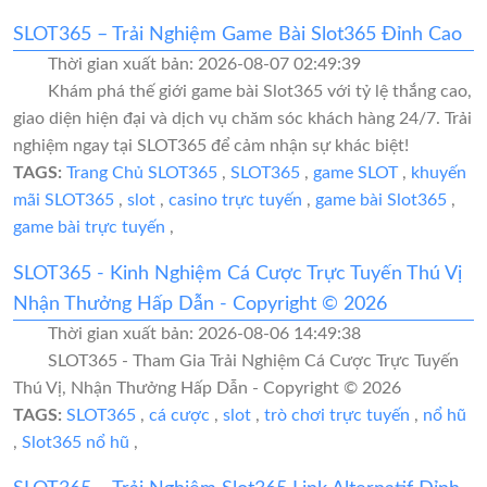
SLOT365 – Trải Nghiệm Game Bài Slot365 Đỉnh Cao
Thời gian xuất bản: 2026-08-07 02:49:39
Khám phá thế giới game bài Slot365 với tỷ lệ thắng cao,
giao diện hiện đại và dịch vụ chăm sóc khách hàng 24/7. Trải
nghiệm ngay tại SLOT365 để cảm nhận sự khác biệt!
TAGS:
Trang Chủ SLOT365
,
SLOT365
,
game SLOT
,
khuyến
mãi SLOT365
,
slot
,
casino trực tuyến
,
game bài Slot365
,
game bài trực tuyến
,
SLOT365 - Kinh Nghiệm Cá Cược Trực Tuyến Thú Vị
Nhận Thưởng Hấp Dẫn - Copyright © 2026
Thời gian xuất bản: 2026-08-06 14:49:38
SLOT365 - Tham Gia Trải Nghiệm Cá Cược Trực Tuyến
Thú Vị, Nhận Thưởng Hấp Dẫn - Copyright © 2026
TAGS:
SLOT365
,
cá cược
,
slot
,
trò chơi trực tuyến
,
nổ hũ
,
Slot365 nổ hũ
,