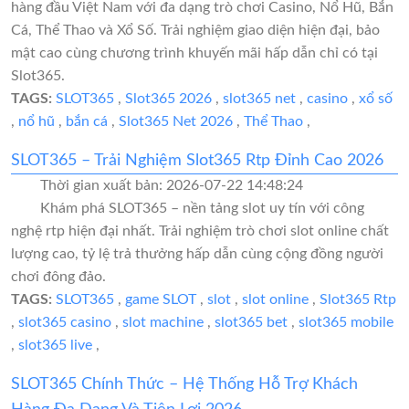
hàng đầu Việt Nam với đa dạng trò chơi Casino, Nổ Hũ, Bắn
Cá, Thể Thao và Xổ Số. Trải nghiệm giao diện hiện đại, bảo
mật cao cùng chương trình khuyến mãi hấp dẫn chỉ có tại
Slot365.
TAGS:
SLOT365
,
Slot365 2026
,
slot365 net
,
casino
,
xổ số
,
nổ hũ
,
bắn cá
,
Slot365 Net 2026
,
Thể Thao
,
SLOT365 – Trải Nghiệm Slot365 Rtp Đỉnh Cao 2026
Thời gian xuất bản: 2026-07-22 14:48:24
Khám phá SLOT365 – nền tảng slot uy tín với công
nghệ rtp hiện đại nhất. Trải nghiệm trò chơi slot online chất
lượng cao, tỷ lệ trả thưởng hấp dẫn cùng cộng đồng người
chơi đông đảo.
TAGS:
SLOT365
,
game SLOT
,
slot
,
slot online
,
Slot365 Rtp
,
slot365 casino
,
slot machine
,
slot365 bet
,
slot365 mobile
,
slot365 live
,
SLOT365 Chính Thức – Hệ Thống Hỗ Trợ Khách