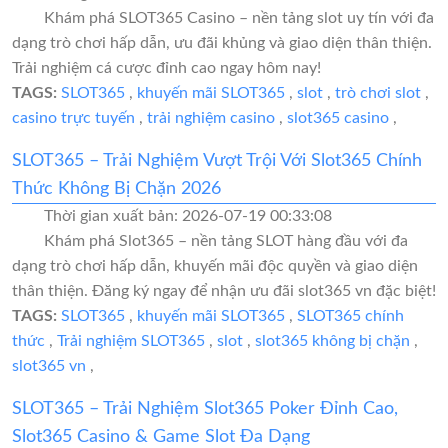
Khám phá SLOT365 Casino – nền tảng slot uy tín với đa
dạng trò chơi hấp dẫn, ưu đãi khủng và giao diện thân thiện.
Trải nghiệm cá cược đỉnh cao ngay hôm nay!
TAGS:
SLOT365
,
khuyến mãi SLOT365
,
slot
,
trò chơi slot
,
casino trực tuyến
,
trải nghiệm casino
,
slot365 casino
,
SLOT365 – Trải Nghiệm Vượt Trội Với Slot365 Chính
Thức Không Bị Chặn 2026
Thời gian xuất bản: 2026-07-19 00:33:08
Khám phá Slot365 – nền tảng SLOT hàng đầu với đa
dạng trò chơi hấp dẫn, khuyến mãi độc quyền và giao diện
thân thiện. Đăng ký ngay để nhận ưu đãi slot365 vn đặc biệt!
TAGS:
SLOT365
,
khuyến mãi SLOT365
,
SLOT365 chính
thức
,
Trải nghiệm SLOT365
,
slot
,
slot365 không bị chặn
,
slot365 vn
,
SLOT365 – Trải Nghiệm Slot365 Poker Đỉnh Cao,
Slot365 Casino & Game Slot Đa Dạng