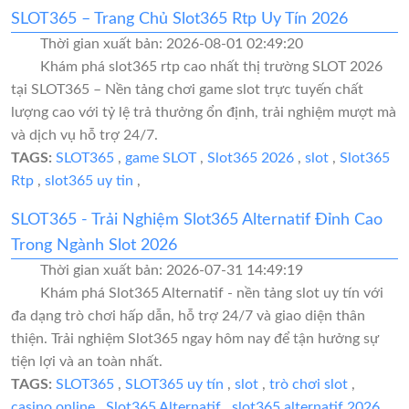
SLOT365 – Trang Chủ Slot365 Rtp Uy Tín 2026
Thời gian xuất bản: 2026-08-01 02:49:20
Khám phá slot365 rtp cao nhất thị trường SLOT 2026
tại SLOT365 – Nền tảng chơi game slot trực tuyến chất
lượng cao với tỷ lệ trả thưởng ổn định, trải nghiệm mượt mà
và dịch vụ hỗ trợ 24/7.
TAGS:
SLOT365
,
game SLOT
,
Slot365 2026
,
slot
,
Slot365
Rtp
,
slot365 uy tin
,
SLOT365 - Trải Nghiệm Slot365 Alternatif Đỉnh Cao
Trong Ngành Slot 2026
Thời gian xuất bản: 2026-07-31 14:49:19
Khám phá Slot365 Alternatif - nền tảng slot uy tín với
đa dạng trò chơi hấp dẫn, hỗ trợ 24/7 và giao diện thân
thiện. Trải nghiệm Slot365 ngay hôm nay để tận hưởng sự
tiện lợi và an toàn nhất.
TAGS:
SLOT365
,
SLOT365 uy tín
,
slot
,
trò chơi slot
,
casino online
,
Slot365 Alternatif
,
slot365 alternatif 2026
,