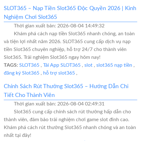
SLOT365 – Nạp Tiền Slot365 Độc Quyền 2026 | Kinh
Nghiệm Chơi Slot365
Thời gian xuất bản: 2026-08-04 14:49:32
Khám phá cách nạp tiền Slot365 nhanh chóng, an toàn
và tiện lợi nhất năm 2026. SLOT365 cung cấp dịch vụ nạp
tiền Slot365 chuyên nghiệp, hỗ trợ 24/7 cho thành viên
Slot365. Trải nghiệm Slot365 ngay hôm nay!
TAGS:
SLOT365
,
Tải App SLOT365
,
slot
,
slot365 nạp tiền
,
đăng ký Slot365
,
hỗ trợ slot365
,
Chính Sách Rút Thưởng Slot365 – Hướng Dẫn Chi
Tiết Cho Thành Viên
Thời gian xuất bản: 2026-08-04 02:49:31
Slot365 cung cấp chính sách rút thưởng hấp dẫn cho
thành viên, đảm bảo trải nghiệm chơi game slot đỉnh cao.
Khám phá cách rút thưởng Slot365 nhanh chóng và an toàn
nhất tại đây!