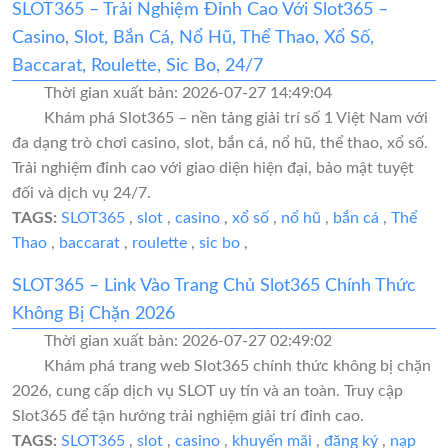
SLOT365 – Trải Nghiệm Đỉnh Cao Với Slot365 –
Casino, Slot, Bắn Cá, Nổ Hũ, Thể Thao, Xổ Số,
Baccarat, Roulette, Sic Bo, 24/7
Thời gian xuất bản: 2026-07-27 14:49:04
Khám phá Slot365 – nền tảng giải trí số 1 Việt Nam với
đa dạng trò chơi casino, slot, bắn cá, nổ hũ, thể thao, xổ số.
Trải nghiệm đỉnh cao với giao diện hiện đại, bảo mật tuyệt
đối và dịch vụ 24/7.
TAGS:
SLOT365
,
slot
,
casino
,
xổ số
,
nổ hũ
,
bắn cá
,
Thể
Thao
,
baccarat
,
roulette
,
sic bo
,
SLOT365 – Link Vào Trang Chủ Slot365 Chính Thức
Không Bị Chặn 2026
Thời gian xuất bản: 2026-07-27 02:49:02
Khám phá trang web Slot365 chính thức không bị chặn
2026, cung cấp dịch vụ SLOT uy tín và an toàn. Truy cập
Slot365 để tận hưởng trải nghiệm giải trí đỉnh cao.
TAGS:
SLOT365
,
slot
,
casino
,
khuyến mãi
,
đăng ký
,
nạp