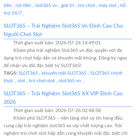
tiền
,
rút tiền
,
slot365 vn
,
giải trí
,
trò chơi
,
máy slot
,
hỗ
trợ 24/7
,
SLOT365 – Trải Nghiệm Slot365 Vn Đỉnh Cao Cho
Người Chơi Slot
Thời gian xuất bản: 2026-07-26 14:49:01
Khám phá trải nghiệm Slot365 vn độc quyền với đa
dạng trò chơi hấp dẫn và khuyến mãi khủng. Đăng ký ngay
để nhận ưu đãi đặc biệt từ SLOT365!
TAGS:
SLOT365
,
khuyến mãi SLOT365
,
SLOT365 chính
thức
,
slot
,
trò chơi slot
,
slot365 vn
,
SLOT365 – Trải Nghiệm Slot365 XX VIP Đỉnh Cao
2026
Thời gian xuất bản: 2026-07-26 02:48:58
Khám phá SLOT365 – nền tảng slot uy tín hàng đầu,
cung cấp trải nghiệm slot365 xx vip chất lượng cao. Trải
nghiệm trò chơi slot hấp dẫn cùng khuyến mãi đặc biệt chỉ