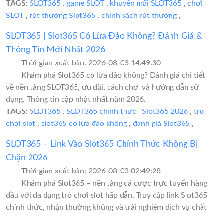
TAGS:
SLOT365
,
game SLOT
,
khuyến mãi SLOT365
,
chơi
SLOT
,
rút thưởng Slot365
,
chính sách rút thưởng
,
SLOT365 | Slot365 Có Lừa Đảo Không? Đánh Giá &
Thông Tin Mới Nhất 2026
Thời gian xuất bản: 2026-08-03 14:49:30
Khám phá Slot365 có lừa đảo không? Đánh giá chi tiết
về nền tảng SLOT365, ưu đãi, cách chơi và hướng dẫn sử
dụng. Thông tin cập nhật nhất năm 2026.
TAGS:
SLOT365
,
SLOT365 chính thức
,
Slot365 2026
,
trò
chơi slot
,
slot365 có lừa đảo không
,
đánh giá Slot365
,
SLOT365 – Link Vào Slot365 Chính Thức Không Bị
Chặn 2026
Thời gian xuất bản: 2026-08-03 02:49:28
Khám phá Slot365 – nền tảng cá cược trực tuyến hàng
đầu với đa dạng trò chơi slot hấp dẫn. Truy cập link Slot365
chính thức, nhận thưởng khủng và trải nghiệm dịch vụ chất