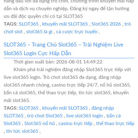
hàng đầu với đa dạng trò chơi, chương trình khuyến mãi hấp
dẫn và dịch vụ chuyên nghiệp. Đăng ký ngay để tận hưởng
ưu đãi độc quyền chỉ có tại SLOT365
TAGS:
SLOT365
,
khuyến mãi SLOT365
,
Slot365 2026
,
trò
chơi slot
,
slot365 là gì
,
cá cược trực tuyến
,
SLOT365 – Trang Chủ Slot365 – Trải Nghiệm Live
Slot365 Login Cực Hấp Dẫn
Thời gian xuất bản: 2026-08-01 14:49:22
Khám phá trải nghiệm đăng nhập Slot365 trực tiếp với
live slot365 login. Trò chơi slot365 đa dạng, đăng nhập
slot365 nhanh chóng, casino trực tiếp 24/7, nổ hũ slot365,
bắn cá slot365, thể thao trực tiếp, tin tức slot365, khuyến
mãi slot365.
TAGS:
SLOT365
,
khuyến mãi SLOT365
,
đăng nhập
SLOT365
,
trò chơi Slot365
,
live slot365 login
,
bắn cá
Slot365
,
Slot365 nổ hũ
,
casino trực tiếp
,
thể thao trực tiếp
,
tin tức slot365
,