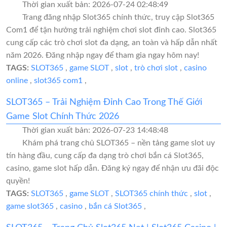
Thời gian xuất bản: 2026-07-24 02:48:49
Trang đăng nhập Slot365 chính thức, truy cập Slot365
Com1 để tận hưởng trải nghiệm chơi slot đỉnh cao. Slot365
cung cấp các trò chơi slot đa dạng, an toàn và hấp dẫn nhất
năm 2026. Đăng nhập ngay để tham gia ngay hôm nay!
TAGS:
SLOT365
,
game SLOT
,
slot
,
trò chơi slot
,
casino
online
,
slot365 com1
,
SLOT365 – Trải Nghiệm Đỉnh Cao Trong Thế Giới
Game Slot Chính Thức 2026
Thời gian xuất bản: 2026-07-23 14:48:48
Khám phá trang chủ SLOT365 – nền tảng game slot uy
tín hàng đầu, cung cấp đa dạng trò chơi bắn cá Slot365,
casino, game slot hấp dẫn. Đăng ký ngay để nhận ưu đãi độc
quyền!
TAGS:
SLOT365
,
game SLOT
,
SLOT365 chính thức
,
slot
,
game slot365
,
casino
,
bắn cá Slot365
,