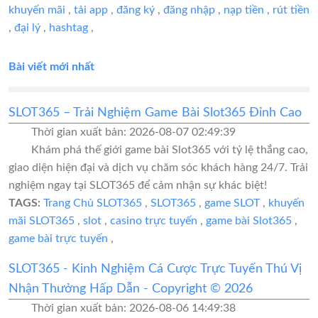
khuyến mãi
,
tải app
,
đăng ký
,
đăng nhập
,
nạp tiền
,
rút tiền
,
đại lý
,
hashtag
,
Bài viết mới nhất
SLOT365 – Trải Nghiệm Game Bài Slot365 Đỉnh Cao
Thời gian xuất bản: 2026-08-07 02:49:39
Khám phá thế giới game bài Slot365 với tỷ lệ thắng cao,
giao diện hiện đại và dịch vụ chăm sóc khách hàng 24/7. Trải
nghiệm ngay tại SLOT365 để cảm nhận sự khác biệt!
TAGS:
Trang Chủ SLOT365
,
SLOT365
,
game SLOT
,
khuyến
mãi SLOT365
,
slot
,
casino trực tuyến
,
game bài Slot365
,
game bài trực tuyến
,
SLOT365 - Kinh Nghiệm Cá Cược Trực Tuyến Thú Vị
Nhận Thưởng Hấp Dẫn - Copyright © 2026
Thời gian xuất bản: 2026-08-06 14:49:38