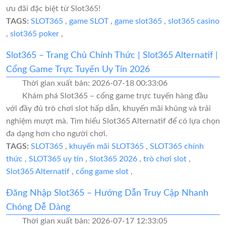
ưu đãi đặc biệt từ Slot365!
TAGS:
SLOT365
,
game SLOT
,
game slot365
,
slot365 casino
,
slot365 poker
,
Slot365 – Trang Chủ Chính Thức | Slot365 Alternatif |
Cổng Game Trực Tuyến Uy Tín 2026
Thời gian xuất bản: 2026-07-18 00:33:06
Khám phá Slot365 – cổng game trực tuyến hàng đầu
với đầy đủ trò chơi slot hấp dẫn, khuyến mãi khủng và trải
nghiệm mượt mà. Tìm hiểu Slot365 Alternatif để có lựa chọn
đa dạng hơn cho người chơi.
TAGS:
SLOT365
,
khuyến mãi SLOT365
,
SLOT365 chính
thức
,
SLOT365 uy tín
,
Slot365 2026
,
trò chơi slot
,
Slot365 Alternatif
,
cổng game slot
,
Đăng Nhập Slot365 – Hướng Dẫn Truy Cập Nhanh
Chóng Dễ Dàng
Thời gian xuất bản: 2026-07-17 12:33:05