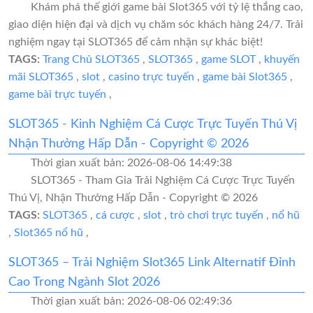
Khám phá thế giới game bài Slot365 với tỷ lệ thắng cao,
giao diện hiện đại và dịch vụ chăm sóc khách hàng 24/7. Trải
nghiệm ngay tại SLOT365 để cảm nhận sự khác biệt!
TAGS:
Trang Chủ SLOT365
,
SLOT365
,
game SLOT
,
khuyến
mãi SLOT365
,
slot
,
casino trực tuyến
,
game bài Slot365
,
game bài trực tuyến
,
SLOT365 - Kinh Nghiệm Cá Cược Trực Tuyến Thú Vị
Nhận Thưởng Hấp Dẫn - Copyright © 2026
Thời gian xuất bản: 2026-08-06 14:49:38
SLOT365 - Tham Gia Trải Nghiệm Cá Cược Trực Tuyến
Thú Vị, Nhận Thưởng Hấp Dẫn - Copyright © 2026
TAGS:
SLOT365
,
cá cược
,
slot
,
trò chơi trực tuyến
,
nổ hũ
,
Slot365 nổ hũ
,
SLOT365 – Trải Nghiệm Slot365 Link Alternatif Đỉnh
Cao Trong Ngành Slot 2026
Thời gian xuất bản: 2026-08-06 02:49:36