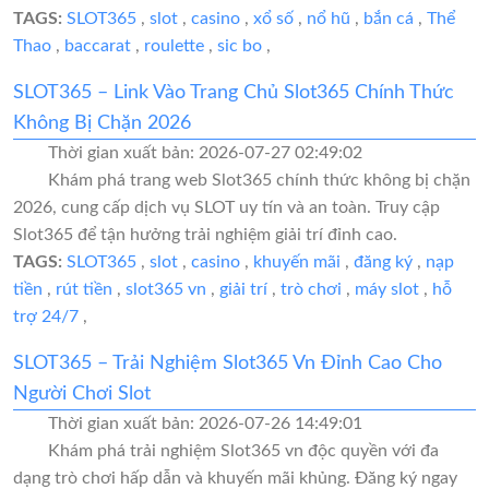
TAGS:
SLOT365
,
slot
,
casino
,
xổ số
,
nổ hũ
,
bắn cá
,
Thể
Thao
,
baccarat
,
roulette
,
sic bo
,
SLOT365 – Link Vào Trang Chủ Slot365 Chính Thức
Không Bị Chặn 2026
Thời gian xuất bản: 2026-07-27 02:49:02
Khám phá trang web Slot365 chính thức không bị chặn
2026, cung cấp dịch vụ SLOT uy tín và an toàn. Truy cập
Slot365 để tận hưởng trải nghiệm giải trí đỉnh cao.
TAGS:
SLOT365
,
slot
,
casino
,
khuyến mãi
,
đăng ký
,
nạp
tiền
,
rút tiền
,
slot365 vn
,
giải trí
,
trò chơi
,
máy slot
,
hỗ
trợ 24/7
,
SLOT365 – Trải Nghiệm Slot365 Vn Đỉnh Cao Cho
Người Chơi Slot
Thời gian xuất bản: 2026-07-26 14:49:01
Khám phá trải nghiệm Slot365 vn độc quyền với đa
dạng trò chơi hấp dẫn và khuyến mãi khủng. Đăng ký ngay