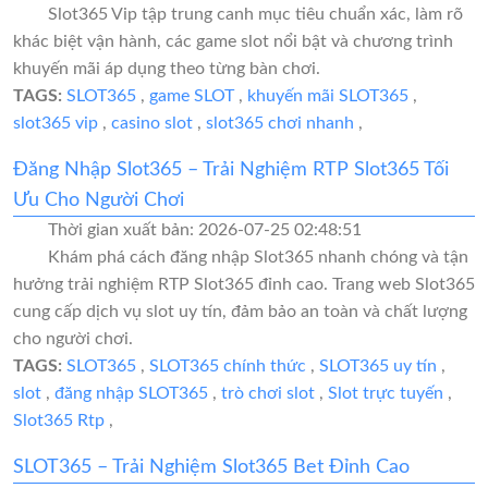
Slot365 Vip tập trung canh mục tiêu chuẩn xác, làm rõ
khác biệt vận hành, các game slot nổi bật và chương trình
khuyến mãi áp dụng theo từng bàn chơi.
TAGS:
SLOT365
,
game SLOT
,
khuyến mãi SLOT365
,
slot365 vip
,
casino slot
,
slot365 chơi nhanh
,
Đăng Nhập Slot365 – Trải Nghiệm RTP Slot365 Tối
Ưu Cho Người Chơi
Thời gian xuất bản: 2026-07-25 02:48:51
Khám phá cách đăng nhập Slot365 nhanh chóng và tận
hưởng trải nghiệm RTP Slot365 đỉnh cao. Trang web Slot365
cung cấp dịch vụ slot uy tín, đảm bảo an toàn và chất lượng
cho người chơi.
TAGS:
SLOT365
,
SLOT365 chính thức
,
SLOT365 uy tín
,
slot
,
đăng nhập SLOT365
,
trò chơi slot
,
Slot trực tuyến
,
Slot365 Rtp
,
SLOT365 – Trải Nghiệm Slot365 Bet Đỉnh Cao