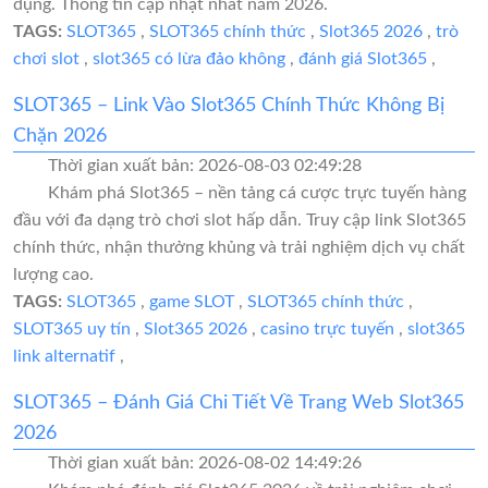
dụng. Thông tin cập nhật nhất năm 2026.
TAGS:
SLOT365
,
SLOT365 chính thức
,
Slot365 2026
,
trò
chơi slot
,
slot365 có lừa đảo không
,
đánh giá Slot365
,
SLOT365 – Link Vào Slot365 Chính Thức Không Bị
Chặn 2026
Thời gian xuất bản: 2026-08-03 02:49:28
Khám phá Slot365 – nền tảng cá cược trực tuyến hàng
đầu với đa dạng trò chơi slot hấp dẫn. Truy cập link Slot365
chính thức, nhận thưởng khủng và trải nghiệm dịch vụ chất
lượng cao.
TAGS:
SLOT365
,
game SLOT
,
SLOT365 chính thức
,
SLOT365 uy tín
,
Slot365 2026
,
casino trực tuyến
,
slot365
link alternatif
,
SLOT365 – Đánh Giá Chi Tiết Về Trang Web Slot365
2026
Thời gian xuất bản: 2026-08-02 14:49:26