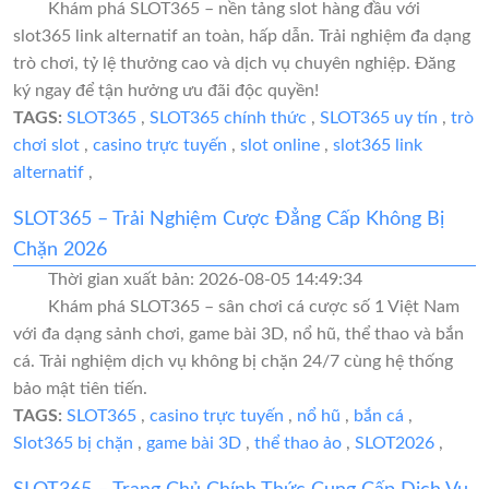
Khám phá SLOT365 – nền tảng slot hàng đầu với
slot365 link alternatif an toàn, hấp dẫn. Trải nghiệm đa dạng
trò chơi, tỷ lệ thưởng cao và dịch vụ chuyên nghiệp. Đăng
ký ngay để tận hưởng ưu đãi độc quyền!
TAGS:
SLOT365
,
SLOT365 chính thức
,
SLOT365 uy tín
,
trò
chơi slot
,
casino trực tuyến
,
slot online
,
slot365 link
alternatif
,
SLOT365 – Trải Nghiệm Cược Đẳng Cấp Không Bị
Chặn 2026
Thời gian xuất bản: 2026-08-05 14:49:34
Khám phá SLOT365 – sân chơi cá cược số 1 Việt Nam
với đa dạng sảnh chơi, game bài 3D, nổ hũ, thể thao và bắn
cá. Trải nghiệm dịch vụ không bị chặn 24/7 cùng hệ thống
bảo mật tiên tiến.
TAGS:
SLOT365
,
casino trực tuyến
,
nổ hũ
,
bắn cá
,
Slot365 bị chặn
,
game bài 3D
,
thể thao ảo
,
SLOT2026
,