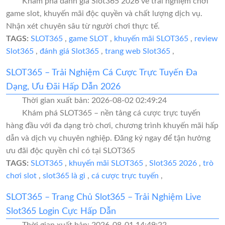
Khám phá đánh giá Slot365 2026 về trải nghiệm chơi
game slot, khuyến mãi độc quyền và chất lượng dịch vụ.
Nhận xét chuyên sâu từ người chơi thực tế.
TAGS:
SLOT365
,
game SLOT
,
khuyến mãi SLOT365
,
review
Slot365
,
đánh giá Slot365
,
trang web Slot365
,
SLOT365 – Trải Nghiệm Cá Cược Trực Tuyến Đa
Dạng, Ưu Đãi Hấp Dẫn 2026
Thời gian xuất bản: 2026-08-02 02:49:24
Khám phá SLOT365 – nền tảng cá cược trực tuyến
hàng đầu với đa dạng trò chơi, chương trình khuyến mãi hấp
dẫn và dịch vụ chuyên nghiệp. Đăng ký ngay để tận hưởng
ưu đãi độc quyền chỉ có tại SLOT365
TAGS:
SLOT365
,
khuyến mãi SLOT365
,
Slot365 2026
,
trò
chơi slot
,
slot365 là gì
,
cá cược trực tuyến
,
SLOT365 – Trang Chủ Slot365 – Trải Nghiệm Live
Slot365 Login Cực Hấp Dẫn