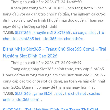
Thời gian xuất bản: 2026-07-24 14:48:50
Khám phá trang web SLOT365 – nền tảng slot365 bet
hàng đầu với đa dạng trò chơi hấp dẫn, trải nghiệm cá cược
đỉnh cao và chương trình khuyến mãi độc quyền. Tham gia
ngay để tận hưởng sự kịch tính!
TAGS:
SLOT365
,
khuyến mãi SLOT365
,
cá cược
,
slot
,
trò
chơi slot
,
slot365 bet
,
slot365 bet chính thức
,
Đăng Nhập Slot365 – Trang Chủ Slot365 Com1 – Trải
Nghiệm Slot Đỉnh Cao 2026
Thời gian xuất bản: 2026-07-24 02:48:49
Trang đăng nhập Slot365 chính thức, truy cập Slot365
Com1 để tận hưởng trải nghiệm chơi slot đỉnh cao. Slot365
cung cấp các trò chơi slot đa dạng, an toàn và hấp dẫn nhất
năm 2026. Đăng nhập ngay để tham gia ngay hôm nay!
TAGS:
SLOT365
,
game SLOT
,
slot
,
trò chơi slot
,
casino
online
,
slot365 com1
,