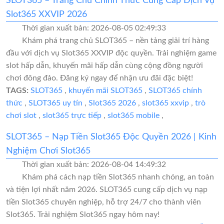
SLOT365 – Trang Chủ Chính Thức Cung Cấp Dịch Vụ
Slot365 XXVIP 2026
Thời gian xuất bản: 2026-08-05 02:49:33
Khám phá trang chủ SLOT365 – nền tảng giải trí hàng
đầu với dịch vụ Slot365 XXVIP độc quyền. Trải nghiệm game
slot hấp dẫn, khuyến mãi hấp dẫn cùng cộng đồng người
chơi đông đảo. Đăng ký ngay để nhận ưu đãi đặc biệt!
TAGS:
SLOT365
,
khuyến mãi SLOT365
,
SLOT365 chính
thức
,
SLOT365 uy tín
,
Slot365 2026
,
slot365 xxvip
,
trò
chơi slot
,
slot365 trực tiếp
,
slot365 mobile
,
SLOT365 – Nạp Tiền Slot365 Độc Quyền 2026 | Kinh
Nghiệm Chơi Slot365
Thời gian xuất bản: 2026-08-04 14:49:32
Khám phá cách nạp tiền Slot365 nhanh chóng, an toàn
và tiện lợi nhất năm 2026. SLOT365 cung cấp dịch vụ nạp
tiền Slot365 chuyên nghiệp, hỗ trợ 24/7 cho thành viên
Slot365. Trải nghiệm Slot365 ngay hôm nay!