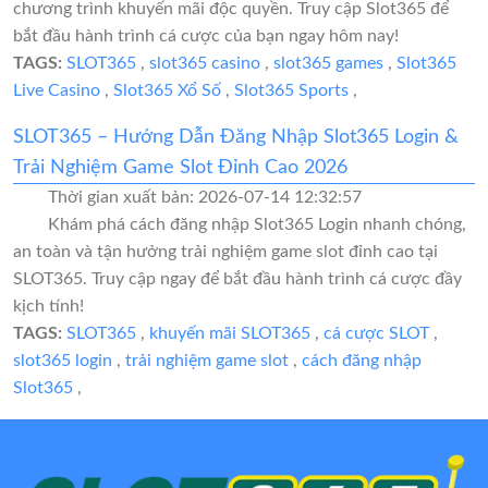
chương trình khuyến mãi độc quyền. Truy cập Slot365 để
bắt đầu hành trình cá cược của bạn ngay hôm nay!
TAGS:
SLOT365
,
slot365 casino
,
slot365 games
,
Slot365
Live Casino
,
Slot365 Xổ Số
,
Slot365 Sports
,
SLOT365 – Hướng Dẫn Đăng Nhập Slot365 Login &
Trải Nghiệm Game Slot Đỉnh Cao 2026
Thời gian xuất bản: 2026-07-14 12:32:57
Khám phá cách đăng nhập Slot365 Login nhanh chóng,
an toàn và tận hưởng trải nghiệm game slot đỉnh cao tại
SLOT365. Truy cập ngay để bắt đầu hành trình cá cược đầy
kịch tính!
TAGS:
SLOT365
,
khuyến mãi SLOT365
,
cá cược SLOT
,
slot365 login
,
trải nghiệm game slot
,
cách đăng nhập
Slot365
,