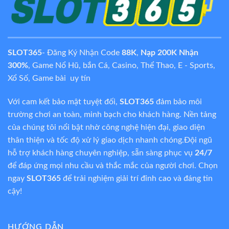
SLOT365
- Đăng Ký Nhận Code
88K
,
Nạp 200K Nhận
300%
, Game Nổ Hũ, bắn Cá, Casino, Thể Thao, E - Sports,
Xổ Số, Game bài uy tín
Với cam kết bảo mật tuyệt đối,
SLOT365
đảm bảo môi
trường chơi an toàn, minh bạch cho khách hàng. Nền tảng
của chúng tôi nổi bật nhờ công nghệ hiện đại, giao diện
thân thiện và tốc độ xử lý giao dịch nhanh chóng.
Đội ngũ
hỗ trợ khách hàng chuyên nghiệp, sẵn sàng phục vụ
24/7
để đáp ứng mọi nhu cầu và thắc mắc của người chơi. Chọn
ngay
SLOT365
để trải nghiệm giải trí đỉnh cao và đáng tin
cậy!
HƯỚNG DẪN