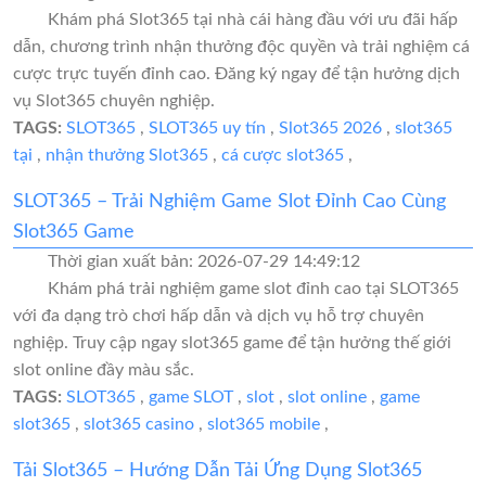
Khám phá Slot365 tại nhà cái hàng đầu với ưu đãi hấp
dẫn, chương trình nhận thưởng độc quyền và trải nghiệm cá
cược trực tuyến đỉnh cao. Đăng ký ngay để tận hưởng dịch
vụ Slot365 chuyên nghiệp.
TAGS:
SLOT365
,
SLOT365 uy tín
,
Slot365 2026
,
slot365
tại
,
nhận thưởng Slot365
,
cá cược slot365
,
SLOT365 – Trải Nghiệm Game Slot Đỉnh Cao Cùng
Slot365 Game
Thời gian xuất bản: 2026-07-29 14:49:12
Khám phá trải nghiệm game slot đỉnh cao tại SLOT365
với đa dạng trò chơi hấp dẫn và dịch vụ hỗ trợ chuyên
nghiệp. Truy cập ngay slot365 game để tận hưởng thế giới
slot online đầy màu sắc.
TAGS:
SLOT365
,
game SLOT
,
slot
,
slot online
,
game
slot365
,
slot365 casino
,
slot365 mobile
,
Tải Slot365 – Hướng Dẫn Tải Ứng Dụng Slot365