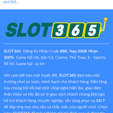
slot365
,
SLOT365
- Đăng Ký Nhận Code
88K
,
Nạp 200K Nhận
300%
, Game Nổ Hũ, bắn Cá, Casino, Thể Thao, E - Sports,
Xổ Số, Game bài uy tín
Với cam kết bảo mật tuyệt đối,
SLOT365
đảm bảo môi
trường chơi an toàn, minh bạch cho khách hàng. Nền tảng
của chúng tôi nổi bật nhờ công nghệ hiện đại, giao diện
thân thiện và tốc độ xử lý giao dịch nhanh chóng.
Đội ngũ
hỗ trợ khách hàng chuyên nghiệp, sẵn sàng phục vụ
24/7
để đáp ứng mọi nhu cầu và thắc mắc của người chơi. Chọn