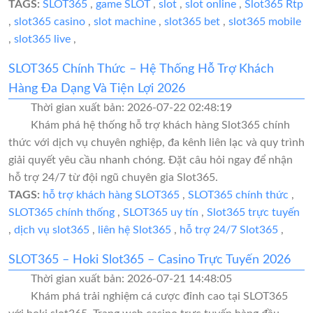
TAGS:
SLOT365
,
game SLOT
,
slot
,
slot online
,
Slot365 Rtp
,
slot365 casino
,
slot machine
,
slot365 bet
,
slot365 mobile
,
slot365 live
,
SLOT365 Chính Thức – Hệ Thống Hỗ Trợ Khách
Hàng Đa Dạng Và Tiện Lợi 2026
Thời gian xuất bản: 2026-07-22 02:48:19
Khám phá hệ thống hỗ trợ khách hàng Slot365 chính
thức với dịch vụ chuyên nghiệp, đa kênh liên lạc và quy trình
giải quyết yêu cầu nhanh chóng. Đặt câu hỏi ngay để nhận
hỗ trợ 24/7 từ đội ngũ chuyên gia Slot365.
TAGS:
hỗ trợ khách hàng SLOT365
,
SLOT365 chính thức
,
SLOT365 chính thống
,
SLOT365 uy tín
,
Slot365 trực tuyến
,
dịch vụ slot365
,
liên hệ Slot365
,
hỗ trợ 24/7 Slot365
,
SLOT365 – Hoki Slot365 – Casino Trực Tuyến 2026
Thời gian xuất bản: 2026-07-21 14:48:05
Khám phá trải nghiệm cá cược đỉnh cao tại SLOT365