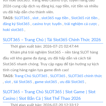
với hoki slot365. Trang web casino trực tuyến hàng đầu
2026 cung cấp dịch vụ đăng ký, nạp tiền, rút tiền và nhiều
ưu đãi hấp dẫn cho thành viên.
TAGS:
SLOT365
,
slot
,
slot365 nạp tiền
,
Slot365 rút tiền
,
đăng ký Slot365
,
casino trực tuyến
,
trải nghiệm cá cược
,
hoki slot365
,
SLOT365 – Trang Chủ | Tải Slot365 Chính Thức 2026
Thời gian xuất bản: 2026-07-21 02:47:44
Khám phá trải nghiệm Slot365 – nền tảng SLOT hàng
đầu với kho game đa dạng, ưu đãi hấp dẫn và cách tải
Slot365 nhanh chóng. Truy cập ngay để tận hưởng sự kịch
tính cùng hàng ngàn tựa game đỉnh cao!
TAGS:
Trang Chủ SLOT365
,
SLOT365
,
SLOT365 chính thức
,
slot
,
tải Slot365
,
game slot365
,
ưu đãi Slot365
,
SLOT365 – Trang Chủ SLOT365 | Slot Game | Slot
Casino | Slot Bắn Cá | Slot Thể Thao 2026
Thời gian xuất bản: 2026-07-20 12:33:12