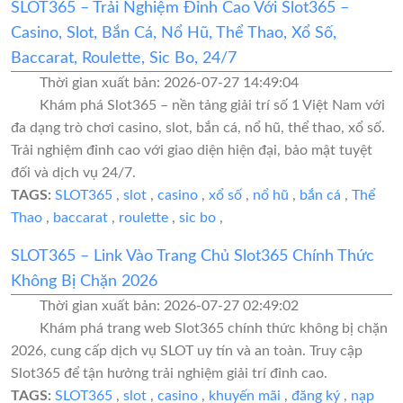
SLOT365 – Trải Nghiệm Đỉnh Cao Với Slot365 –
Casino, Slot, Bắn Cá, Nổ Hũ, Thể Thao, Xổ Số,
Baccarat, Roulette, Sic Bo, 24/7
Thời gian xuất bản: 2026-07-27 14:49:04
Khám phá Slot365 – nền tảng giải trí số 1 Việt Nam với
đa dạng trò chơi casino, slot, bắn cá, nổ hũ, thể thao, xổ số.
Trải nghiệm đỉnh cao với giao diện hiện đại, bảo mật tuyệt
đối và dịch vụ 24/7.
TAGS:
SLOT365
,
slot
,
casino
,
xổ số
,
nổ hũ
,
bắn cá
,
Thể
Thao
,
baccarat
,
roulette
,
sic bo
,
SLOT365 – Link Vào Trang Chủ Slot365 Chính Thức
Không Bị Chặn 2026
Thời gian xuất bản: 2026-07-27 02:49:02
Khám phá trang web Slot365 chính thức không bị chặn
2026, cung cấp dịch vụ SLOT uy tín và an toàn. Truy cập
Slot365 để tận hưởng trải nghiệm giải trí đỉnh cao.
TAGS:
SLOT365
,
slot
,
casino
,
khuyến mãi
,
đăng ký
,
nạp