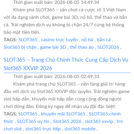
Thời gian xuất bản: 2026-08-05 14:49:34
Khám phá SLOT365 – sân chơi cá cược số 1 Việt Nam
với đa dạng sảnh chơi, game bài 3D, nổ hũ, thể thao và bắn
cá. Trải nghiệm dịch vụ không bị chặn 24/7 cùng hệ thống
bảo mật tiên tiến.
TAGS:
SLOT365
,
casino trực tuyến
,
nổ hũ
,
bắn cá
,
Slot365 bị chặn
,
game bài 3D
,
thể thao ảo
,
SLOT2026
,
SLOT365 – Trang Chủ Chính Thức Cung Cấp Dịch Vụ
Slot365 XXVIP 2026
Thời gian xuất bản: 2026-08-05 02:49:33
Khám phá trang chủ SLOT365 – nền tảng giải trí hàng
đầu với dịch vụ Slot365 XXVIP độc quyền. Trải nghiệm game
slot hấp dẫn, khuyến mãi hấp dẫn cùng cộng đồng người
chơi đông đảo. Đăng ký ngay để nhận ưu đãi đặc biệt!
TAGS:
SLOT365
,
khuyến mãi SLOT365
,
SLOT365 chính
thức
,
SLOT365 uy tín
,
Slot365 2026
,
slot365 xxvip
,
trò
chơi slot
,
slot365 trực tiếp
,
slot365 mobile
,