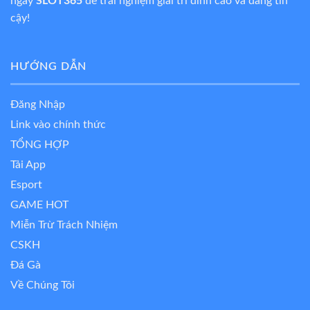
ngay
SLOT365
để trải nghiệm giải trí đỉnh cao và đáng tin
cậy!
HƯỚNG DẪN
Đăng Nhập
Link vào chính thức
TỔNG HỢP
Tải App
Esport
GAME HOT
Miễn Trừ Trách Nhiệm
CSKH
Đá Gà
Về Chúng Tôi