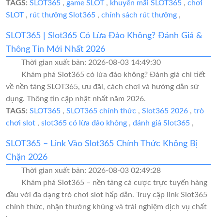
TAGS:
SLOT365
,
game SLOT
,
khuyến mãi SLOT365
,
chơi
SLOT
,
rút thưởng Slot365
,
chính sách rút thưởng
,
SLOT365 | Slot365 Có Lừa Đảo Không? Đánh Giá &
Thông Tin Mới Nhất 2026
Thời gian xuất bản: 2026-08-03 14:49:30
Khám phá Slot365 có lừa đảo không? Đánh giá chi tiết
về nền tảng SLOT365, ưu đãi, cách chơi và hướng dẫn sử
dụng. Thông tin cập nhật nhất năm 2026.
TAGS:
SLOT365
,
SLOT365 chính thức
,
Slot365 2026
,
trò
chơi slot
,
slot365 có lừa đảo không
,
đánh giá Slot365
,
SLOT365 – Link Vào Slot365 Chính Thức Không Bị
Chặn 2026
Thời gian xuất bản: 2026-08-03 02:49:28
Khám phá Slot365 – nền tảng cá cược trực tuyến hàng
đầu với đa dạng trò chơi slot hấp dẫn. Truy cập link Slot365
chính thức, nhận thưởng khủng và trải nghiệm dịch vụ chất