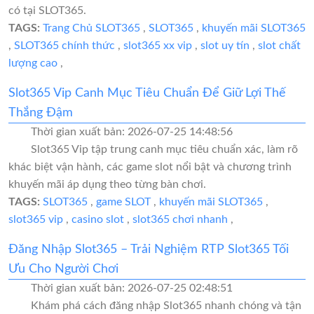
có tại SLOT365.
TAGS:
Trang Chủ SLOT365
,
SLOT365
,
khuyến mãi SLOT365
,
SLOT365 chính thức
,
slot365 xx vip
,
slot uy tín
,
slot chất
lượng cao
,
Slot365 Vip Canh Mục Tiêu Chuẩn Để Giữ Lợi Thế
Thắng Đậm
Thời gian xuất bản: 2026-07-25 14:48:56
Slot365 Vip tập trung canh mục tiêu chuẩn xác, làm rõ
khác biệt vận hành, các game slot nổi bật và chương trình
khuyến mãi áp dụng theo từng bàn chơi.
TAGS:
SLOT365
,
game SLOT
,
khuyến mãi SLOT365
,
slot365 vip
,
casino slot
,
slot365 chơi nhanh
,
Đăng Nhập Slot365 – Trải Nghiệm RTP Slot365 Tối
Ưu Cho Người Chơi
Thời gian xuất bản: 2026-07-25 02:48:51
Khám phá cách đăng nhập Slot365 nhanh chóng và tận