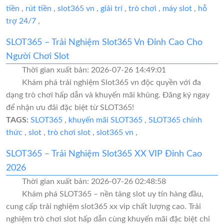
tiền
,
rút tiền
,
slot365 vn
,
giải trí
,
trò chơi
,
máy slot
,
hỗ
trợ 24/7
,
SLOT365 – Trải Nghiệm Slot365 Vn Đỉnh Cao Cho
Người Chơi Slot
Thời gian xuất bản: 2026-07-26 14:49:01
Khám phá trải nghiệm Slot365 vn độc quyền với đa
dạng trò chơi hấp dẫn và khuyến mãi khủng. Đăng ký ngay
để nhận ưu đãi đặc biệt từ SLOT365!
TAGS:
SLOT365
,
khuyến mãi SLOT365
,
SLOT365 chính
thức
,
slot
,
trò chơi slot
,
slot365 vn
,
SLOT365 – Trải Nghiệm Slot365 XX VIP Đỉnh Cao
2026
Thời gian xuất bản: 2026-07-26 02:48:58
Khám phá SLOT365 – nền tảng slot uy tín hàng đầu,
cung cấp trải nghiệm slot365 xx vip chất lượng cao. Trải
nghiệm trò chơi slot hấp dẫn cùng khuyến mãi đặc biệt chỉ