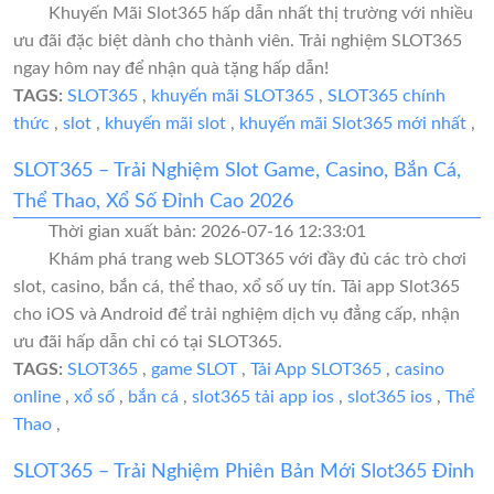
Khuyến Mãi Slot365 hấp dẫn nhất thị trường với nhiều
ưu đãi đặc biệt dành cho thành viên. Trải nghiệm SLOT365
ngay hôm nay để nhận quà tặng hấp dẫn!
TAGS:
SLOT365
,
khuyến mãi SLOT365
,
SLOT365 chính
thức
,
slot
,
khuyến mãi slot
,
khuyến mãi Slot365 mới nhất
,
SLOT365 – Trải Nghiệm Slot Game, Casino, Bắn Cá,
Thể Thao, Xổ Số Đỉnh Cao 2026
Thời gian xuất bản: 2026-07-16 12:33:01
Khám phá trang web SLOT365 với đầy đủ các trò chơi
slot, casino, bắn cá, thể thao, xổ số uy tín. Tải app Slot365
cho iOS và Android để trải nghiệm dịch vụ đẳng cấp, nhận
ưu đãi hấp dẫn chỉ có tại SLOT365.
TAGS:
SLOT365
,
game SLOT
,
Tải App SLOT365
,
casino
online
,
xổ số
,
bắn cá
,
slot365 tải app ios
,
slot365 ios
,
Thể
Thao
,
SLOT365 – Trải Nghiệm Phiên Bản Mới Slot365 Đỉnh