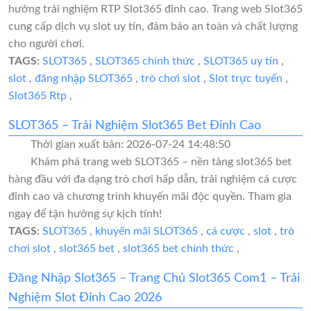
hưởng trải nghiệm RTP Slot365 đỉnh cao. Trang web Slot365
cung cấp dịch vụ slot uy tín, đảm bảo an toàn và chất lượng
cho người chơi.
TAGS:
SLOT365
,
SLOT365 chính thức
,
SLOT365 uy tín
,
slot
,
đăng nhập SLOT365
,
trò chơi slot
,
Slot trực tuyến
,
Slot365 Rtp
,
SLOT365 – Trải Nghiệm Slot365 Bet Đỉnh Cao
Thời gian xuất bản: 2026-07-24 14:48:50
Khám phá trang web SLOT365 – nền tảng slot365 bet
hàng đầu với đa dạng trò chơi hấp dẫn, trải nghiệm cá cược
đỉnh cao và chương trình khuyến mãi độc quyền. Tham gia
ngay để tận hưởng sự kịch tính!
TAGS:
SLOT365
,
khuyến mãi SLOT365
,
cá cược
,
slot
,
trò
chơi slot
,
slot365 bet
,
slot365 bet chính thức
,
Đăng Nhập Slot365 – Trang Chủ Slot365 Com1 – Trải
Nghiệm Slot Đỉnh Cao 2026