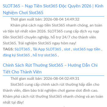
SLOT365 – Nạp Tiền Slot365 Độc Quyền 2026 | Kinh
Nghiệm Chơi Slot365
Thời gian xuất bản: 2026-08-04 14:49:32
Khám phá cách nạp tiền Slot365 nhanh chóng, an toàn
và tiện lợi nhất năm 2026. SLOT365 cung cấp dịch vụ nạp
tiền Slot365 chuyên nghiệp, hỗ trợ 24/7 cho thành viên
Slot365. Trải nghiệm Slot365 ngay hôm nay!
TAGS:
SLOT365
,
Tải App SLOT365
,
slot
,
slot365 nạp tiền
,
đăng ký Slot365
,
hỗ trợ slot365
,
Chính Sách Rút Thưởng Slot365 – Hướng Dẫn Chi
Tiết Cho Thành Viên
Thời gian xuất bản: 2026-08-04 02:49:31
Slot365 cung cấp chính sách rút thưởng hấp dẫn cho
thành viên, đảm bảo trải nghiệm chơi game slot đỉnh cao.
Khám phá cách rút thưởng Slot365 nhanh chóng và an toàn
nhất tại đây!