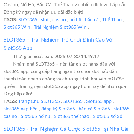
Casino, Nổ Hũ, Bắn Cá, Thể Thao và nhiều dịch vụ hấp dẫn.
Đăng ký ngay để nhận ưu đãi đặc biệt!
TAGS:
SLOT365
,
slot
,
casino
,
nổ hũ
,
bắn cá
,
Thể Thao
,
Slot365 Win
,
Trải Nghiệm Slot365 Win
,
SLOT365 – Trải Nghiệm Trò Chơi Đỉnh Cao Với
Slot365 App
Thời gian xuất bản: 2026-07-30 14:49:17
Khám phá SLOT365 – nền tảng slot hàng đầu với
slot365 app, cung cấp hàng ngàn trò chơi slot hấp dẫn,
thanh toán nhanh chóng và chương trình khuyến mãi độc
quyền. Trải nghiệm slot365 app ngay hôm nay để nhận quà
tặng hấp dẫn!
TAGS:
Trang Chủ SLOT365
,
SLOT365
,
Slot365 app
,
slot365 nạp tiền
,
đăng ký Slot365
,
bắn cá Slot365
,
slot365
casino
,
Slot365 nổ hũ
,
Slot365 thể thao
,
Slot365 Xổ Số
,
SLOT365 - Trải Nghiệm Cá Cược Slot365 Tại Nhà Cái