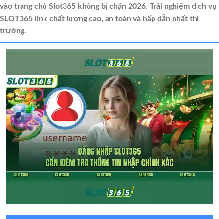
vào trang chủ Slot365 không bị chặn 2026. Trải nghiệm dịch vụ
SLOT365 link chất lượng cao, an toàn và hấp dẫn nhất thị
trường.