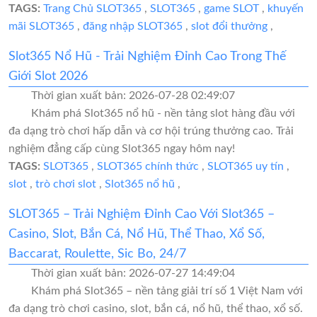
TAGS:
Trang Chủ SLOT365
,
SLOT365
,
game SLOT
,
khuyến
mãi SLOT365
,
đăng nhập SLOT365
,
slot đổi thưởng
,
Slot365 Nổ Hũ - Trải Nghiệm Đỉnh Cao Trong Thế
Giới Slot 2026
Thời gian xuất bản: 2026-07-28 02:49:07
Khám phá Slot365 nổ hũ - nền tảng slot hàng đầu với
đa dạng trò chơi hấp dẫn và cơ hội trúng thưởng cao. Trải
nghiệm đẳng cấp cùng Slot365 ngay hôm nay!
TAGS:
SLOT365
,
SLOT365 chính thức
,
SLOT365 uy tín
,
slot
,
trò chơi slot
,
Slot365 nổ hũ
,
SLOT365 – Trải Nghiệm Đỉnh Cao Với Slot365 –
Casino, Slot, Bắn Cá, Nổ Hũ, Thể Thao, Xổ Số,
Baccarat, Roulette, Sic Bo, 24/7
Thời gian xuất bản: 2026-07-27 14:49:04
Khám phá Slot365 – nền tảng giải trí số 1 Việt Nam với
đa dạng trò chơi casino, slot, bắn cá, nổ hũ, thể thao, xổ số.