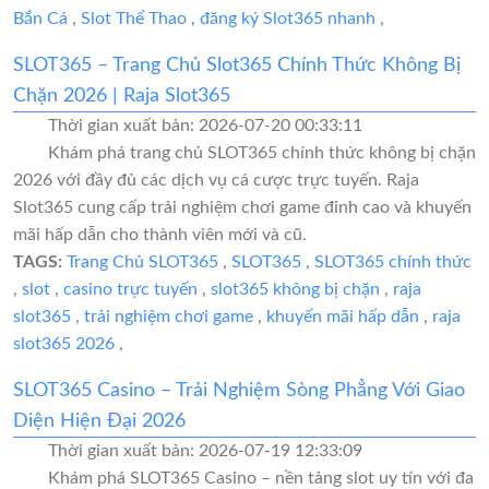
Bắn Cá
,
Slot Thể Thao
,
đăng ký Slot365 nhanh
,
SLOT365 – Trang Chủ Slot365 Chính Thức Không Bị
Chặn 2026 | Raja Slot365
Thời gian xuất bản: 2026-07-20 00:33:11
Khám phá trang chủ SLOT365 chính thức không bị chặn
2026 với đầy đủ các dịch vụ cá cược trực tuyến. Raja
Slot365 cung cấp trải nghiệm chơi game đỉnh cao và khuyến
mãi hấp dẫn cho thành viên mới và cũ.
TAGS:
Trang Chủ SLOT365
,
SLOT365
,
SLOT365 chính thức
,
slot
,
casino trực tuyến
,
slot365 không bị chặn
,
raja
slot365
,
trải nghiệm chơi game
,
khuyến mãi hấp dẫn
,
raja
slot365 2026
,
SLOT365 Casino – Trải Nghiệm Sòng Phẳng Với Giao
Diện Hiện Đại 2026
Thời gian xuất bản: 2026-07-19 12:33:09
Khám phá SLOT365 Casino – nền tảng slot uy tín với đa