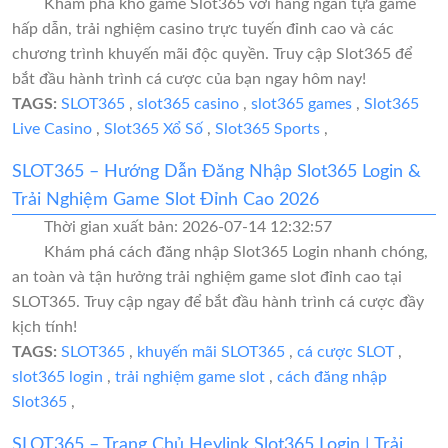
Khám phá kho game Slot365 với hàng ngàn tựa game
hấp dẫn, trải nghiệm casino trực tuyến đỉnh cao và các
chương trình khuyến mãi độc quyền. Truy cập Slot365 để
bắt đầu hành trình cá cược của bạn ngay hôm nay!
TAGS:
SLOT365
,
slot365 casino
,
slot365 games
,
Slot365
Live Casino
,
Slot365 Xổ Số
,
Slot365 Sports
,
SLOT365 – Hướng Dẫn Đăng Nhập Slot365 Login &
Trải Nghiệm Game Slot Đỉnh Cao 2026
Thời gian xuất bản: 2026-07-14 12:32:57
Khám phá cách đăng nhập Slot365 Login nhanh chóng,
an toàn và tận hưởng trải nghiệm game slot đỉnh cao tại
SLOT365. Truy cập ngay để bắt đầu hành trình cá cược đầy
kịch tính!
TAGS:
SLOT365
,
khuyến mãi SLOT365
,
cá cược SLOT
,
slot365 login
,
trải nghiệm game slot
,
cách đăng nhập
Slot365
,
SLOT365 – Trang Chủ Heylink Slot365 Login | Trải