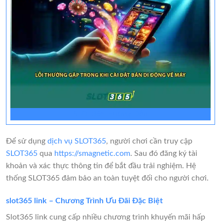
SLOT365 Hướng Dẫn
Để sử dụng
dịch vụ SLOT365
, người chơi cần truy cập
SLOT365
qua
https://smagnetic.com
. Sau đó đăng ký tài
khoản và xác thực thông tin để bắt đầu trải nghiệm. Hệ
thống SLOT365 đảm bảo an toàn tuyệt đối cho người chơi.
slot365 link – Chương Trình Ưu Đãi Đặc Biệt
Slot365 link cung cấp nhiều chương trình khuyến mãi hấp