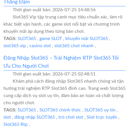
Thắng Đậm
Thời gian xuất bản: 2026-07-25 14:48:56
Slot365 Vip tập trung canh mục tiêu chuẩn xác, làm rõ
khác biệt vận hành, các game slot nổi bật và chương trình
khuyến mãi áp dụng theo từng bàn chơi.
TAGS:
SLOT365
,
game SLOT
,
khuyến mãi SLOT365
,
slot365 vip
,
casino slot
,
slot365 chơi nhanh
,
Đăng Nhập Slot365 – Trải Nghiệm RTP Slot365 Tối
Ưu Cho Người Chơi
Thời gian xuất bản: 2026-07-25 02:48:51
Khám phá cách đăng nhập Slot365 nhanh chóng và tận
hưởng trải nghiệm RTP Slot365 đỉnh cao. Trang web Slot365
cung cấp dịch vụ slot uy tín, đảm bảo an toàn và chất lượng
cho người chơi.
TAGS:
SLOT365
,
SLOT365 chính thức
,
SLOT365 uy tín
,
slot
,
đăng nhập SLOT365
,
trò chơi slot
,
Slot trực tuyến
,
Slot365 Rtp
,