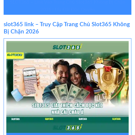
SLOT365 – Link Vào Trang Chủ Slot365 Không Bị Chặn
2026 | Ưu Đãi Độc Quyền
slot365 link – Truy Cập Trang Chủ Slot365 Không
Bị Chặn 2026