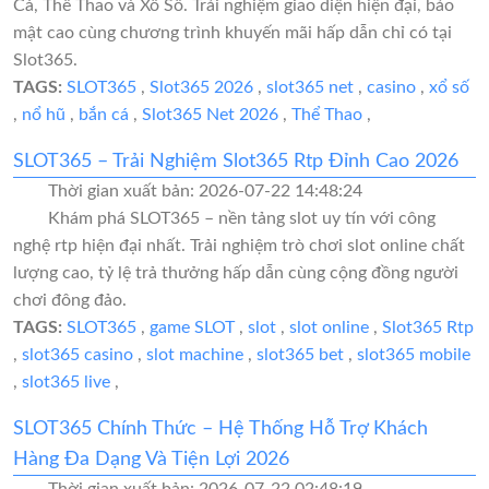
Cá, Thể Thao và Xổ Số. Trải nghiệm giao diện hiện đại, bảo
mật cao cùng chương trình khuyến mãi hấp dẫn chỉ có tại
Slot365.
TAGS:
SLOT365
,
Slot365 2026
,
slot365 net
,
casino
,
xổ số
,
nổ hũ
,
bắn cá
,
Slot365 Net 2026
,
Thể Thao
,
SLOT365 – Trải Nghiệm Slot365 Rtp Đỉnh Cao 2026
Thời gian xuất bản: 2026-07-22 14:48:24
Khám phá SLOT365 – nền tảng slot uy tín với công
nghệ rtp hiện đại nhất. Trải nghiệm trò chơi slot online chất
lượng cao, tỷ lệ trả thưởng hấp dẫn cùng cộng đồng người
chơi đông đảo.
TAGS:
SLOT365
,
game SLOT
,
slot
,
slot online
,
Slot365 Rtp
,
slot365 casino
,
slot machine
,
slot365 bet
,
slot365 mobile
,
slot365 live
,
SLOT365 Chính Thức – Hệ Thống Hỗ Trợ Khách
Hàng Đa Dạng Và Tiện Lợi 2026
Thời gian xuất bản: 2026-07-22 02:48:19