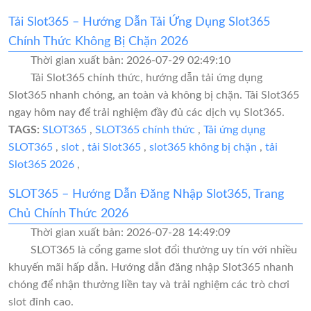
Tải Slot365 – Hướng Dẫn Tải Ứng Dụng Slot365
Chính Thức Không Bị Chặn 2026
Thời gian xuất bản: 2026-07-29 02:49:10
Tải Slot365 chính thức, hướng dẫn tải ứng dụng
Slot365 nhanh chóng, an toàn và không bị chặn. Tải Slot365
ngay hôm nay để trải nghiệm đầy đủ các dịch vụ Slot365.
TAGS:
SLOT365
,
SLOT365 chính thức
,
Tải ứng dụng
SLOT365
,
slot
,
tải Slot365
,
slot365 không bị chặn
,
tải
Slot365 2026
,
SLOT365 – Hướng Dẫn Đăng Nhập Slot365, Trang
Chủ Chính Thức 2026
Thời gian xuất bản: 2026-07-28 14:49:09
SLOT365 là cổng game slot đổi thưởng uy tín với nhiều
khuyến mãi hấp dẫn. Hướng dẫn đăng nhập Slot365 nhanh
chóng để nhận thưởng liền tay và trải nghiệm các trò chơi
slot đỉnh cao.