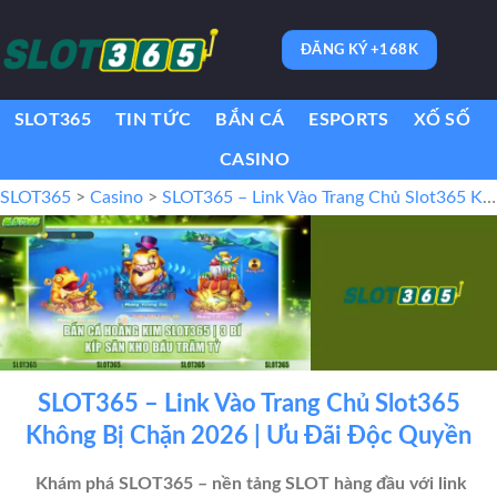
ĐĂNG KÝ +168K
SLOT365
TIN TỨC
BẮN CÁ
ESPORTS
XỐ SỐ
CASINO
SLOT365
>
Casino
>
SLOT365 – Link Vào Trang Chủ Slot365 Không Bị Chặn 2026 | Ưu Đãi Độc Quyền
SLOT365 – Link Vào Trang Chủ Slot365
Không Bị Chặn 2026 | Ưu Đãi Độc Quyền
Khám phá SLOT365 – nền tảng SLOT hàng đầu với link