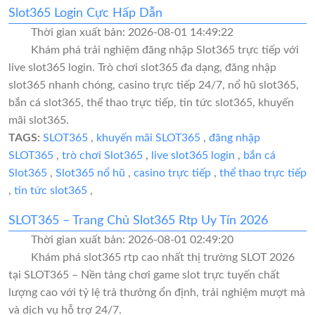
Slot365 Login Cực Hấp Dẫn
Thời gian xuất bản: 2026-08-01 14:49:22
Khám phá trải nghiệm đăng nhập Slot365 trực tiếp với
live slot365 login. Trò chơi slot365 đa dạng, đăng nhập
slot365 nhanh chóng, casino trực tiếp 24/7, nổ hũ slot365,
bắn cá slot365, thể thao trực tiếp, tin tức slot365, khuyến
mãi slot365.
TAGS:
SLOT365
,
khuyến mãi SLOT365
,
đăng nhập
SLOT365
,
trò chơi Slot365
,
live slot365 login
,
bắn cá
Slot365
,
Slot365 nổ hũ
,
casino trực tiếp
,
thể thao trực tiếp
,
tin tức slot365
,
SLOT365 – Trang Chủ Slot365 Rtp Uy Tín 2026
Thời gian xuất bản: 2026-08-01 02:49:20
Khám phá slot365 rtp cao nhất thị trường SLOT 2026
tại SLOT365 – Nền tảng chơi game slot trực tuyến chất
lượng cao với tỷ lệ trả thưởng ổn định, trải nghiệm mượt mà
và dịch vụ hỗ trợ 24/7.