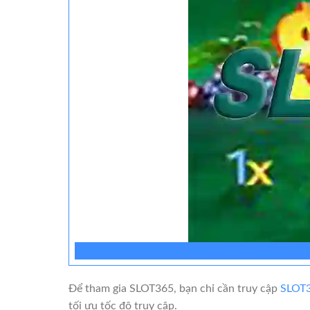
Để tham gia SLOT365, bạn chỉ cần truy cập
SLOT
tối ưu tốc độ truy cập.