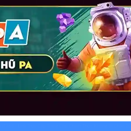
OT365 - Link Truy Cập Trang Chủ Chính Thức Không Bị Chặn 2