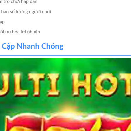
m trò chơi hấp dẫn
i hạn số lượng người chơi
nạp
tối ưu hóa lợi nhuận
uy Cập Nhanh Chóng