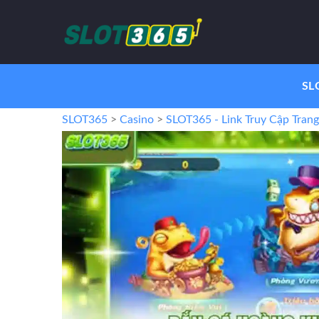
SL
SLOT365
>
Casino
>
SLOT365 - Link Truy Cập Tran