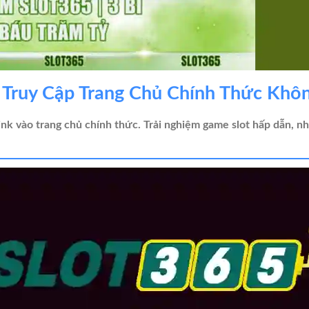
 Truy Cập Trang Chủ Chính Thức Khô
link vào trang chủ chính thức. Trải nghiệm game slot hấp dẫn, 