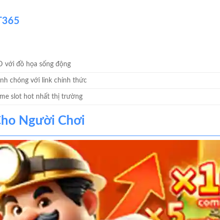
OT365
D với đồ họa sống động
nh chóng với link chính thức
me slot hot nhất thị trường
Cho Người Chơi