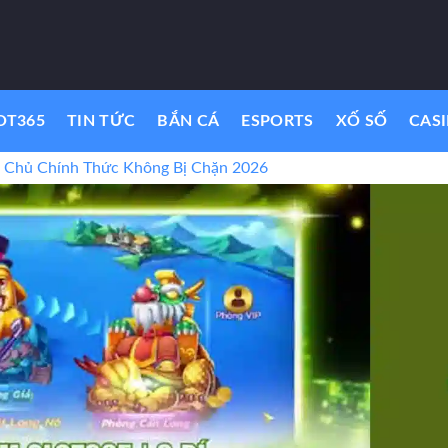
OT365
TIN TỨC
BẮN CÁ
ESPORTS
XỐ SỐ
CAS
g Chủ Chính Thức Không Bị Chặn 2026