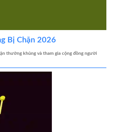
ng Bị Chặn 2026
nhận thưởng khủng và tham gia cộng đồng người