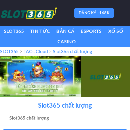
ĐĂNG KÝ +168K
SLOT365
TIN TỨC
BẮN CÁ
ESPORTS
XỐ SỐ
CASINO
SLOT365
>
TAGs Cloud
>
Slot365 chất lượng
Slot365 chất lượng
Slot365 chất lượng