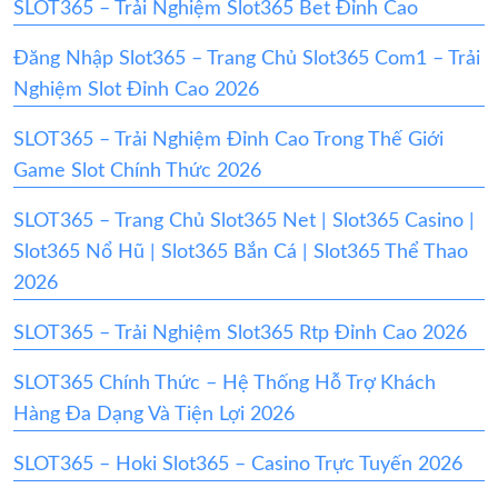
SLOT365 – Trải Nghiệm Slot365 Bet Đỉnh Cao
Đăng Nhập Slot365 – Trang Chủ Slot365 Com1 – Trải
Nghiệm Slot Đỉnh Cao 2026
SLOT365 – Trải Nghiệm Đỉnh Cao Trong Thế Giới
Game Slot Chính Thức 2026
SLOT365 – Trang Chủ Slot365 Net | Slot365 Casino |
Slot365 Nổ Hũ | Slot365 Bắn Cá | Slot365 Thể Thao
2026
SLOT365 – Trải Nghiệm Slot365 Rtp Đỉnh Cao 2026
SLOT365 Chính Thức – Hệ Thống Hỗ Trợ Khách
Hàng Đa Dạng Và Tiện Lợi 2026
SLOT365 – Hoki Slot365 – Casino Trực Tuyến 2026