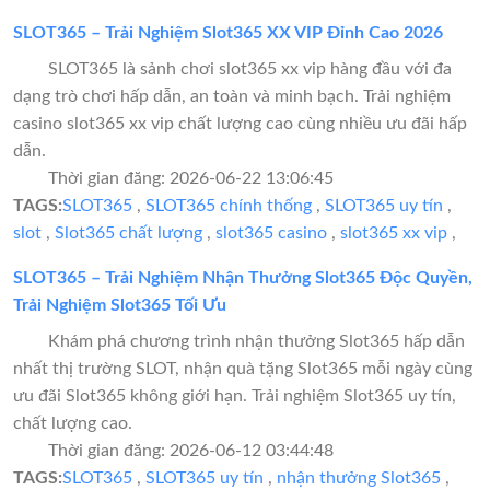
SLOT365 – Trải Nghiệm Slot365 XX VIP Đỉnh Cao 2026
SLOT365 là sảnh chơi slot365 xx vip hàng đầu với đa
dạng trò chơi hấp dẫn, an toàn và minh bạch. Trải nghiệm
casino slot365 xx vip chất lượng cao cùng nhiều ưu đãi hấp
dẫn.
Thời gian đăng: 2026-06-22 13:06:45
TAGS:
SLOT365
,
SLOT365 chính thống
,
SLOT365 uy tín
,
slot
,
Slot365 chất lượng
,
slot365 casino
,
slot365 xx vip
,
SLOT365 – Trải Nghiệm Nhận Thưởng Slot365 Độc Quyền,
Trải Nghiệm Slot365 Tối Ưu
Khám phá chương trình nhận thưởng Slot365 hấp dẫn
nhất thị trường SLOT, nhận quà tặng Slot365 mỗi ngày cùng
ưu đãi Slot365 không giới hạn. Trải nghiệm Slot365 uy tín,
chất lượng cao.
Thời gian đăng: 2026-06-12 03:44:48
TAGS:
SLOT365
,
SLOT365 uy tín
,
nhận thưởng Slot365
,