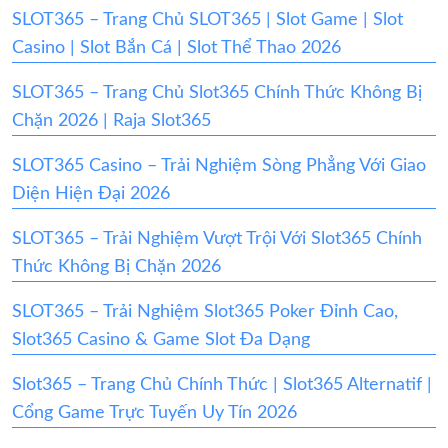
SLOT365 – Trang Chủ SLOT365 | Slot Game | Slot
Casino | Slot Bắn Cá | Slot Thể Thao 2026
SLOT365 – Trang Chủ Slot365 Chính Thức Không Bị
Chặn 2026 | Raja Slot365
SLOT365 Casino – Trải Nghiệm Sòng Phẳng Với Giao
Diện Hiện Đại 2026
SLOT365 – Trải Nghiệm Vượt Trội Với Slot365 Chính
Thức Không Bị Chặn 2026
SLOT365 – Trải Nghiệm Slot365 Poker Đỉnh Cao,
Slot365 Casino & Game Slot Đa Dạng
Slot365 – Trang Chủ Chính Thức | Slot365 Alternatif |
Cổng Game Trực Tuyến Uy Tín 2026