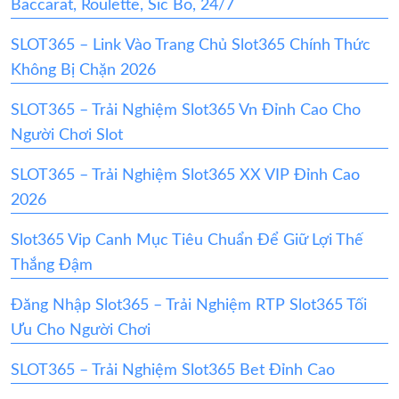
Baccarat, Roulette, Sic Bo, 24/7
SLOT365 – Link Vào Trang Chủ Slot365 Chính Thức
Không Bị Chặn 2026
SLOT365 – Trải Nghiệm Slot365 Vn Đỉnh Cao Cho
Người Chơi Slot
SLOT365 – Trải Nghiệm Slot365 XX VIP Đỉnh Cao
2026
Slot365 Vip Canh Mục Tiêu Chuẩn Để Giữ Lợi Thế
Thắng Đậm
Đăng Nhập Slot365 – Trải Nghiệm RTP Slot365 Tối
Ưu Cho Người Chơi
SLOT365 – Trải Nghiệm Slot365 Bet Đỉnh Cao