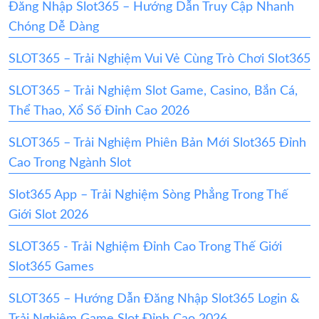
Đăng Nhập Slot365 – Hướng Dẫn Truy Cập Nhanh
Chóng Dễ Dàng
SLOT365 – Trải Nghiệm Vui Vẻ Cùng Trò Chơi Slot365
SLOT365 – Trải Nghiệm Slot Game, Casino, Bắn Cá,
Thể Thao, Xổ Số Đỉnh Cao 2026
SLOT365 – Trải Nghiệm Phiên Bản Mới Slot365 Đỉnh
Cao Trong Ngành Slot
Slot365 App – Trải Nghiệm Sòng Phẳng Trong Thế
Giới Slot 2026
SLOT365 - Trải Nghiệm Đỉnh Cao Trong Thế Giới
Slot365 Games
SLOT365 – Hướng Dẫn Đăng Nhập Slot365 Login &