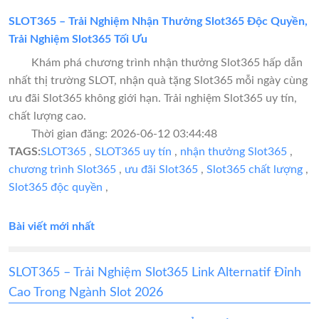
SLOT365 – Trải Nghiệm Nhận Thưởng Slot365 Độc Quyền,
Trải Nghiệm Slot365 Tối Ưu
Khám phá chương trình nhận thưởng Slot365 hấp dẫn
nhất thị trường SLOT, nhận quà tặng Slot365 mỗi ngày cùng
ưu đãi Slot365 không giới hạn. Trải nghiệm Slot365 uy tín,
chất lượng cao.
Thời gian đăng: 2026-06-12 03:44:48
TAGS:
SLOT365
,
SLOT365 uy tín
,
nhận thưởng Slot365
,
chương trình Slot365
,
ưu đãi Slot365
,
Slot365 chất lượng
,
Slot365 độc quyền
,
Bài viết mới nhất
SLOT365 – Trải Nghiệm Slot365 Link Alternatif Đỉnh
Cao Trong Ngành Slot 2026