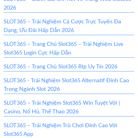
2026
SLOT365 – Trải Nghiệm Cá Cược Trực Tuyến Đa
Dạng, Ưu Đãi Hấp Dẫn 2026
SLOT365 – Trang Chủ Slot365 – Trải Nghiệm Live
Slot365 Login Cực Hấp Dẫn
SLOT365 – Trang Chủ Slot365 Rtp Uy Tín 2026
SLOT365 - Trải Nghiệm Slot365 Alternatif Đỉnh Cao
Trong Ngành Slot 2026
SLOT365 – Trải Nghiệm Slot365 Win Tuyệt Vời |
Casino, Nổ Hũ, Thể Thao 2026
SLOT365 – Trải Nghiệm Trò Chơi Đỉnh Cao Với
Slot365 App