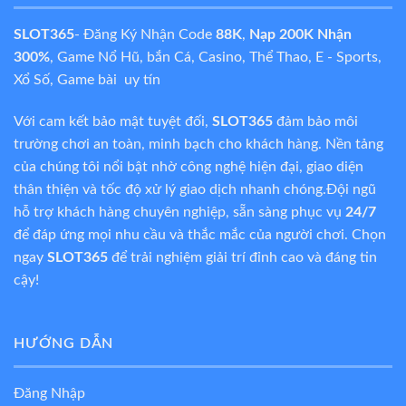
SLOT365
- Đăng Ký Nhận Code
88K
,
Nạp 200K Nhận
300%
, Game Nổ Hũ, bắn Cá, Casino, Thể Thao, E - Sports,
Xổ Số, Game bài uy tín
Với cam kết bảo mật tuyệt đối,
SLOT365
đảm bảo môi
trường chơi an toàn, minh bạch cho khách hàng. Nền tảng
của chúng tôi nổi bật nhờ công nghệ hiện đại, giao diện
thân thiện và tốc độ xử lý giao dịch nhanh chóng.
Đội ngũ
hỗ trợ khách hàng chuyên nghiệp, sẵn sàng phục vụ
24/7
để đáp ứng mọi nhu cầu và thắc mắc của người chơi. Chọn
ngay
SLOT365
để trải nghiệm giải trí đỉnh cao và đáng tin
cậy!
HƯỚNG DẪN
Đăng Nhập