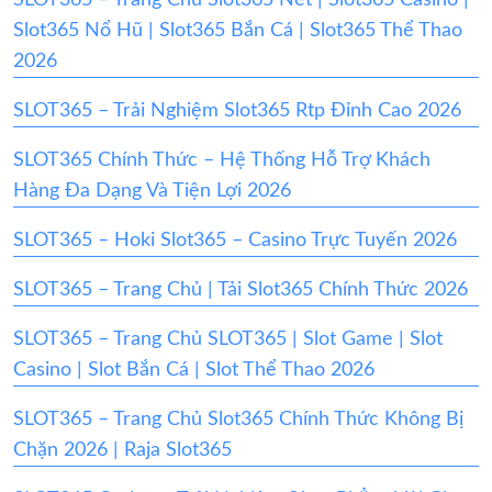
SLOT365 – Trang Chủ Slot365 Net | Slot365 Casino |
Slot365 Nổ Hũ | Slot365 Bắn Cá | Slot365 Thể Thao
2026
SLOT365 – Trải Nghiệm Slot365 Rtp Đỉnh Cao 2026
SLOT365 Chính Thức – Hệ Thống Hỗ Trợ Khách
Hàng Đa Dạng Và Tiện Lợi 2026
SLOT365 – Hoki Slot365 – Casino Trực Tuyến 2026
SLOT365 – Trang Chủ | Tải Slot365 Chính Thức 2026
SLOT365 – Trang Chủ SLOT365 | Slot Game | Slot
Casino | Slot Bắn Cá | Slot Thể Thao 2026
SLOT365 – Trang Chủ Slot365 Chính Thức Không Bị
Chặn 2026 | Raja Slot365