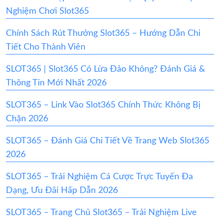
Nghiệm Chơi Slot365
Chính Sách Rút Thưởng Slot365 – Hướng Dẫn Chi
Tiết Cho Thành Viên
SLOT365 | Slot365 Có Lừa Đảo Không? Đánh Giá &
Thông Tin Mới Nhất 2026
SLOT365 – Link Vào Slot365 Chính Thức Không Bị
Chặn 2026
SLOT365 – Đánh Giá Chi Tiết Về Trang Web Slot365
2026
SLOT365 – Trải Nghiệm Cá Cược Trực Tuyến Đa
Dạng, Ưu Đãi Hấp Dẫn 2026
SLOT365 – Trang Chủ Slot365 – Trải Nghiệm Live