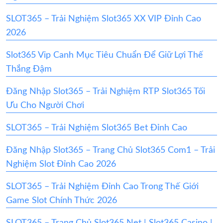
SLOT365 – Trải Nghiệm Slot365 XX VIP Đỉnh Cao
2026
Slot365 Vip Canh Mục Tiêu Chuẩn Để Giữ Lợi Thế
Thắng Đậm
Đăng Nhập Slot365 – Trải Nghiệm RTP Slot365 Tối
Ưu Cho Người Chơi
SLOT365 – Trải Nghiệm Slot365 Bet Đỉnh Cao
Đăng Nhập Slot365 – Trang Chủ Slot365 Com1 – Trải
Nghiệm Slot Đỉnh Cao 2026
SLOT365 – Trải Nghiệm Đỉnh Cao Trong Thế Giới
Game Slot Chính Thức 2026