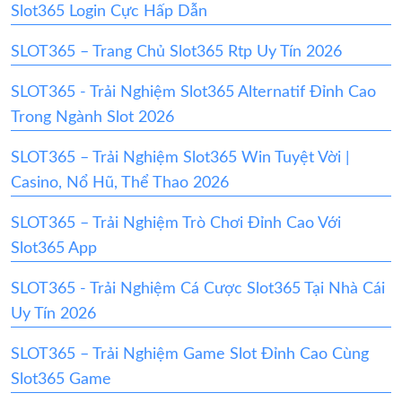
Slot365 Login Cực Hấp Dẫn
SLOT365 – Trang Chủ Slot365 Rtp Uy Tín 2026
SLOT365 - Trải Nghiệm Slot365 Alternatif Đỉnh Cao
Trong Ngành Slot 2026
SLOT365 – Trải Nghiệm Slot365 Win Tuyệt Vời |
Casino, Nổ Hũ, Thể Thao 2026
SLOT365 – Trải Nghiệm Trò Chơi Đỉnh Cao Với
Slot365 App
SLOT365 - Trải Nghiệm Cá Cược Slot365 Tại Nhà Cái
Uy Tín 2026
SLOT365 – Trải Nghiệm Game Slot Đỉnh Cao Cùng
Slot365 Game