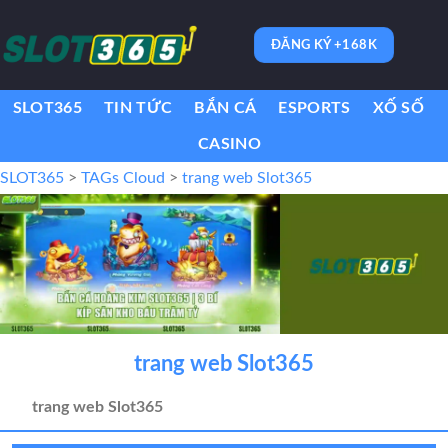
ĐĂNG KÝ +168K
SLOT365
TIN TỨC
BẮN CÁ
ESPORTS
XỐ SỐ
CASINO
SLOT365
>
TAGs Cloud
>
trang web Slot365
trang web Slot365
trang web Slot365