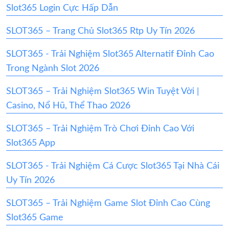
Slot365 Login Cực Hấp Dẫn
SLOT365 – Trang Chủ Slot365 Rtp Uy Tín 2026
SLOT365 - Trải Nghiệm Slot365 Alternatif Đỉnh Cao
Trong Ngành Slot 2026
SLOT365 – Trải Nghiệm Slot365 Win Tuyệt Vời |
Casino, Nổ Hũ, Thể Thao 2026
SLOT365 – Trải Nghiệm Trò Chơi Đỉnh Cao Với
Slot365 App
SLOT365 - Trải Nghiệm Cá Cược Slot365 Tại Nhà Cái
Uy Tín 2026
SLOT365 – Trải Nghiệm Game Slot Đỉnh Cao Cùng
Slot365 Game