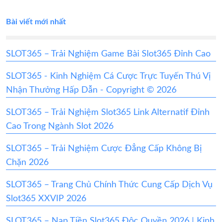
Bài viết mới nhất
SLOT365 – Trải Nghiệm Game Bài Slot365 Đỉnh Cao
SLOT365 - Kinh Nghiệm Cá Cược Trực Tuyến Thú Vị
Nhận Thưởng Hấp Dẫn - Copyright © 2026
SLOT365 – Trải Nghiệm Slot365 Link Alternatif Đỉnh
Cao Trong Ngành Slot 2026
SLOT365 – Trải Nghiệm Cược Đẳng Cấp Không Bị
Chặn 2026
SLOT365 – Trang Chủ Chính Thức Cung Cấp Dịch Vụ
Slot365 XXVIP 2026
SLOT365 – Nạp Tiền Slot365 Độc Quyền 2026 | Kinh