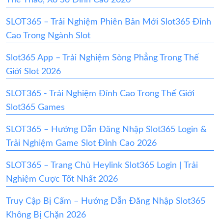
Thể Thao, Xổ Số Đỉnh Cao 2026
SLOT365 – Trải Nghiệm Phiên Bản Mới Slot365 Đỉnh
Cao Trong Ngành Slot
Slot365 App – Trải Nghiệm Sòng Phẳng Trong Thế
Giới Slot 2026
SLOT365 - Trải Nghiệm Đỉnh Cao Trong Thế Giới
Slot365 Games
SLOT365 – Hướng Dẫn Đăng Nhập Slot365 Login &
Trải Nghiệm Game Slot Đỉnh Cao 2026
SLOT365 – Trang Chủ Heylink Slot365 Login | Trải
Nghiệm Cược Tốt Nhất 2026
Truy Cập Bị Cấm – Hướng Dẫn Đăng Nhập Slot365
Không Bị Chặn 2026