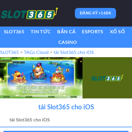
ĐĂNG KÝ +168K
SLOT365
TIN TỨC
BẮN CÁ
ESPORTS
XỐ SỐ
CASINO
SLOT365
>
TAGs Cloud
>
tải Slot365 cho iOS
tải Slot365 cho iOS
tải Slot365 cho iOS