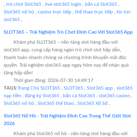
,
trò chơi Slot365
,
live slot365 login
,
bắn cá Slot365
,
Slot365 nổ hũ
,
casino trực tiếp
,
thể thao trực tiếp
,
tin tức
slot365
,
SLOT365 – Trải Nghiệm Trò Chơi Đỉnh Cao Với Slot365 App
Khám phá SLOT365 – nền tảng slot hàng đầu với
slot365 app, cung cấp hàng ngàn trò chơi slot hấp dẫn,
thanh toán nhanh chóng và chương trình khuyến mãi độc
quyền. Trải nghiệm slot365 app ngay hôm nay để nhận quà
tặng hấp dẫn!
Thời gian đăng: 2026-07-30 14:49:17
TAGS:
Trang Chủ SLOT365
,
SLOT365
,
Slot365 app
,
slot365
nạp tiền
,
đăng ký Slot365
,
bắn cá Slot365
,
slot365 casino
,
Slot365 nổ hũ
,
Slot365 thể thao
,
Slot365 Xổ Số
,
Slot365 Nổ Hũ - Trải Nghiệm Đỉnh Cao Trong Thế Giới Slot
2026
Khám phá Slot365 nổ hũ - nền tảng slot hàng đầu với