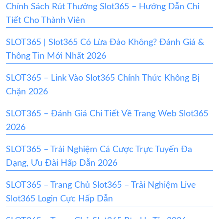
Chính Sách Rút Thưởng Slot365 – Hướng Dẫn Chi
Tiết Cho Thành Viên
SLOT365 | Slot365 Có Lừa Đảo Không? Đánh Giá &
Thông Tin Mới Nhất 2026
SLOT365 – Link Vào Slot365 Chính Thức Không Bị
Chặn 2026
SLOT365 – Đánh Giá Chi Tiết Về Trang Web Slot365
2026
SLOT365 – Trải Nghiệm Cá Cược Trực Tuyến Đa
Dạng, Ưu Đãi Hấp Dẫn 2026
SLOT365 – Trang Chủ Slot365 – Trải Nghiệm Live
Slot365 Login Cực Hấp Dẫn