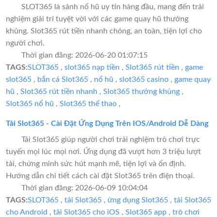
SLOT365 là sảnh nổ hũ uy tín hàng đầu, mang đến trải
nghiệm giải trí tuyệt vời với các game quay hũ thưởng
khủng. Slot365 rút tiền nhanh chóng, an toàn, tiện lợi cho
người chơi.
Thời gian đăng: 2026-06-20 01:07:15
TAGS:
SLOT365
,
slot365 nạp tiền
,
Slot365 rút tiền
,
game
slot365
,
bắn cá Slot365
,
nổ hũ
,
slot365 casino
,
game quay
hũ
,
Slot365 rút tiền nhanh
,
Slot365 thưởng khủng
,
Slot365 nổ hũ
,
Slot365 thể thao
,
Tải Slot365 - Cài Đặt Ứng Dụng Trên IOS/Android Dễ Dàng
Tải Slot365 giúp người chơi trải nghiệm trò chơi trực
tuyến mọi lúc mọi nơi. Ứng dụng đã vượt hơn 3 triệu lượt
tải, chứng minh sức hút mạnh mẽ, tiện lợi và ổn định.
Hướng dẫn chi tiết cách cài đặt Slot365 trên điện thoại.
Thời gian đăng: 2026-06-09 10:04:04
TAGS:
SLOT365
,
tải Slot365
,
ứng dụng Slot365
,
tải Slot365
cho Android
,
tải Slot365 cho iOS
,
Slot365 app
,
trò chơi