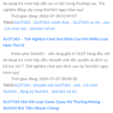
đa dạng trò chơi hấp dẫn và cơ hội trúng thưởng cao. Trải
nghiệm đẳng cấp cùng Slot365 ngay hôm nay!
Thời gian đăng: 2026-07-28 02:49:07
TAGS:
SLOT365
,
SLOT365 chính thức
,
SLOT365 uy tín
,
slot
,
trò chơi slot
,
Slot365 nổ hũ
,
SLOT365 – Trải Nghiệm Chơi Slot Đỉnh Cao Với Nhiều Loại
Hình Thú Vị
Khám phá Slot365 – nền tảng giải trí SLOT hàng đầu với
đa dạng trò chơi hấp dẫn, khuyến mãi độc quyền và dịch vụ
hỗ trợ 24/7. Trải nghiệm chơi slot đỉnh cao tại Slot365 ngay
hôm nay!
Thời gian đăng: 2026-07-07 08:00:38
TAGS:
SLOT365
,
khuyến mãi SLOT365
,
slot
,
trò chơi
Slot365
,
đăng ký Slot365
,
Slot365 nổ hũ
,
SLOT365 Hot Với Loạt Game Quay Hũ Thưởng Khủng –
Slot365 Rút Tiền Nhanh Chóng