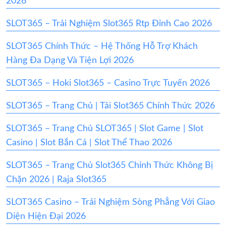
2026
SLOT365 – Trải Nghiệm Slot365 Rtp Đỉnh Cao 2026
SLOT365 Chính Thức – Hệ Thống Hỗ Trợ Khách
Hàng Đa Dạng Và Tiện Lợi 2026
SLOT365 – Hoki Slot365 – Casino Trực Tuyến 2026
SLOT365 – Trang Chủ | Tải Slot365 Chính Thức 2026
SLOT365 – Trang Chủ SLOT365 | Slot Game | Slot
Casino | Slot Bắn Cá | Slot Thể Thao 2026
SLOT365 – Trang Chủ Slot365 Chính Thức Không Bị
Chặn 2026 | Raja Slot365
SLOT365 Casino – Trải Nghiệm Sòng Phẳng Với Giao
Diện Hiện Đại 2026