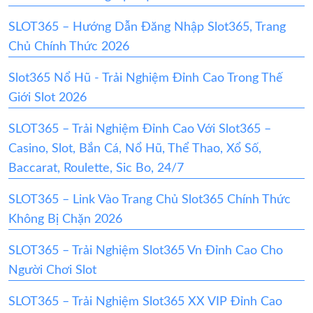
SLOT365 – Hướng Dẫn Đăng Nhập Slot365, Trang
Chủ Chính Thức 2026
Slot365 Nổ Hũ - Trải Nghiệm Đỉnh Cao Trong Thế
Giới Slot 2026
SLOT365 – Trải Nghiệm Đỉnh Cao Với Slot365 –
Casino, Slot, Bắn Cá, Nổ Hũ, Thể Thao, Xổ Số,
Baccarat, Roulette, Sic Bo, 24/7
SLOT365 – Link Vào Trang Chủ Slot365 Chính Thức
Không Bị Chặn 2026
SLOT365 – Trải Nghiệm Slot365 Vn Đỉnh Cao Cho
Người Chơi Slot
SLOT365 – Trải Nghiệm Slot365 XX VIP Đỉnh Cao