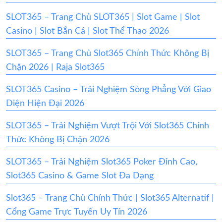
SLOT365 – Trang Chủ SLOT365 | Slot Game | Slot
Casino | Slot Bắn Cá | Slot Thể Thao 2026
SLOT365 – Trang Chủ Slot365 Chính Thức Không Bị
Chặn 2026 | Raja Slot365
SLOT365 Casino – Trải Nghiệm Sòng Phẳng Với Giao
Diện Hiện Đại 2026
SLOT365 – Trải Nghiệm Vượt Trội Với Slot365 Chính
Thức Không Bị Chặn 2026
SLOT365 – Trải Nghiệm Slot365 Poker Đỉnh Cao,
Slot365 Casino & Game Slot Đa Dạng
Slot365 – Trang Chủ Chính Thức | Slot365 Alternatif |
Cổng Game Trực Tuyến Uy Tín 2026