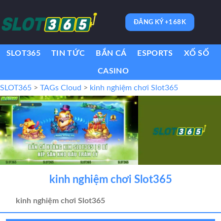
ĐĂNG KÝ +168K
SLOT365
TIN TỨC
BẮN CÁ
ESPORTS
XỐ SỐ
CASINO
SLOT365
>
TAGs Cloud
>
kinh nghiệm chơi Slot365
kinh nghiệm chơi Slot365
kinh nghiệm chơi Slot365