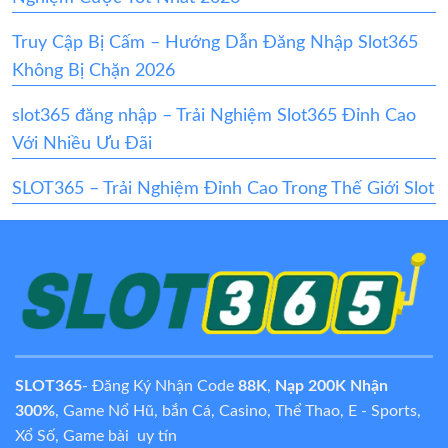
Truy Cập Bị Cấm – Hướng Dẫn Đăng Nhập Slot365
Không Bị Chặn 2026
slot365 đăng nhập – Trải Nghiệm Slot365 Đỉnh Cao
Với Nhiều Ưu Đãi
SLOT365 – Trải Nghiệm Đỉnh Cao Trong Thế Giới Slot
SLOT365
- Đăng Ký Nhận Code
88K
,
Nạp 200K Nhận
300%
, Game Nổ Hũ, bắn Cá, Casino, Thể Thao, E - Sports,
Xổ Số, Game bài uy tín